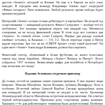
другом «Зените», который из Казани. Он еще и в Европе на всех ужас
наводит. В середине мая команду Владимира Алекно ждет очередной
«Финал четырех» Лиги чемпионов. Любой результат кроме победы будет
признан неудачей.
Питерский «Зенит» осенью только дебютирует в еврокубках. На второй год
существования — шикарный результат. Финал Суперлиги — вообще что-то
заоблачное. Это казанцы привыкли играть там каждый год. Меняются
соперники, но не исход финальной серии. В этом году вот сошлись два
«Зенита». За спиной обоих стоит Газпром. Первые два раунда газовой
«войны» остались за Казанью — 3:0, 3:2. После переезда серии в Питер
ждали перелома. Зря что ли на «СИБУР Арене» стоит такой шум-гам? Уж
один матч «Зенит» Александра Климкина должен был зацепить.
Фанатский сектор, облаченный в белые футболки, не жалел голосовых
связок под звуки барабана: «Вперед «Зенит»! Вперед за Питер!». Всего
собралось 7457 человек. Немыслимая цифра для волейбола в Петербурге
еще несколько лет назад!
Падение Зеленкова отсрочило приговор
Да только, гостей не удивишь таким горячим приемом. У них играют люди
бывалые: Максим Михайлов, Артем Вольвич, кубинец Вильфредо Леон и
особенно 36-летний либеро Алексей Вербов. Сколько враждебных залов
они повидали! И уж питерский точно не входит в их число. Уроженца
Ленинградской области Михайлова встретили аплодисментами. Он ответил
черной неблагодарностью. Приложил руку стартовому рывку казанцев.
Удержать «+4» для действующего чемпиона было делом техники. Особенно