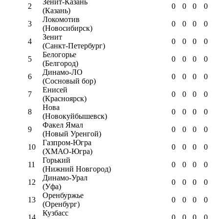
Зенит-Казань
2
0
0
0
0
(Казань)
Локомотив
3
0
0
0
0
(Новосибирск)
Зенит
4
0
0
0
0
(Санкт-Петербург)
Белогорье
5
0
0
0
0
(Белгород)
Динамо-ЛО
6
0
0
0
0
(Сосновый бор)
Енисей
7
0
0
0
0
(Красноярск)
Нова
8
0
0
0
0
(Новокуйбышевск)
Факел Ямал
9
0
0
0
0
(Новый Уренгой)
Газпром-Югра
10
0
0
0
0
(ХМАО-Югра)
Горький
11
0
0
0
0
(Нижний Новгород)
Динамо-Урал
12
0
0
0
0
(Уфа)
Оренбуржье
13
0
0
0
0
(Оренбург)
Кузбасс
14
0
0
0
0