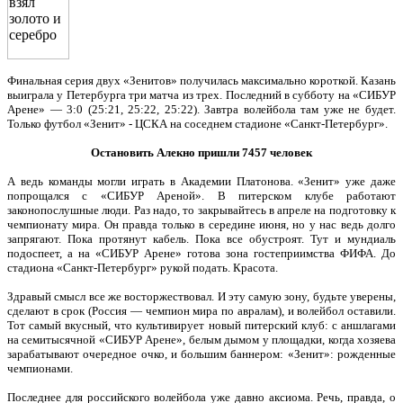
Финальная серия двух «Зенитов» получилась максимально короткой. Казань
выиграла у Петербурга три матча из трех. Последний в субботу на «СИБУР
Арене» — 3:0 (25:21, 25:22, 25:22). Завтра волейбола там уже не будет.
Только футбол «Зенит» - ЦСКА на соседнем стадионе «Санкт-Петербург».
Остановить Алекно пришли 7457 человек
А ведь команды могли играть в Академии Платонова. «Зенит» уже даже
попрощался с «СИБУР Ареной». В питерском клубе работают
законопослушные люди. Раз надо, то закрывайтесь в апреле на подготовку к
чемпионату мира. Он правда только в середине июня, но у нас ведь долго
запрягают. Пока протянут кабель. Пока все обустроят. Тут и мундиаль
подоспеет, а на «СИБУР Арене» готова зона гостеприимства ФИФА. До
стадиона «Санкт-Петербург» рукой подать. Красота.
Здравый смысл все же восторжествовал. И эту самую зону, будьте уверены,
сделают в срок (Россия — чемпион мира по авралам), и волейбол оставили.
Тот самый вкусный, что культивирует новый питерский клуб: с аншлагами
на семитысячной «СИБУР Арене», белым дымом у площадки, когда хозяева
зарабатывают очередное очко, и большим баннером: «Зенит»: рожденные
чемпионами.
Последнее для российского волейбола уже давно аксиома. Речь, правда, о