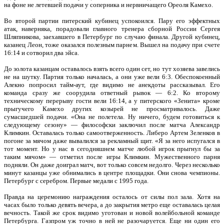
на фоне не летевшей подачи у соперника и нервничащего Ореоля Камехо.
Во второй партии питерский кубинец успокоился. Пару его эффектных
атак, наверняка, порадовали главного тренера сборной России Сергея
Шляпникова, заехавшего в Петербург по случаю финала. Другой кубинец,
казанец Леон, тоже оказался полезным парнем. Вышел на подачу при счете
16:14 и сотворил два эйса.
До золота казанцам оставалось взять всего один сет, но тут хозяева завелись
не на шутку. Партия только началась, а они уже вели 6:3. Обеспокоенный
Алекно попросил тайм-аут, где видимо не анекдоты рассказывал. Его
команда сразу же соорудила ответный рывок — 6:2. Ко второму
техническому перерыву гости вели 16:14, а у питерского «Зенита» кроме
прыгучего Камехо других козырей не просматривалось. Даже
сумасшедшей подачи. «Она не полетела. Ну ничего, будем готовиться к
следующему сезону» — философски заключил после матча Александр
Климкин. Оставалась только самоотверженность. Либеро Артем Зеленков в
погоне за мячом даже вывалился за рекламный щит. «Я за него испугался в
тот момент. Но у нас в сегодняшнем матче любой игрок прыгнул бы за
таким мячом» — отметил после игры Климкин. Мужественного парня
подняли. Он даже доиграл матч, вот только совсем недолго. Через несколько
минут казанцы уже обнимались в центре площадки. Они снова чемпионы.
Петербург с серебром. Первые медали с 1995 года.
Правда на церемонию награждения осталось от силы пол зала. Хотя на
часах было только девять вечера, а до закрытия метро еще оставалась целая
вечность. Такой же срок видимо уготован и новой волейбольной команде
Петербурга. Газпром уж точно в ней не разочаруется. Еще ни один его