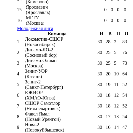
(Кемерово)
Ярославич
15
0
0
0
0
(Ярославль)
МГТУ
16
0
0
0
0
(Москва)
Молодёжная лига
Команда
И
В
П
О
Локомотив-CШОР
1
30
28
2
83
(Новосибирск)
Динамо-ЛО-2
2
30
25
5
76
(Сосновый бор)
Динамо-Олимп
3
30
25
5
73
(Москва)
Зенит-УОР
4
30
20
10
64
(Казань)
Зенит-2
5
30
19
11
52
(Санкт-Петербург)
ЮКИОР
6
30
18
12
54
(ХМАО-Югра)
СШОР Самотлор
7
30
18
12
52
(Нижневартовск)
Факел Ямал
8
30
17
13
54
(Новый Уренгой)
Нова-2
9
30
16
14
47
(Новокуйбышевск)