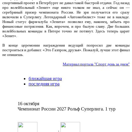
спортивный проект в Петербурге не давал такой быстрой отдачи. Год назад
про волейбольный «Зенит» еще никто толком не знал, а сейчас он —
серебряный призер чемпионата России. Не зря получается его сразу
включили в Суперлигу. Легендарный «Автомобилист» тоже не в накладе.
Новый статус фарм-клуба «Зенита» позволил ему, наконец, забыть про
финансовые потрясения. Как, впрочем, и про былую славу. Две больших
волейбольных команды в Питере точно не потянут. Здесь теперь царит
«Зенит».
В конце церемонии награждения ведущий попросил две команды
построиться и добавил: «Это Газпром, друзья». Пожалуй, лучше этот финал
не опишешь.
Материал портала "Спорт день за днем"
ближайшая игра
последняя игра
16 октября
Чемпионат России 2027 Рольф Суперлига. 1 тур
: