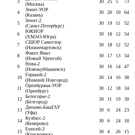
3
30
25
5
73
(Москва)
Зенит-УОР
4
30
20
10
64
(Казань)
Зенит-2
5
30
19
11
52
(Санкт-Петербург)
ЮКИОР
6
30
18
12
54
(ХМАО-Югра)
СШОР Самотлор
7
30
18
12
52
(Нижневартовск)
Факел Ямал
8
30
17
13
54
(Новый Уренгой)
Нова-2
9
30
16
14
47
(Новокуйбышевск)
Горький-2
10
30
14
16
38
(Нижний Новгород)
Оренбуржье-УОР
11
30
12
18
34
(Оренбург)
Белогорье-2
12
30
11
19
30
(Белгород)
Динамо-БашГАУ
13
30
6
24
23
(Уфа)
Кузбасс-2
14
30
6
24
18
(Кемерово)
Енисей-2
15
30
4
26
15
(Красноярск)