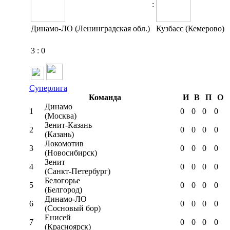
:
Динамо-ЛО (Ленинградская обл.)
Кузбасс (Кемерово)
3
:
0
Суперлига
Команда
И
В
П
О
Динамо
1
0
0
0
0
(Москва)
Зенит-Казань
2
0
0
0
0
(Казань)
Локомотив
3
0
0
0
0
(Новосибирск)
Зенит
4
0
0
0
0
(Санкт-Петербург)
Белогорье
5
0
0
0
0
(Белгород)
Динамо-ЛО
6
0
0
0
0
(Сосновый бор)
Енисей
7
0
0
0
0
(Красноярск)