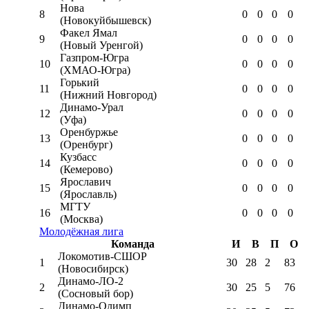
Нова
8
0
0
0
0
(Новокуйбышевск)
Факел Ямал
9
0
0
0
0
(Новый Уренгой)
Газпром-Югра
10
0
0
0
0
(ХМАО-Югра)
Горький
11
0
0
0
0
(Нижний Новгород)
Динамо-Урал
12
0
0
0
0
(Уфа)
Оренбуржье
13
0
0
0
0
(Оренбург)
Кузбасс
14
0
0
0
0
(Кемерово)
Ярославич
15
0
0
0
0
(Ярославль)
МГТУ
16
0
0
0
0
(Москва)
Молодёжная лига
Команда
И
В
П
О
Локомотив-CШОР
1
30
28
2
83
(Новосибирск)
Динамо-ЛО-2
2
30
25
5
76
(Сосновый бор)
Динамо-Олимп