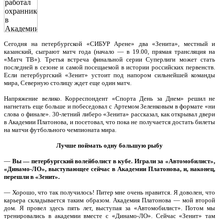
Сегодня на петербургской «СИБУР Арене» два «Зенита», местный и
казанский, сыграют матч года (начало — в 19.00, прямая трансляция на
«Матч ТВ»). Третья встреча финальной серии Суперлиги может стать
последней в сезоне и самой посещаемой в истории российских первенств.
Если петербургский «Зенит» устоит под напором сильнейшей команды
мира, Северную столицу ждет еще один матч.
Напряжение велико. Корреспондент «Спорта День за Днем» решил не
нагнетать еще больше и побеседовал с Артемом Зеленковым в формате «ни
слова о финале». 30-летний либеро «Зенита» рассказал, как открывал двери
в Академии Платонова, и посетовал, что пока не получается достать билеты
на матчи футбольного чемпионата мира.
Лучше поймать одну большую рыбу
—
Вы — петербургский волейболист в кубе. Играли за «Автомобилист»,
«Динамо-ЛО», выступающее сейчас в Академии Платонова, и, наконец,
перешли в «Зенит».
— Хорошо, что так получилось! Питер мне очень нравится. Я доволен, что
карьера складывается таким образом. Академия Платонова — мой второй
дом. Я провел здесь пять лет, выступая за «Автомобилист». Потом мы
тренировались в академии вместе с «Динамо-ЛО». Сейчас «Зенит» там