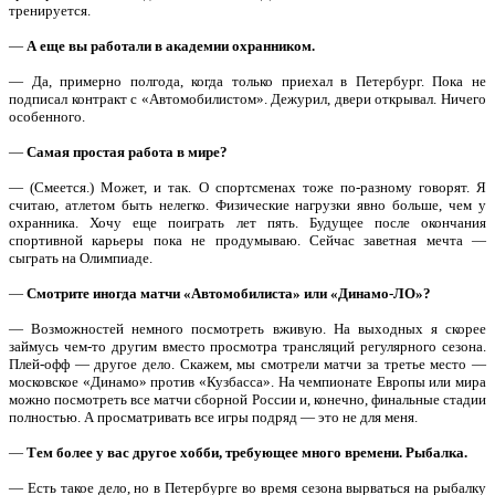
тренируется.
—
А еще вы работали в академии охранником.
— Да, примерно полгода, когда только приехал в Петербург. Пока не
подписал контракт с «Автомобилистом». Дежурил, двери открывал. Ничего
особенного.
—
Самая простая работа в мире?
— (Смеется.) Может, и так. О спортсменах тоже по-разному говорят. Я
считаю, атлетом быть нелегко. Физические нагрузки явно больше, чем у
охранника. Хочу еще поиграть лет пять. Будущее после окончания
спортивной карьеры пока не продумываю. Сейчас заветная мечта —
сыграть на Олимпиаде.
—
Смотрите иногда матчи «Автомобилиста» или «Динамо-ЛО»?
— Возможностей немного посмотреть вживую. На выходных я скорее
займусь чем-то другим вместо просмотра трансляций регулярного сезона.
Плей-офф — другое дело. Скажем, мы смотрели матчи за третье место —
московское «Динамо» против «Кузбасса». На чемпионате Европы или мира
можно посмотреть все матчи сборной России и, конечно, финальные стадии
полностью. А просматривать все игры подряд — это не для меня.
—
Тем более у вас другое хобби, требующее много времени. Рыбалка.
— Есть такое дело, но в Петербурге во время сезона вырваться на рыбалку