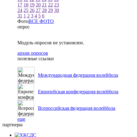
17
18
19
20
21
22
23
24
25
26
27
28
29
30
31
1
2
3
4
5
6
Фото
ВСЕ ФОТО
опрос
Модуль опросов не установлен.
архив опросов
полезные ссылки
Международная федерация волейбола
Европейская конфедерация волейбола
Всероссийская федерация волейбола
еще
партнеры