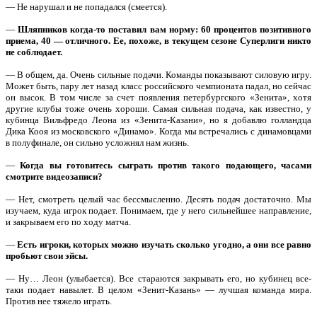
— Не нарушал и не попадался (смеется).
—
Шляпников когда-то поставил вам норму: 60 процентов позитивного
приема, 40 — отличного. Ее, похоже, в текущем сезоне Суперлиги никто
не соблюдает.
— В общем, да. Очень сильные подачи. Команды показывают силовую игру.
Может быть, пару лет назад класс российского чемпионата падал, но сейчас
он высок. В том числе за счет появления петербургского «Зенита», хотя
другие клубы тоже очень хороши. Самая сильная подача, как известно, у
кубинца Вильфредо Леона из «Зенита-Казани», но я добавлю голландца
Дика Кооя из московского «Динамо». Когда мы встречались с динамовцами
в полуфинале, он сильно усложнял нам жизнь.
—
Когда вы готовитесь сыграть против такого подающего, часами
смотрите видеозаписи?
— Нет, смотреть целый час бессмысленно. Десять подач достаточно. Мы
изучаем, куда игрок подает. Понимаем, где у него сильнейшее направление,
и закрываем его по ходу матча.
—
Есть игроки, которых можно изучать сколько угодно, а они все равно
пробьют свои эйсы.
— Ну… Леон (улыбается). Все стараются закрывать его, но кубинец все-
таки подает навылет. В целом «Зенит-Казань» — лучшая команда мира.
Против нее тяжело играть.