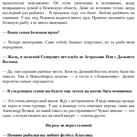
практически невозможно. Об этом увлечении я вспоминаю, когда
возвращаюсь домой в Псковскую область. Даже не вспомню точно, когда
последний раз рыбачил… В прошлом году это было. Люблю рыбачить на
спиннинг. У нас под Псковом водится много щук. Приятно выловить одну
большую рыбу, а не много маленьких.
—
Ваша самая большая щука?
— Четыре килограмма. Само собой, бывают покрупнее, но та рыба меня
порадовала.
—
Жаль, в мужской Суперлиге нет клуба из Астрахани. Или с Дальнего
Востока.
— Да, там хорошие рыбные места. Хотя на Дальний Восток летать было бы
тяжело. Уже в Новосибирск нелегко — в гости к «Локомотиву». Долгие
перелеты сильно ощущаются.
—
В следующем сезоне вы будете еще летать на матчи Лиги чемпионов.
— Это очень интересный вызов. Жду с нетерпением. Я ведь никогда прежде
не играл в этом турнире. У нас в команде есть опытные игроки, такие как
Александр Волков, но какой смысл их расспрашивать? Чужое мнение — это
одно, а почувствовать все на своей шкуре — совсем другое.
Ни разу не играл головой
—
Помимо рыбалки вы любите футбол. Классика.