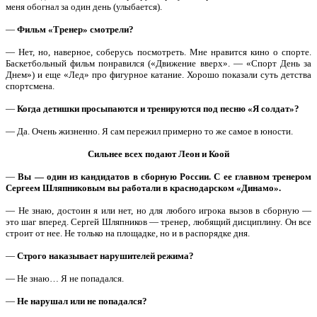
меня обогнал за один день (улыбается).
—
Фильм «Тренер» смотрели?
— Нет, но, наверное, соберусь посмотреть. Мне нравится кино о спорте.
Баскетбольный фильм понравился («Движение вверх». — «Спорт День за
Днем») и еще «Лед» про фигурное катание. Хорошо показали суть детства
спортсмена.
—
Когда детишки просыпаются и тренируются под песню «Я солдат»?
— Да. Очень жизненно. Я сам пережил примерно то же самое в юности.
Сильнее всех подают Леон и Коой
—
Вы — один из кандидатов в сборную России. С ее главном тренером
Сергеем Шляпниковым вы работали в краснодарском «Динамо».
— Не знаю, достоин я или нет, но для любого игрока вызов в сборную —
это шаг вперед. Сергей Шляпников — тренер, любящий дисциплину. Он все
строит от нее. Не только на площадке, но и в распорядке дня.
—
Строго наказывает нарушителей режима?
— Не знаю… Я не попадался.
—
Не нарушал или не попадался?