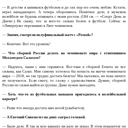
— В детстве я занимался футболом и до сих пор его очень люблю. Кстати,
играл нападающего. А теперь обороняюсь. Понятное дело, в мужском
волейболе не будешь атаковать с моим ростом. (184 см. — «Спорт День за
Днем».) Не скажу, что за кого-то сильно болею в футболе. Сейчас за
«Ливерпуль» переживаю в Лиге чемпионов.
—
Значит, смотрели полуфинальный матч с «Ромой»?
— Конечно. Вот это уровень!
—
Что сборной России делать на чемпионате мира с египтянином
Мохамедом Салахом?
— Надеюсь, наши с ним справятся. Все-таки в сборной Египта не все
сильны, как Салах. Мне самому хотелось бы попасть на матчи чемпионата
мира — 2018, но так трудно достать билеты! Мы пытались, но пока ничего
не получается. Если смогу, то схожу с удовольствием. Думаю, сборной
России по силам выйти из группы. Даже нужно выходить.
—
Хоть что-то из футбольных навыков пригодилось в волейбольной
карьере?
— Разве что иногда достать мяч ногой (улыбается).
—
А Евгений Сивожелез на днях сыграл головой.
— Было дело. Я так за всю карьеру ни разу не играл. В этом показателе он