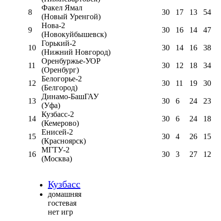
Факел Ямал
8
30
17
13
54
(Новый Уренгой)
Нова-2
9
30
16
14
47
(Новокуйбышевск)
Горький-2
10
30
14
16
38
(Нижний Новгород)
Оренбуржье-УОР
11
30
12
18
34
(Оренбург)
Белогорье-2
12
30
11
19
30
(Белгород)
Динамо-БашГАУ
13
30
6
24
23
(Уфа)
Кузбасс-2
14
30
6
24
18
(Кемерово)
Енисей-2
15
30
4
26
15
(Красноярск)
МГТУ-2
16
30
3
27
12
(Москва)
Кузбасс
домашняя
гостевая
нет игр