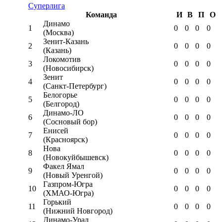
Суперлига
Команда
И
В
П
О
Динамо
1
0
0
0
0
(Москва)
Зенит-Казань
2
0
0
0
0
(Казань)
Локомотив
3
0
0
0
0
(Новосибирск)
Зенит
4
0
0
0
0
(Санкт-Петербург)
Белогорье
5
0
0
0
0
(Белгород)
Динамо-ЛО
6
0
0
0
0
(Сосновый бор)
Енисей
7
0
0
0
0
(Красноярск)
Нова
8
0
0
0
0
(Новокуйбышевск)
Факел Ямал
9
0
0
0
0
(Новый Уренгой)
Газпром-Югра
10
0
0
0
0
(ХМАО-Югра)
Горький
11
0
0
0
0
(Нижний Новгород)
Динамо-Урал