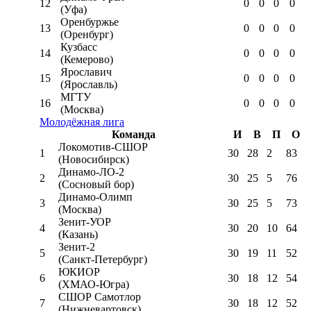
12
0
0
0
0
(Уфа)
Оренбуржье
13
0
0
0
0
(Оренбург)
Кузбасс
14
0
0
0
0
(Кемерово)
Ярославич
15
0
0
0
0
(Ярославль)
МГТУ
16
0
0
0
0
(Москва)
Молодёжная лига
Команда
И
В
П
О
Локомотив-CШОР
1
30
28
2
83
(Новосибирск)
Динамо-ЛО-2
2
30
25
5
76
(Сосновый бор)
Динамо-Олимп
3
30
25
5
73
(Москва)
Зенит-УОР
4
30
20
10
64
(Казань)
Зенит-2
5
30
19
11
52
(Санкт-Петербург)
ЮКИОР
6
30
18
12
54
(ХМАО-Югра)
СШОР Самотлор
7
30
18
12
52
(Нижневартовск)