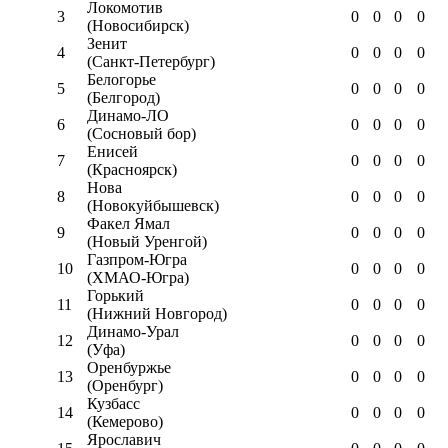
Локомотив
3
0
0
0
0
(Новосибирск)
Зенит
4
0
0
0
0
(Санкт-Петербург)
Белогорье
5
0
0
0
0
(Белгород)
Динамо-ЛО
6
0
0
0
0
(Сосновый бор)
Енисей
7
0
0
0
0
(Красноярск)
Нова
8
0
0
0
0
(Новокуйбышевск)
Факел Ямал
9
0
0
0
0
(Новый Уренгой)
Газпром-Югра
10
0
0
0
0
(ХМАО-Югра)
Горький
11
0
0
0
0
(Нижний Новгород)
Динамо-Урал
12
0
0
0
0
(Уфа)
Оренбуржье
13
0
0
0
0
(Оренбург)
Кузбасс
14
0
0
0
0
(Кемерово)
Ярославич