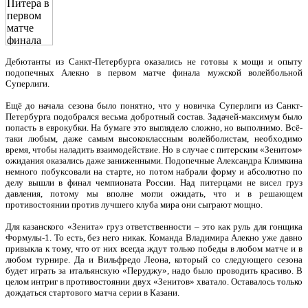
Дебютанты из Санкт-Петербурга оказались не готовы к мощи и опыту
подопечных Алекно в первом матче финала мужской волейбольной
Суперлиги.
Ещё до начала сезона было понятно, что у новичка Суперлиги из Санкт-
Петербурга подобрался весьма добротный состав. Задачей-максимум было
попасть в еврокубки. На бумаге это выглядело сложно, но выполнимо. Всё-
таки любым, даже самым высококлассным волейболистам, необходимо
время, чтобы наладить взаимодействие. Но в случае с питерским «Зенитом»
ожидания оказались даже заниженными. Подопечные Александра Климкина
немного побуксовали на старте, но потом набрали форму и абсолютно по
делу вышли в финал чемпионата России. Над питерцами не висел груз
давления, потому мы вполне могли ожидать, что и в решающем
противостоянии против лучшего клуба мира они сыграют мощно.
Для казанского «Зенита» груз ответственности – это как руль для гонщика
Формулы-1. То есть, без него никак. Команда Владимира Алекно уже давно
привыкла к тому, что от них всегда ждут только победы в любом матче и в
любом турнире. Да и Вильфредо Леона, который со следующего сезона
будет играть за итальянскую «Перуджу», надо было проводить красиво. В
целом интриг в противостоянии двух «Зенитов» хватало. Оставалось только
дождаться стартового матча серии в Казани.