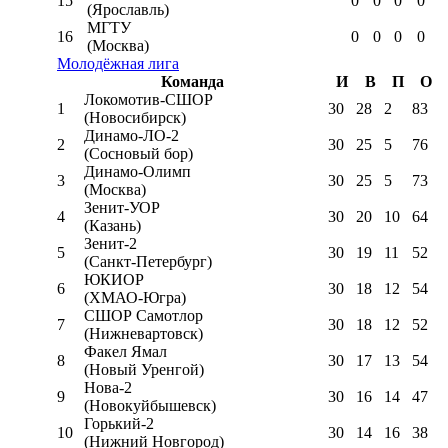
15
0
0
0
0
(Ярославль)
МГТУ
16
0
0
0
0
(Москва)
Молодёжная лига
Команда
И
В
П
О
Локомотив-CШОР
1
30
28
2
83
(Новосибирск)
Динамо-ЛО-2
2
30
25
5
76
(Сосновый бор)
Динамо-Олимп
3
30
25
5
73
(Москва)
Зенит-УОР
4
30
20
10
64
(Казань)
Зенит-2
5
30
19
11
52
(Санкт-Петербург)
ЮКИОР
6
30
18
12
54
(ХМАО-Югра)
СШОР Самотлор
7
30
18
12
52
(Нижневартовск)
Факел Ямал
8
30
17
13
54
(Новый Уренгой)
Нова-2
9
30
16
14
47
(Новокуйбышевск)
Горький-2
10
30
14
16
38
(Нижний Новгород)