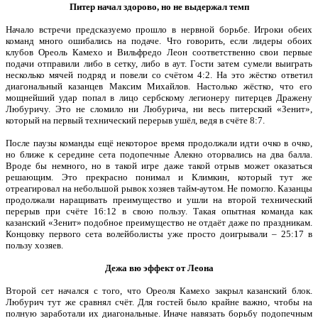
Питер начал здорово, но не выдержал темп
Начало встречи предсказуемо прошло в нервной борьбе. Игроки обеих
команд много ошибались на подаче. Что говорить, если лидеры обоих
клубов Ореоль Камехо и Вильфредо Леон соответственно свои первые
подачи отправили либо в сетку, либо в аут. Гости затем сумели выиграть
несколько мячей подряд и повели со счётом 4:2. На это жёстко ответил
диагональный казанцев Максим Михайлов. Настолько жёстко, что его
мощнейший удар попал в лицо сербскому легионеру питерцев Дражену
Любуричу. Это не сломило ни Любурича, ни весь питерский «Зенит»,
который на первый технический перерыв ушёл, ведя в счёте 8:7.
После паузы команды ещё некоторое время продолжали идти очко в очко,
но ближе к середине сета подопечные Алекно оторвались на два балла.
Вроде бы немного, но в такой игре даже такой отрыв может оказаться
решающим. Это прекрасно понимал и Климкин, который тут же
отреагировал на небольшой рывок хозяев тайм-аутом. Не помогло. Казанцы
продолжали наращивать преимущество и ушли на второй технический
перерыв при счёте 16:12 в свою пользу. Такая опытная команда как
казанский «Зенит» подобное преимущество не отдаёт даже по праздникам.
Концовку первого сета волейболисты уже просто доигрывали – 25:17 в
пользу хозяев.
Дежа вю эффект от Леона
Второй сет начался с того, что Ореоля Камехо закрыл казанский блок.
Любурич тут же сравнял счёт. Для гостей было крайне важно, чтобы на
полную заработали их диагональные. Иначе навязать борьбу подопечным