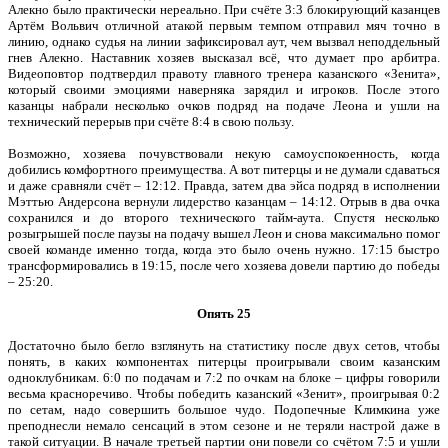
Алекно было практически нереально. При счёте 3:3 блокирующий казанцев
Артём Вольвич отличной атакой первым темпом отправил мяч точно в
линию, однако судья на линии зафиксировал аут, чем вызвал неподдельный
гнев Алекно. Наставник хозяев высказал всё, что думает про арбитра.
Видеоповтор подтвердил правоту главного тренера казанского «Зенита»,
который своими эмоциями наверняка зарядил и игроков. После этого
казанцы набрали несколько очков подряд на подаче Леона и ушли на
технический перерыв при счёте 8:4 в свою пользу.
Возможно, хозяева почувствовали некую самоуспокоенность, когда
добились комфортного преимущества. А вот питерцы и не думали сдаваться
и даже сравняли счёт – 12:12. Правда, затем два эйса подряд в исполнении
Мэттью Андерсона вернули лидерство казанцам – 14:12. Отрыв в два очка
сохранился и до второго технического тайм-аута. Спустя несколько
розыгрышей после паузы на подачу вышел Леон и снова максимально помог
своей команде именно тогда, когда это было очень нужно. 17:15 быстро
трансформировались в 19:15, после чего хозяева довели партию до победы
– 25:20.
Опять 25
Достаточно было бегло взглянуть на статистику после двух сетов, чтобы
понять, в каких компонентах питерцы проигрывали своим казанским
одноклубникам. 6:0 по подачам и 7:2 по очкам на блоке – цифры говорили
весьма красноречиво. Чтобы победить казанский «Зенит», проигрывая 0:2
по сетам, надо совершить большое чудо. Подопечные Климкина уже
преподнесли немало сенсаций в этом сезоне и не теряли настрой даже в
такой ситуации. В начале третьей партии они повели со счётом 7:5 и ушли