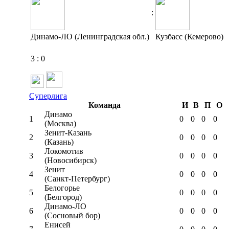
:
Динамо-ЛО (Ленинградская обл.)
Кузбасс (Кемерово)
3
:
0
Суперлига
Команда
И
В
П
О
Динамо
1
0
0
0
0
(Москва)
Зенит-Казань
2
0
0
0
0
(Казань)
Локомотив
3
0
0
0
0
(Новосибирск)
Зенит
4
0
0
0
0
(Санкт-Петербург)
Белогорье
5
0
0
0
0
(Белгород)
Динамо-ЛО
6
0
0
0
0
(Сосновый бор)
Енисей