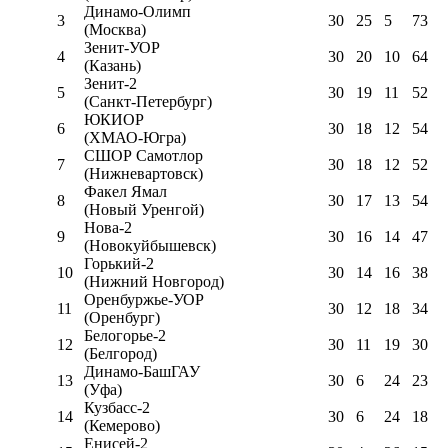
Динамо-Олимп
3
30
25
5
73
(Москва)
Зенит-УОР
4
30
20
10
64
(Казань)
Зенит-2
5
30
19
11
52
(Санкт-Петербург)
ЮКИОР
6
30
18
12
54
(ХМАО-Югра)
СШОР Самотлор
7
30
18
12
52
(Нижневартовск)
Факел Ямал
8
30
17
13
54
(Новый Уренгой)
Нова-2
9
30
16
14
47
(Новокуйбышевск)
Горький-2
10
30
14
16
38
(Нижний Новгород)
Оренбуржье-УОР
11
30
12
18
34
(Оренбург)
Белогорье-2
12
30
11
19
30
(Белгород)
Динамо-БашГАУ
13
30
6
24
23
(Уфа)
Кузбасс-2
14
30
6
24
18
(Кемерово)
Енисей-2