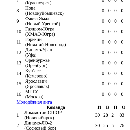
7
0
0
0
0
(Красноярск)
Нова
8
0
0
0
0
(Новокуйбышевск)
Факел Ямал
9
0
0
0
0
(Новый Уренгой)
Газпром-Югра
10
0
0
0
0
(ХМАО-Югра)
Горький
11
0
0
0
0
(Нижний Новгород)
Динамо-Урал
12
0
0
0
0
(Уфа)
Оренбуржье
13
0
0
0
0
(Оренбург)
Кузбасс
14
0
0
0
0
(Кемерово)
Ярославич
15
0
0
0
0
(Ярославль)
МГТУ
16
0
0
0
0
(Москва)
Молодёжная лига
Команда
И
В
П
О
Локомотив-CШОР
1
30
28
2
83
(Новосибирск)
Динамо-ЛО-2
2
30
25
5
76
(Сосновый бор)