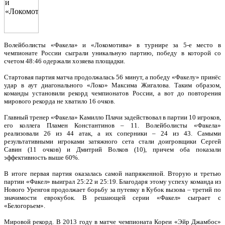
Волейболисты «Факела» и «Локомотива» в турнире за 5-е место в
чемпионате России сыграли уникальную партию, победу в которой со
счетом 48:46 одержали хозяева площадки.
Стартовая партия матча продолжалась 56 минут, а победу «Факелу» принёс
удар в аут диагонального «Локо» Максима Жигалова. Таким образом,
команды установили рекорд чемпионатов России, а вот до повторения
мирового рекорда не хватило 16 очков.
Главный тренер «Факела» Камилло Плачи задействовал в партии 10 игроков,
его коллега Пламен Константинов – 11. Волейболисты «Факела»
реализовали 26 из 44 атак, а их соперники – 24 из 43. Самыми
результативными игроками затяжного сета стали доигровщики Сергей
Савин (11 очков) и Дмитрий Волков (10), причем оба показали
эффективность выше 60%.
В итоге первая партия оказалась самой напряженной. Вторую и третью
партии «Факел» выиграл 25:22 и 25:19. Благодаря этому успеху команда из
Нового Уренгоя продолжает борьбу за путевку в Кубок вызова – третий по
значимости еврокубок. В решающей серии «Факел» сыграет с
«Белогорьем».
Мировой рекорд. В 2013 году в матче чемпионата Кореи «Эйр Джамбос»