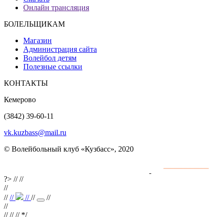
Онлайн трансляция
БОЛЕЛЬЩИКАМ
Магазин
Администрация сайта
Волейбол детям
Полезные ссылки
КОНТАКТЫ
Кемерово
(3842) 39-60-11
vk.kuzbass@mail.ru
© Волейбольный клуб «Кузбасс», 2020
Интернет сайты
разработка и поддержка
?>
//
//
//
//
//
//
//
//
//
//
// //
*/