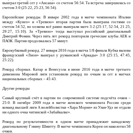
выиграл третий сет у «Ансана» со счетом 56:54. Та встреча завершилась со
счетом 3:0 (25:22, 25:23, 56:54).
Европейские рекорды. В январе 2002 года в матче чемпионата Италии
между «Кунео» и «Тревизо» вторая партия была выиграна гостями со
счетом 54:52, но хозяева всё равно выиграли матч 3:2 (25:17, 52:54, 21:25,
29:27, 15:10). За «Тревизо» тогда выступал российский диагональный
Дмитрий Фомин. Через пять лет рекорд повторили греческие клубы АЕК и
ПАОК. Партия продолжалась 57 минут.
Еврокубковый рекорд. 27 января 2016 года в матча 1/8 финала Кубка вызова
французский «Лион» выиграл у румынской «Аркады» 3:0 (25:15, 47:45,
25:22).
Рекорд сборных. Катар и Венесуэла в июне 2016 года в матче третьего
дивизиона Мировой лиги установили рекорд по очкам за сет в матчах
национальных сборных – 45:43.
Другие рекорды
Самый крупный счёт в партии по современной системе подсчёта очков –
25:0. В октябре 2009 года в матче женского чемпионата России среди
команд высшей лиги А волейболистки «Хара Морин» из Улан-Удэ не отдали
ни одного очка читинской «Забайкалке».
Рекорд по результативности в одном матче принадлежит канадскому
диагональному Гэвину Шмитту. В матче чемпионата Кореи он наколотил 58
очков.