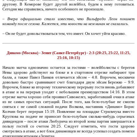
другому. В Кемерове будет другой волейбол, будем к нему готовиться.
Сегодня мы справились, ничего особенного не произошло.
–
Вчера официально стало известно, что Вильфредо Леон покинет
команду после сезона. Кажется, эти новости на нем никак не сказались.
– Он не будет довольствоваться тем, что имеет. Он хочет уйти красиво.
Динамо (Москва) - Зенит (Санкт-Петербург) - 2:3 (20:25, 25:22, 11:25,
25:16, 10:15)
Начало матча однозначно остается за гостями – волейболисты с берегов
Невы здорово действуют на блоке и в стартовом отрезке набирают три
балла, а также Павел Панков отличается эйсом – 4:8. Впрочем, москвичи
довольно быстро сравнивают счет благодаря двум эйсам Бережко – 9:9.
Впрочем, ближе ко второму техническому перерыву гости вновь добавляют
в атаке и на перерыв уходят с небольшим преимуществом 14:16. В этом
отрезке матча хорошо себя проявил Сивожелез, заработавший очки в атаке
из не самых простых ситуаций. После того, как бело-голубые не смогли
сняться с не самой сложной подачи Волкова, наставник «Динамо» Борис
Колчин берет перерыв 15:19. Появление на площадке Стрильчука вместо
Круглова на подаче не приносит бело-голубым сколько-нибудь серьезных
дивидендов – после атаки Любурича из второй зоны партия завершается в
пользу гостей со счетом 20:25. Следует отметить, что гости здорово
смотрелись в атаке, а вот блок динамовцев не всегда успевал создать помехи
атакующим игрокам «Зенита».