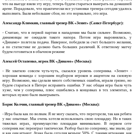
что на выезде взяли эту игру, теперь будем стараться выиграть на домашней
арене. Порадовало, что практически все установки тренера сегодня удалось
выполнить. Были небольшие сбои, но это нормально, это игра.
Александр Климкин, главный тренер ВК «Зенит» (Санкт-Петербург):
- Считаю, что в первой партии в нападении мы были сильнее. Возможно,
динамовцы не ожидали такого напора. Потом игра выровнялась, у
«Динамо» полетела подача. Наверное, победили за счет большего желания,
а по статистике не должно быть больших различий. К ответному матчу
будем готовиться в обычном режиме
Алексей Остапенко, игрок ВК «Динамо» (Москва):
- Не хватило совсем чуть-чуть, сказался уровень соперника. «Зенит» -
хорошая команда с хорошим подбором игроков и акцентом на силовую
игру. Возможно, мы сделали много собственных ошибок, играли грязно, но
будем стараться в Питере исправить ошибки. У нас общая игра была чуть
хуже, чем у соперника, плюс ошибались в концовках в тех элементах, в
которых нужно было выигрывать.
Борис Колчин, главный тренер ВК «Динамо» (Москва):
- Игра была как по волнам. Я не могу сказать, что перегорели, так как ребята
у нас опытные. Мы очень хотели использовать свою площадку. Но в таких
тяжелых играх, преимущество площадки минимально. В первом сете
соперник нас переиграл тактически. Разбор был по сопернику, мы знали, где
и как они играют. Атака была сегодня меньше 50%. С такими игроками, как