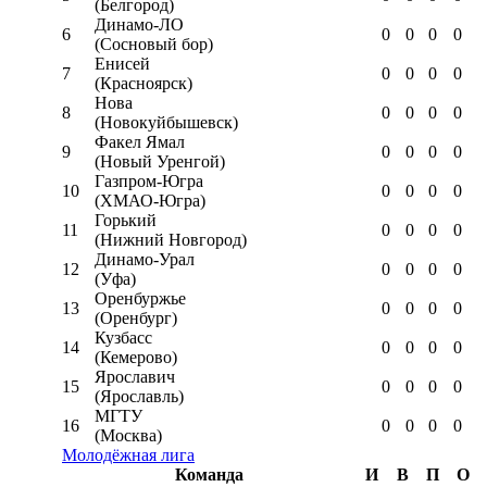
(Белгород)
Динамо-ЛО
6
0
0
0
0
(Сосновый бор)
Енисей
7
0
0
0
0
(Красноярск)
Нова
8
0
0
0
0
(Новокуйбышевск)
Факел Ямал
9
0
0
0
0
(Новый Уренгой)
Газпром-Югра
10
0
0
0
0
(ХМАО-Югра)
Горький
11
0
0
0
0
(Нижний Новгород)
Динамо-Урал
12
0
0
0
0
(Уфа)
Оренбуржье
13
0
0
0
0
(Оренбург)
Кузбасс
14
0
0
0
0
(Кемерово)
Ярославич
15
0
0
0
0
(Ярославль)
МГТУ
16
0
0
0
0
(Москва)
Молодёжная лига
Команда
И
В
П
О