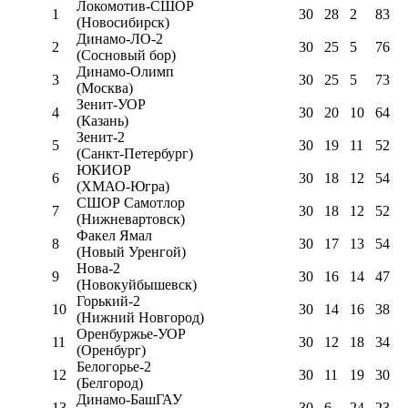
Локомотив-CШОР
1
30
28
2
83
(Новосибирск)
Динамо-ЛО-2
2
30
25
5
76
(Сосновый бор)
Динамо-Олимп
3
30
25
5
73
(Москва)
Зенит-УОР
4
30
20
10
64
(Казань)
Зенит-2
5
30
19
11
52
(Санкт-Петербург)
ЮКИОР
6
30
18
12
54
(ХМАО-Югра)
СШОР Самотлор
7
30
18
12
52
(Нижневартовск)
Факел Ямал
8
30
17
13
54
(Новый Уренгой)
Нова-2
9
30
16
14
47
(Новокуйбышевск)
Горький-2
10
30
14
16
38
(Нижний Новгород)
Оренбуржье-УОР
11
30
12
18
34
(Оренбург)
Белогорье-2
12
30
11
19
30
(Белгород)
Динамо-БашГАУ
13
30
6
24
23