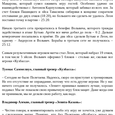
Макарова, который сумел оживить игру гостей. Особенно удачно он
взаимодействовал с Антоном Карпуховым, который забивал из всех зон. За
счет блоков Пашицкого и эйса Тавасиева сибиряки в концовке сократили
отставание до двух очков (18:20), но большего им сделать не удалось. Леон
поставил точку в партии – 25:20.
Начало третьего сета превратилось в бенефис Вольвича, которого трижды
задействовал в атаке Бутько. Артём все мячи добил до пола – 6:2. Дальше
кемеровчане посыпались в приёме. По два эйса сделали Бутько и Леон, по
одному – Андерсон и Вольвич. Борьбы в третьем сете не получилось –
25:12.
Самым результативным игроком матча стал Леон, который набрал 19 очков,
в том числе 5 эйсов. Вольвич оформил 5 блоков – столько же, сколько все
игроки «Кузбасса».
Туомас Саммелвуо, главный тренер «Кузбасса»:
– Сегодня не было Полетаева. Надеюсь, скоро он приступит к тренировкам.
Но его отсутствие не оправдание, потому что есть другие игроки. Но у нас
ничего сегодня не получилось. «Зенит» принимал намного лучше, хорошо
подавал. Мы не показали свою привычную игру блок-защит. Даже когда они
не принимали, мы не делали свою работу, как надо.
Владимир Алекно, главный тренер «Зенита-Казань»:
– Честно говоря, и комментировать особо эту игру не хочется, уже думаем
о следующем матче. Понятно, что без Полетаева «Кузбасс» играл по-