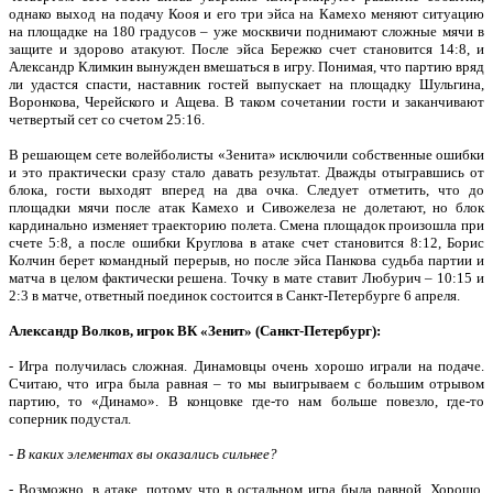
однако выход на подачу Кооя и его три эйса на Камехо меняют ситуацию
на площадке на 180 градусов – уже москвичи поднимают сложные мячи в
защите и здорово атакуют. После эйса Бережко счет становится 14:8, и
Александр Климкин вынужден вмешаться в игру. Понимая, что партию вряд
ли удастся спасти, наставник гостей выпускает на площадку Шульгина,
Воронкова, Черейского и Ащева. В таком сочетании гости и заканчивают
четвертый сет со счетом 25:16.
В решающем сете волейболисты «Зенита» исключили собственные ошибки
и это практически сразу стало давать результат. Дважды отыгравшись от
блока, гости выходят вперед на два очка. Следует отметить, что до
площадки мячи после атак Камехо и Сивожелеза не долетают, но блок
кардинально изменяет траекторию полета. Смена площадок произошла при
счете 5:8, а после ошибки Круглова в атаке счет становится 8:12, Борис
Колчин берет командный перерыв, но после эйса Панкова судьба партии и
матча в целом фактически решена. Точку в мате ставит Любурич – 10:15 и
2:3 в матче, ответный поединок состоится в Санкт-Петербурге 6 апреля.
Александр Волков, игрок ВК «Зенит» (Санкт-Петербург):
- Игра получилась сложная. Динамовцы очень хорошо играли на подаче.
Считаю, что игра была равная – то мы выигрываем с большим отрывом
партию, то «Динамо». В концовке где-то нам больше повезло, где-то
соперник подустал.
-
В каких элементах вы оказались сильнее?
- Возможно, в атаке, потому что в остальном игра была равной. Хорошо,