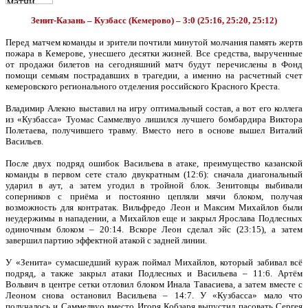
Зенит-Казань – Кузбасс (Кемерово) – 3:0 (25:16, 25:20, 25:12)
Перед матчем команды и зрители почтили минутой молчания память жертв
пожара в Кемерове, унесшего десятки жизней. Все средства, вырученные
от продажи билетов на сегодняшний матч будут перечислены в Фонд
помощи семьям пострадавших в трагедии, а именно на расчетный счет
кемеровского регионального отделения российского Красного Креста.
Владимир Алекно выставил на игру оптимальный состав, а вот его коллега
из «Кузбасса» Туомас Саммелвуо лишился лучшего бомбардира Виктора
Полетаева, получившего травму. Вместо него в основе вышел Виталий
Васильев.
После двух подряд ошибок Васильева в атаке, преимущество казанской
команды в первом сете стало двукратным (12:6): сначала диагональный
ударил в аут, а затем угодил в тройной блок. Зенитовцы выбивали
соперников с приёма и постоянно цепляли мячи блоком, получая
возможность для контратак. Вильфредо Леон и Максим Михайлов были
неудержимы в нападении, а Михайлов еще и закрыл Ярослава Подлесных
одиночным блоком – 20:14. Вскоре Леон сделал эйс (23:15), а затем
завершил партию эффектной атакой с задней линии.
У «Зенита» сумасшедший кураж поймал Михайлов, который забивал всё
подряд, а также закрыл атаки Подлесных и Васильева – 11:6. Артём
Вольвич в центре сетки отловил блоком Инала Тавасиева, а затем вместе с
Леоном снова остановил Васильева – 14:7. У «Кузбасса» мало что
получалось и Саммелвуо вместо Игоря Кобзаря выпустил пасовать Сергея