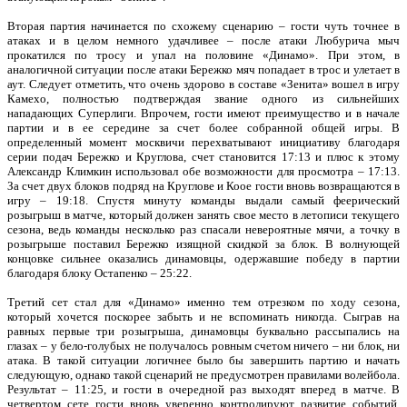
Вторая партия начинается по схожему сценарию – гости чуть точнее в
атаках и в целом немного удачливее – после атаки Любурича мыч
прокатился по тросу и упал на половине «Динамо». При этом, в
аналогичной ситуации после атаки Бережко мяч попадает в трос и улетает в
аут. Следует отметить, что очень здорово в составе «Зенита» вошел в игру
Камехо, полностью подтверждая звание одного из сильнейших
нападающих Суперлиги. Впрочем, гости имеют преимущество и в начале
партии и в ее середине за счет более собранной общей игры. В
определенный момент москвичи перехватывают инициативу благодаря
серии подач Бережко и Круглова, счет становится 17:13 и плюс к этому
Александр Климкин использовал обе возможности для просмотра – 17:13.
За счет двух блоков подряд на Круглове и Коое гости вновь возвращаются в
игру – 19:18. Спустя минуту команды выдали самый феерический
розыгрыш в матче, который должен занять свое место в летописи текущего
сезона, ведь команды несколько раз спасали невероятные мячи, а точку в
розыгрыше поставил Бережко изящной скидкой за блок. В волнующей
концовке сильнее оказались динамовцы, одержавшие победу в партии
благодаря блоку Остапенко – 25:22.
Третий сет стал для «Динамо» именно тем отрезком по ходу сезона,
который хочется поскорее забыть и не вспоминать никогда. Сыграв на
равных первые три розыгрыша, динамовцы буквально рассыпались на
глазах – у бело-голубых не получалось ровным счетом ничего – ни блок, ни
атака. В такой ситуации логичнее было бы завершить партию и начать
следующую, однако такой сценарий не предусмотрен правилами волейбола.
Результат – 11:25, и гости в очередной раз выходят вперед в матче. В
четвертом сете гости вновь уверенно контролируют развитие событий,