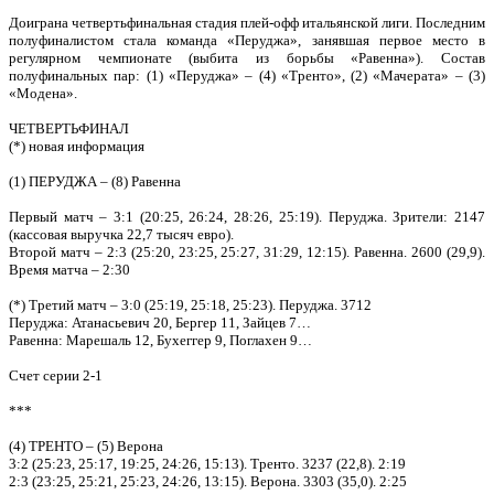
Доиграна четвертьфинальная стадия плей-офф итальянской лиги. Последним
полуфиналистом стала команда «Перуджа», занявшая первое место в
регулярном чемпионате (выбита из борьбы «Равенна»). Состав
полуфинальных пар: (1) «Перуджа» – (4) «Тренто», (2) «Мачерата» – (3)
«Модена».
ЧЕТВЕРТЬФИНАЛ
(*) новая информация
(1) ПЕРУДЖА – (8) Равенна
Первый матч – 3:1 (20:25, 26:24, 28:26, 25:19). Перуджа. Зрители: 2147
(кассовая выручка 22,7 тысяч евро).
Второй матч – 2:3 (25:20, 23:25, 25:27, 31:29, 12:15). Равенна. 2600 (29,9).
Время матча – 2:30
(*) Третий матч – 3:0 (25:19, 25:18, 25:23). Перуджа. 3712
Перуджа: Атанасьевич 20, Бергер 11, Зайцев 7…
Равенна: Марешаль 12, Бухеггер 9, Поглахен 9…
Счет серии 2-1
***
(4) ТРЕНТО – (5) Верона
3:2 (25:23, 25:17, 19:25, 24:26, 15:13). Тренто. 3237 (22,8). 2:19
2:3 (23:25, 25:21, 25:23, 24:26, 13:15). Верона. 3303 (35,0). 2:25