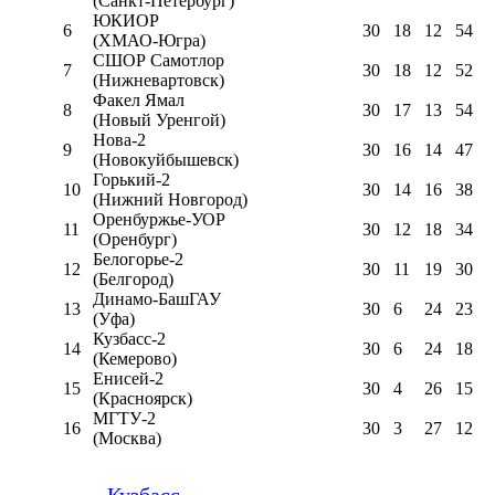
(Санкт-Петербург)
ЮКИОР
6
30
18
12
54
(ХМАО-Югра)
СШОР Самотлор
7
30
18
12
52
(Нижневартовск)
Факел Ямал
8
30
17
13
54
(Новый Уренгой)
Нова-2
9
30
16
14
47
(Новокуйбышевск)
Горький-2
10
30
14
16
38
(Нижний Новгород)
Оренбуржье-УОР
11
30
12
18
34
(Оренбург)
Белогорье-2
12
30
11
19
30
(Белгород)
Динамо-БашГАУ
13
30
6
24
23
(Уфа)
Кузбасс-2
14
30
6
24
18
(Кемерово)
Енисей-2
15
30
4
26
15
(Красноярск)
МГТУ-2
16
30
3
27
12
(Москва)