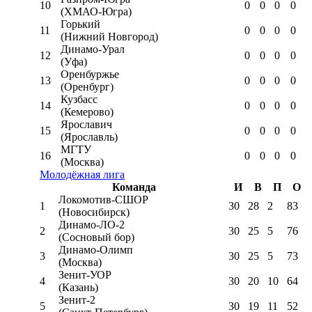
10
0
0
0
0
(ХМАО-Югра)
Горький
11
0
0
0
0
(Нижний Новгород)
Динамо-Урал
12
0
0
0
0
(Уфа)
Оренбуржье
13
0
0
0
0
(Оренбург)
Кузбасс
14
0
0
0
0
(Кемерово)
Ярославич
15
0
0
0
0
(Ярославль)
МГТУ
16
0
0
0
0
(Москва)
Молодёжная лига
Команда
И
В
П
О
Локомотив-CШОР
1
30
28
2
83
(Новосибирск)
Динамо-ЛО-2
2
30
25
5
76
(Сосновый бор)
Динамо-Олимп
3
30
25
5
73
(Москва)
Зенит-УОР
4
30
20
10
64
(Казань)
Зенит-2
5
30
19
11
52