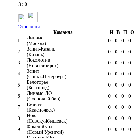
3
:
0
Суперлига
Команда
И
В
П
О
Динамо
1
0
0
0
0
(Москва)
Зенит-Казань
2
0
0
0
0
(Казань)
Локомотив
3
0
0
0
0
(Новосибирск)
Зенит
4
0
0
0
0
(Санкт-Петербург)
Белогорье
5
0
0
0
0
(Белгород)
Динамо-ЛО
6
0
0
0
0
(Сосновый бор)
Енисей
7
0
0
0
0
(Красноярск)
Нова
8
0
0
0
0
(Новокуйбышевск)
Факел Ямал
9
0
0
0
0
(Новый Уренгой)
Газпром-Югра