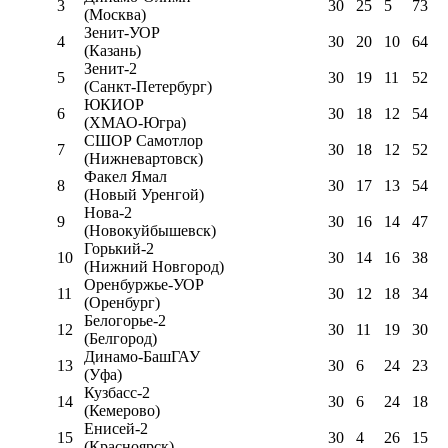
3
30
25
5
73
(Москва)
Зенит-УОР
4
30
20
10
64
(Казань)
Зенит-2
5
30
19
11
52
(Санкт-Петербург)
ЮКИОР
6
30
18
12
54
(ХМАО-Югра)
СШОР Самотлор
7
30
18
12
52
(Нижневартовск)
Факел Ямал
8
30
17
13
54
(Новый Уренгой)
Нова-2
9
30
16
14
47
(Новокуйбышевск)
Горький-2
10
30
14
16
38
(Нижний Новгород)
Оренбуржье-УОР
11
30
12
18
34
(Оренбург)
Белогорье-2
12
30
11
19
30
(Белгород)
Динамо-БашГАУ
13
30
6
24
23
(Уфа)
Кузбасс-2
14
30
6
24
18
(Кемерово)
Енисей-2
15
30
4
26
15
(Красноярск)