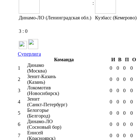
:
Динамо-ЛО (Ленинградская обл.)
Кузбасс (Кемерово)
3
:
0
Суперлига
Команда
И
В
П
О
Динамо
1
0
0
0
0
(Москва)
Зенит-Казань
2
0
0
0
0
(Казань)
Локомотив
3
0
0
0
0
(Новосибирск)
Зенит
4
0
0
0
0
(Санкт-Петербург)
Белогорье
5
0
0
0
0
(Белгород)
Динамо-ЛО
6
0
0
0
0
(Сосновый бор)
Енисей
7
0
0
0
0
(Красноярск)