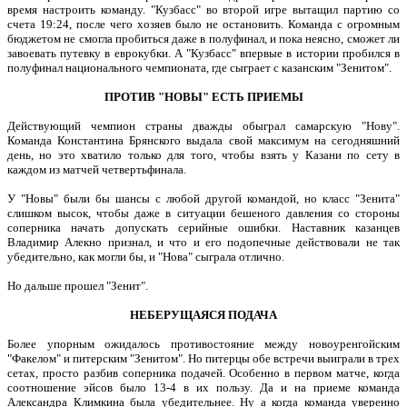
время настроить команду. "Кузбасс" во второй игре вытащил партию со
счета 19:24, после чего хозяев было не остановить. Команда с огромным
бюджетом не смогла пробиться даже в полуфинал, и пока неясно, сможет ли
завоевать путевку в еврокубки. А "Кузбасс" впервые в истории пробился в
полуфинал национального чемпионата, где сыграет с казанским "Зенитом".
ПРОТИВ "НОВЫ" ЕСТЬ ПРИЕМЫ
Действующий чемпион страны дважды обыграл самарскую "Нову".
Команда Константина Брянского выдала свой максимум на сегодняшний
день, но это хватило только для того, чтобы взять у Казани по сету в
каждом из матчей четвертьфинала.
У "Новы" были бы шансы с любой другой командой, но класс "Зенита"
слишком высок, чтобы даже в ситуации бешеного давления со стороны
соперника начать допускать серийные ошибки. Наставник казанцев
Владимир Алекно признал, и что и его подопечные действовали не так
убедительно, как могли бы, и "Нова" сыграла отлично.
Но дальше прошел "Зенит".
НЕБЕРУЩАЯСЯ ПОДАЧА
Более упорным ожидалось противостояние между новоуренгойским
"Факелом" и питерским "Зенитом". Но питерцы обе встречи выиграли в трех
сетах, просто разбив соперника подачей. Особенно в первом матче, когда
соотношение эйсов было 13-4 в их пользу. Да и на приеме команда
Александра Климкина была убедительнее. Ну а когда команда уверенно