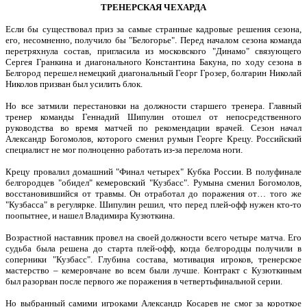
ТРЕНЕРСКАЯ ЧЕХАРДА
Если бы существовал приз за самые странные кадровые решения сезона,
его, несомненно, получило бы "Белогорье". Перед началом сезона команда
перетряхнула состав, пригласила из московского "Динамо" связующего
Сергея Гранкина и диагонального Константина Бакуна, по ходу сезона в
Белгород перешел немецкий диагональный Георг Грозер, болгарин Николай
Николов призван был усилить блок.
Но все затмили перестановки на должности старшего тренера. Главный
тренер команды Геннадий Шипулин отошел от непосредственного
руководства во время матчей по рекомендации врачей. Сезон начал
Александр Богомолов, которого сменил румын Георге Крецу. Российский
специалист не мог полноценно работать из-за перелома ноги.
Крецу провалил домашний "Финал четырех" Кубка России. В полуфинале
белгородцев "обидел" кемеровский "Кузбасс". Румына сменил Богомолов,
восстановившийся от травмы. Он отработал до поражения от… того же
"Кузбасса" в регулярке. Шипулин решил, что перед плей-офф нужен кто-то
поопытнее, и нашел Владимира Кузюткина.
Возрастной наставник провел на своей должности всего четыре матча. Его
судьба была решена до старта плей-офф, когда белгородцы получили в
соперники "Кузбасс". Глубина состава, мотивация игроков, тренерское
мастерство – кемеровчане во всем были лучше. Контракт с Кузюткиным
был разорван после первого же поражения в четвертьфинальной серии.
Но выбранный самими игроками Александр Косарев не смог за короткое