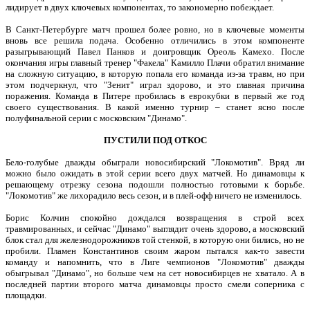
лидирует в двух ключевых компонентах, то закономерно побеждает.
В Санкт-Петербурге матч прошел более ровно, но в ключевые моменты
вновь все решила подача. Особенно отличились в этом компоненте
разыгрывающий Павел Панков и доигровщик Ореоль Камехо. После
окончания игры главный тренер "Факела" Камилло Плачи обратил внимание
на сложную ситуацию, в которую попала его команда из-за травм, но при
этом подчеркнул, что "Зенит" играл здорово, и это главная причина
поражения. Команда в Питере пробилась в еврокубки в первый же год
своего существования. В какой именно турнир – станет ясно после
полуфинальной серии с московским "Динамо".
ПУСТИЛИ ПОД ОТКОС
Бело-голубые дважды обыграли новосибирский "Локомотив". Вряд ли
можно было ожидать в этой серии всего двух матчей. Но динамовцы к
решающему отрезку сезона подошли полностью готовыми к борьбе.
"Локомотив" же лихорадило весь сезон, и в плей-офф ничего не изменилось.
Борис Колчин спокойно дождался возвращения в строй всех
травмированных, и сейчас "Динамо" выглядит очень здорово, а московский
блок стал для железнодорожников той стенкой, в которую они бились, но не
пробили. Пламен Константинов своим жаром пытался как-то завести
команду и напомнить, что в Лиге чемпионов "Локомотив" дважды
обыгрывал "Динамо", но больше чем на сет новосибирцев не хватало. А в
последней партии второго матча динамовцы просто смели соперника с
площадки.