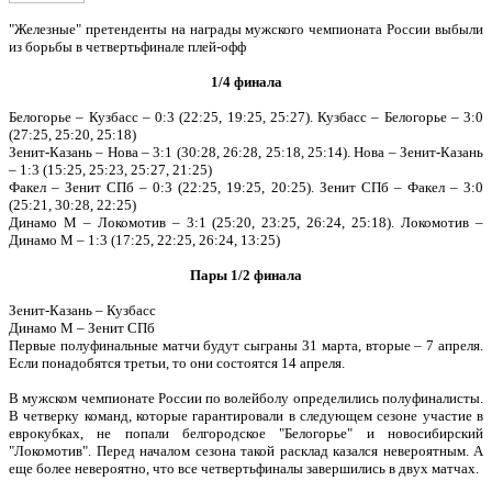
"Железные" претенденты на награды мужского чемпионата России выбыли
из борьбы в четвертьфинале плей-офф
1/4 финала
Белогорье – Кузбасс – 0:3 (22:25, 19:25, 25:27). Кузбасс – Белогорье – 3:0
(27:25, 25:20, 25:18)
Зенит-Казань – Нова – 3:1 (30:28, 26:28, 25:18, 25:14). Нова – Зенит-Казань
– 1:3 (15:25, 25:23, 25:27, 21:25)
Факел – Зенит СПб – 0:3 (22:25, 19:25, 20:25). Зенит СПб – Факел – 3:0
(25:21, 30:28, 22:25)
Динамо М – Локомотив – 3:1 (25:20, 23:25, 26:24, 25:18). Локомотив –
Динамо М – 1:3 (17:25, 22:25, 26:24, 13:25)
Пары 1/2 финала
Зенит-Казань – Кузбасс
Динамо М – Зенит СПб
Первые полуфинальные матчи будут сыграны 31 марта, вторые – 7 апреля.
Если понадобятся третьи, то они состоятся 14 апреля.
В мужском чемпионате России по волейболу определились полуфиналисты.
В четверку команд, которые гарантировали в следующем сезоне участие в
еврокубках, не попали белгородское "Белогорье" и новосибирский
"Локомотив". Перед началом сезона такой расклад казался невероятным. А
еще более невероятно, что все четвертьфиналы завершились в двух матчах.