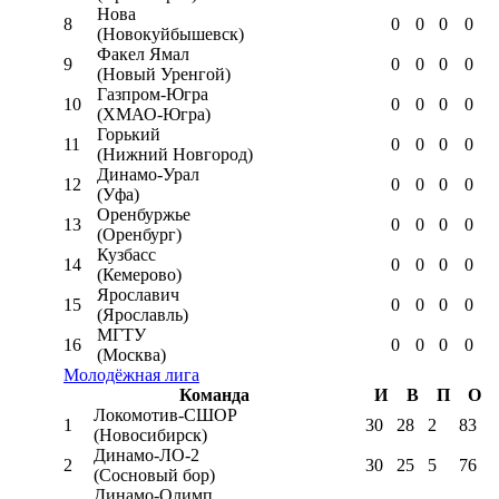
Нова
8
0
0
0
0
(Новокуйбышевск)
Факел Ямал
9
0
0
0
0
(Новый Уренгой)
Газпром-Югра
10
0
0
0
0
(ХМАО-Югра)
Горький
11
0
0
0
0
(Нижний Новгород)
Динамо-Урал
12
0
0
0
0
(Уфа)
Оренбуржье
13
0
0
0
0
(Оренбург)
Кузбасс
14
0
0
0
0
(Кемерово)
Ярославич
15
0
0
0
0
(Ярославль)
МГТУ
16
0
0
0
0
(Москва)
Молодёжная лига
Команда
И
В
П
О
Локомотив-CШОР
1
30
28
2
83
(Новосибирск)
Динамо-ЛО-2
2
30
25
5
76
(Сосновый бор)
Динамо-Олимп