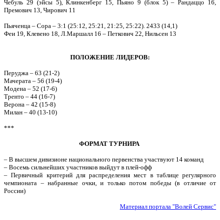
Чебуль 29 (эйсы 5), Клинкенберг 15, Пьяно 9 (блок 5) – Рандаццо 16,
Премович 13, Чирович 11
Пьяченца – Сора – 3:1 (25:12, 25:21, 21:25, 25:22). 2433 (14,1)
Феи 19, Клевено 18, Л.Маршалл 16 – Петкович 22, Нильсен 13
ПОЛОЖЕНИЕ ЛИДЕРОВ:
Перуджа – 63 (21-2)
Мачерата – 56 (19-4)
Модена – 52 (17-6)
Тренто – 44 (16-7)
Верона – 42 (15-8)
Милан – 40 (13-10)
***
ФОРМАТ ТУРНИРА
– В высшем дивизионе национального первенства участвуют 14 команд
– Восемь сильнейших участников выйдут в плей-офф
– Первичный критерий для распределения мест в таблице регулярного
чемпионата – набранные очки, и только потом победы (в отличие от
России)
Материал портала "Волей Сервис"