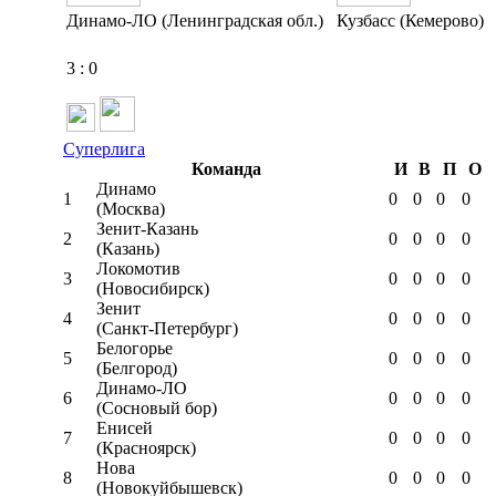
Динамо-ЛО (Ленинградская обл.)
Кузбасс (Кемерово)
3
:
0
Суперлига
Команда
И
В
П
О
Динамо
1
0
0
0
0
(Москва)
Зенит-Казань
2
0
0
0
0
(Казань)
Локомотив
3
0
0
0
0
(Новосибирск)
Зенит
4
0
0
0
0
(Санкт-Петербург)
Белогорье
5
0
0
0
0
(Белгород)
Динамо-ЛО
6
0
0
0
0
(Сосновый бор)
Енисей
7
0
0
0
0
(Красноярск)
Нова
8
0
0
0
0
(Новокуйбышевск)