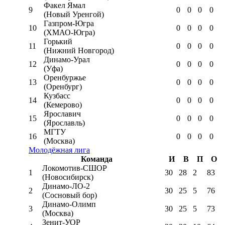
Факел Ямал
9
0
0
0
0
(Новый Уренгой)
Газпром-Югра
10
0
0
0
0
(ХМАО-Югра)
Горький
11
0
0
0
0
(Нижний Новгород)
Динамо-Урал
12
0
0
0
0
(Уфа)
Оренбуржье
13
0
0
0
0
(Оренбург)
Кузбасс
14
0
0
0
0
(Кемерово)
Ярославич
15
0
0
0
0
(Ярославль)
МГТУ
16
0
0
0
0
(Москва)
Молодёжная лига
Команда
И
В
П
О
Локомотив-CШОР
1
30
28
2
83
(Новосибирск)
Динамо-ЛО-2
2
30
25
5
76
(Сосновый бор)
Динамо-Олимп
3
30
25
5
73
(Москва)
Зенит-УОР