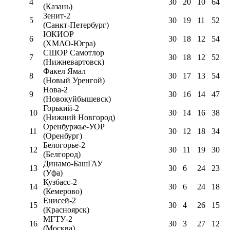
4
30
20
10
64
(Казань)
Зенит-2
5
30
19
11
52
(Санкт-Петербург)
ЮКИОР
6
30
18
12
54
(ХМАО-Югра)
СШОР Самотлор
7
30
18
12
52
(Нижневартовск)
Факел Ямал
8
30
17
13
54
(Новый Уренгой)
Нова-2
9
30
16
14
47
(Новокуйбышевск)
Горький-2
10
30
14
16
38
(Нижний Новгород)
Оренбуржье-УОР
11
30
12
18
34
(Оренбург)
Белогорье-2
12
30
11
19
30
(Белгород)
Динамо-БашГАУ
13
30
6
24
23
(Уфа)
Кузбасс-2
14
30
6
24
18
(Кемерово)
Енисей-2
15
30
4
26
15
(Красноярск)
МГТУ-2
16
30
3
27
12
(Москва)