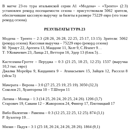
В матче 23-го тура итальянской серии А1 «Модена» – «Тренто» (2:3)
установлен рекорд посещаемости сезона – присутствовали 5062 зрителя,
обеспечившие кассовую выручку за билеты в размере 75229 евро (это тоже
рекорд сезона).
РЕЗУЛЬТАТЫ ТУРА 23
Модена – Тренто – 2:3 (28:26, 26:28, 22:25, 25:17, 13:15). Зрители: 5062
(рекорд сезона). Кассовая выручка – 75229 евро (рекорд сезона)
М: Урнаут 22, Аргента 13, Маццоне 11, Холт 9, С.Нгапет 9…
Т: У.Ковачевич 23, Ланца 21, Веттори 16, Эдер 13 (блок 5)…
Кастеллана-Гротте – Перуджа – 0:3 (21:25, 18:25, 12:25). 1537 (выручка
10,3 тыс. евро)
Джалма Морейра 9, Каццанига 9 – Атанасьевич 15, Зайцев 12, Расселл 8
(эйсы 5)
Мачерата – Верона – 3:0 (27:25, 25:19, 25:19). 3050 (32,3)
Соколов 21, Хуанторена 10 – Т.Штерн 11
Латина – Монца – 1:3 (14:25, 26:24, 20:25, 24:26). 1206 (3,7)
Старович 19, Савани 12 – Жаворонок 24, Фингер 17, Плотницкий 17
Вибо-Валентия – Равенна – 0:3 (12:25, 22:25, 12:25). 874 (3,1)
Р: Бухеггер 19…
Милан – Падуя – 3:1 (25:18, 26:24, 24:26, 28:26). 1864 (9,1)