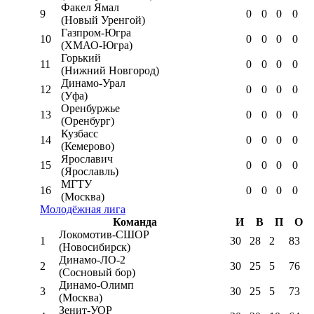
Факел Ямал
9
0
0
0
0
(Новый Уренгой)
Газпром-Югра
10
0
0
0
0
(ХМАО-Югра)
Горький
11
0
0
0
0
(Нижний Новгород)
Динамо-Урал
12
0
0
0
0
(Уфа)
Оренбуржье
13
0
0
0
0
(Оренбург)
Кузбасс
14
0
0
0
0
(Кемерово)
Ярославич
15
0
0
0
0
(Ярославль)
МГТУ
16
0
0
0
0
(Москва)
Молодёжная лига
Команда
И
В
П
О
Локомотив-CШОР
1
30
28
2
83
(Новосибирск)
Динамо-ЛО-2
2
30
25
5
76
(Сосновый бор)
Динамо-Олимп
3
30
25
5
73
(Москва)
Зенит-УОР