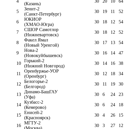
4
30
20
10
64
(Казань)
Зенит-2
5
30
19
11
52
(Санкт-Петербург)
ЮКИОР
6
30
18
12
54
(ХМАО-Югра)
СШОР Самотлор
7
30
18
12
52
(Нижневартовск)
Факел Ямал
8
30
17
13
54
(Новый Уренгой)
Нова-2
9
30
16
14
47
(Новокуйбышевск)
Горький-2
10
30
14
16
38
(Нижний Новгород)
Оренбуржье-УОР
11
30
12
18
34
(Оренбург)
Белогорье-2
12
30
11
19
30
(Белгород)
Динамо-БашГАУ
13
30
6
24
23
(Уфа)
Кузбасс-2
14
30
6
24
18
(Кемерово)
Енисей-2
15
30
4
26
15
(Красноярск)
МГТУ-2
16
30
3
27
12
(Москва)