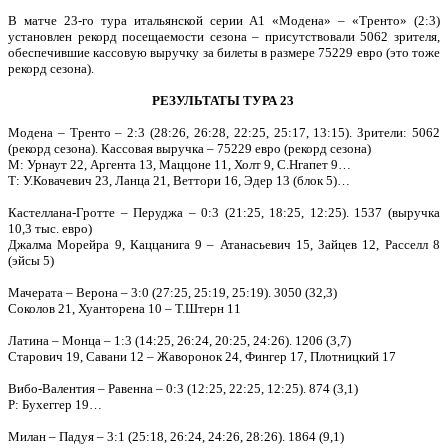
В матче 23-го тура итальянской серии А1 «Модена» – «Тренто» (2:3)
установлен рекорд посещаемости сезона – присутствовали 5062 зрителя,
обеспечившие кассовую выручку за билеты в размере 75229 евро (это тоже
рекорд сезона).
РЕЗУЛЬТАТЫ ТУРА 23
Модена – Тренто – 2:3 (28:26, 26:28, 22:25, 25:17, 13:15). Зрители: 5062
(рекорд сезона). Кассовая выручка – 75229 евро (рекорд сезона)
М: Урнаут 22, Аргента 13, Маццоне 11, Холт 9, С.Нгапет 9…
Т: У.Ковачевич 23, Ланца 21, Веттори 16, Эдер 13 (блок 5)…
Кастеллана-Гротте – Перуджа – 0:3 (21:25, 18:25, 12:25). 1537 (выручка
10,3 тыс. евро)
Джалма Морейра 9, Каццанига 9 – Атанасьевич 15, Зайцев 12, Расселл 8
(эйсы 5)
Мачерата – Верона – 3:0 (27:25, 25:19, 25:19). 3050 (32,3)
Соколов 21, Хуанторена 10 – Т.Штерн 11
Латина – Монца – 1:3 (14:25, 26:24, 20:25, 24:26). 1206 (3,7)
Старович 19, Савани 12 – Жаворонок 24, Фингер 17, Плотницкий 17
Вибо-Валентия – Равенна – 0:3 (12:25, 22:25, 12:25). 874 (3,1)
Р: Бухеггер 19…
Милан – Падуя – 3:1 (25:18, 26:24, 24:26, 28:26). 1864 (9,1)