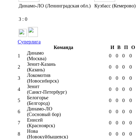
Динамо-ЛО (Ленинградская обл.)
Кузбасс (Кемерово)
3
:
0
Суперлига
Команда
И
В
П
О
Динамо
1
0
0
0
0
(Москва)
Зенит-Казань
2
0
0
0
0
(Казань)
Локомотив
3
0
0
0
0
(Новосибирск)
Зенит
4
0
0
0
0
(Санкт-Петербург)
Белогорье
5
0
0
0
0
(Белгород)
Динамо-ЛО
6
0
0
0
0
(Сосновый бор)
Енисей
7
0
0
0
0
(Красноярск)
Нова
8
0
0
0
0
(Новокуйбышевск)