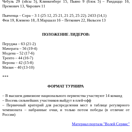
Чебуль 29 (эйсы 5), Клинкенберг 15, Пьяно 9 (блок 5) – Рандаццо 16,
Премович 13, Чирович 11
Пьяченца – Сора – 3:1 (25:12, 25:21, 21:25, 25:22). 2433 (14,1)
Феи 19, Клевено 18, Л.Маршалл 16 – Петкович 22, Нильсен 13
ПОЛОЖЕНИЕ ЛИДЕРОВ:
Перуджа – 63 (21-2)
Мачерата – 56 (19-4)
Модена – 52 (17-6)
Тренто – 44 (16-7)
Верона – 42 (15-8)
Милан – 40 (13-10)
***
ФОРМАТ ТУРНИРА
– В высшем дивизионе национального первенства участвуют 14 команд
– Восемь сильнейших участников выйдут в плей-офф
– Первичный критерий для распределения мест в таблице регулярного
чемпионата – набранные очки, и только потом победы (в отличие от
России)
Материал портала "Волей Сервис"