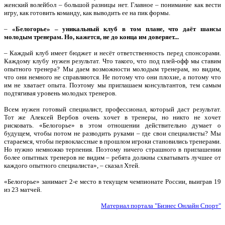
женский волейбол – большой разницы нет. Главное – понимание как вести
игру, как готовить команду, как выводить ее на пик формы.
–
«Белогорье» – уникальный клуб в том плане, что даёт шансы
молодым тренерам. Но, кажется, не до конца им доверяет...
– Каждый клуб имеет бюджет и несёт ответственность перед спонсорами.
Каждому клубу нужен результат. Что такого, что под плей-офф мы ставим
опытного тренера? Мы даем возможности молодым тренерам, но видим,
что они немного не справляются. Не потому что они плохие, а потому что
им не хватает опыта. Поэтому мы приглашаем консультантов, тем самым
подтягивая уровень молодых тренеров.
Всем нужен готовый специалист, профессионал, который даст результат.
Тот же Алексей Вербов очень хочет в тренеры, но никто не хочет
рисковать. «Белогорье» в этом отношении действительно думает о
будущем, чтобы потом не разводить руками – где свои специалисты? Мы
стараемся, чтобы первоклассные в прошлом игроки становились тренерами.
Но нужно немножко терпения. Поэтому ничего страшного в приглашении
более опытных тренеров не видим – ребята должны схватывать лучшее от
каждого опытного специалиста», – сказал Хтей.
«Белогорье» занимает 2-е место в текущем чемпионате России, выиграв 19
из 23 матчей.
Материал портала "Бизнес Онлайн Спорт"