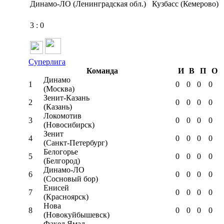
Динамо-ЛО (Ленинградская обл.)
Кузбасс (Кемерово)
3
:
0
Суперлига
Команда
И
В
П
О
Динамо
1
0
0
0
0
(Москва)
Зенит-Казань
2
0
0
0
0
(Казань)
Локомотив
3
0
0
0
0
(Новосибирск)
Зенит
4
0
0
0
0
(Санкт-Петербург)
Белогорье
5
0
0
0
0
(Белгород)
Динамо-ЛО
6
0
0
0
0
(Сосновый бор)
Енисей
7
0
0
0
0
(Красноярск)
Нова
8
0
0
0
0
(Новокуйбышевск)
Факел Ямал