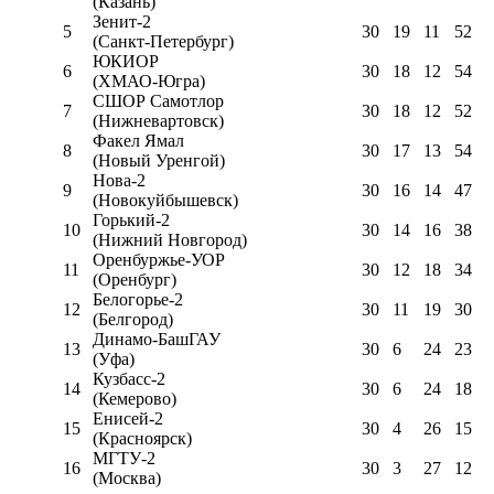
(Казань)
Зенит-2
5
30
19
11
52
(Санкт-Петербург)
ЮКИОР
6
30
18
12
54
(ХМАО-Югра)
СШОР Самотлор
7
30
18
12
52
(Нижневартовск)
Факел Ямал
8
30
17
13
54
(Новый Уренгой)
Нова-2
9
30
16
14
47
(Новокуйбышевск)
Горький-2
10
30
14
16
38
(Нижний Новгород)
Оренбуржье-УОР
11
30
12
18
34
(Оренбург)
Белогорье-2
12
30
11
19
30
(Белгород)
Динамо-БашГАУ
13
30
6
24
23
(Уфа)
Кузбасс-2
14
30
6
24
18
(Кемерово)
Енисей-2
15
30
4
26
15
(Красноярск)
МГТУ-2
16
30
3
27
12
(Москва)