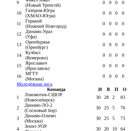
9
0
0
0
0
(Новый Уренгой)
Газпром-Югра
10
0
0
0
0
(ХМАО-Югра)
Горький
11
0
0
0
0
(Нижний Новгород)
Динамо-Урал
12
0
0
0
0
(Уфа)
Оренбуржье
13
0
0
0
0
(Оренбург)
Кузбасс
14
0
0
0
0
(Кемерово)
Ярославич
15
0
0
0
0
(Ярославль)
МГТУ
16
0
0
0
0
(Москва)
Молодёжная лига
Команда
И
В
П
О
Локомотив-CШОР
1
30
28
2
83
(Новосибирск)
Динамо-ЛО-2
2
30
25
5
76
(Сосновый бор)
Динамо-Олимп
3
30
25
5
73
(Москва)
Зенит-УОР
4
30
20
10
64