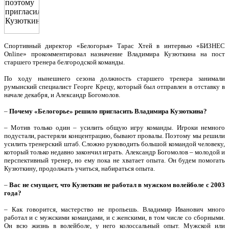
Спортивный директор «Белогорья» Тарас Хтей в интервью «БИЗНЕС
Online» прокомментировал назначение Владимира Кузюткина на пост
старшего тренера белгородской команды.
По ходу нынешнего сезона должность старшего тренера занимали
румынский специалист Георге Крецу, который был отправлен в отставку в
начале декабря, и Александр Богомолов.
–
Почему «Белогорье» решило пригласить Владимира Кузюткина?
– Мотив только один – усилить общую игру команды. Игроки немного
подустали, растеряли концентрацию, бывают провалы. Поэтому мы решили
усилить тренерский штаб. Сложно руководить большой командой человеку,
который только недавно закончил играть. Александр Богомолов – молодой и
перспективный тренер, но ему пока не хватает опыта. Он будем помогать
Кузюткину, продолжать учиться, набираться опыта.
–
Вас не смущает, что Кузюткин не работал в мужском волейболе с 2003
года?
– Как говорится, мастерство не пропьешь. Владимир Иванович много
работал и с мужскими командами, и с женскими, в том числе со сборными.
Он всю жизнь в волейболе, у него колоссальный опыт. Мужской или