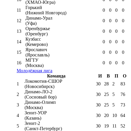
(ХМАО-Югра)
Горький
11
0
0
0
0
(Нижний Новгород)
Динамо-Урал
12
0
0
0
0
(Уфа)
Оренбуржье
13
0
0
0
0
(Оренбург)
Кузбасс
14
0
0
0
0
(Кемерово)
Ярославич
15
0
0
0
0
(Ярославль)
МГТУ
16
0
0
0
0
(Москва)
Молодёжная лига
Команда
И
В
П
О
Локомотив-CШОР
1
30
28
2
83
(Новосибирск)
Динамо-ЛО-2
2
30
25
5
76
(Сосновый бор)
Динамо-Олимп
3
30
25
5
73
(Москва)
Зенит-УОР
4
30
20
10
64
(Казань)
Зенит-2
5
30
19
11
52
(Санкт-Петербург)