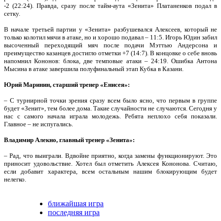
-2 (22:24). Правда, сразу после тайм-аута «Зенита» Платаненков подал в
сетку.
В начале третьей партии у «Зенита» разбушевался Алексеев, который не
только колотил мячи в атаке, но и хорошо подавал – 11:5. Игорь Юдин забил
высоченный переходящий мяч после подачи Мэттью Андерсона и
преимущество казанцев достигло отметки +7 (14:7). В концовке о себе вновь
напомнил Кононов: блока, две темповые атаки – 24:19. Ошибка Антона
Мысина в атаке завершила полуфинальный этап Кубка в Казани.
Юрий Маринин, старший тренер «Енисея»:
– С турнирной точки зрения сразу всем было ясно, что первым в группе
будет «Зенит», тем более дома. Такие случайности не случаются. Сегодня у
нас с самого начала играла молодежь. Ребята неплохо себя показали.
Главное – не испугались.
Владимир Алекно, главный тренер «Зенита»:
– Рад, что выиграли. Вдвойне приятно, когда замены функционируют. Это
приносит удовольствие. Хотел был отметить Алексея Кононова. Считаю,
если добавит характера, всем остальным нашим блокирующим будет
нелегко.
ближайшая игра
последняя игра