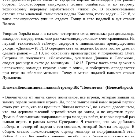
борьба. Сосновоборцы вынуждают хозяев ошибаться, и ко второму
техническому перерыву зарабатывают «плюс 2». В заключительном
отрезке сета ключевой становится подача Ковалева, гости ведут – 22:18, и
такое преимущество уже не отдают. Точку в сете подачей в аут ставит
Волков.
Упорная борьба шла и в начале четвертого сета, несколько раз динамовцы
выходили вперед, несколько раз «железнодорожники» счет сравнивали. На
первый технический тайм-аут лидером с минимальным преимуществом
уходит «Динамо» (8:7). В середине сета на подачах Ботина гостям удается
сделать рывок – 13:10, но сохранить преимущество у подопечных Олега
Согрина не получается. «Локомотив», усилиями Дивиша и Сапожкова,
сводит разницу в счете до минимума – 14:15. Третья часть сета держит в
напряжении, команды играют «очко в очко», и победитель определяется
при игре на «больше-меньше». Точку в матче подачей навылет ставит
Лукьяненко
.
Пламен Константинов, главный тренер ВК "Локомотив" (Новосибирск):
- Впечатление от матча самое позитивное, все игроки, которые вышли на
замену горели желанием играть. Да, после выигранной нами первой партии
стало уже ясно, что мы прошли в "Финал четырех", но я очень доволен тем,
что мы держали высокий игровой темп до конца, а не опустили руки.
Думаю, болельщикам понравилась игра молодых ребят, которые первый раз
вышли играть в рамках матча Суперлиги. Я счастлив, что мы добились
победы в четвертой партии с тем составом, который был на площадке. В
общем, ставлю положительную оценку команде за полуфинальный этап
Кубка России. Без ошибок, конечно, не обошлось, будем исправлять их на