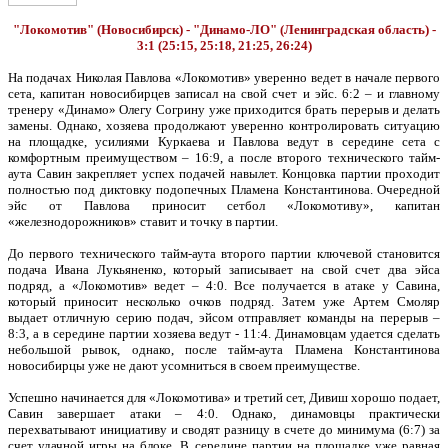
"Локомотив" (Новосибирск) - "Динамо-ЛО" (Ленинградская область) -
3:1 (25:15, 25:18, 21:25, 26:24)
На подачах Николая Павлова «Локомотив» уверенно ведет в начале первого
сета, капитан новосибирцев записал на свой счет и эйс. 6:2 – и главному
тренеру «Динамо» Олегу Согрину уже приходится брать перерыв и делать
замены. Однако, хозяева продолжают уверенно контролировать ситуацию
на площадке, усилиями Куркаева и Павлова ведут в середине сета с
комфортным преимуществом – 16:9, а после второго технического тайм-
аута Савин закрепляет успех подачей навылет. Концовка партии проходит
полностью под диктовку подопечных Пламена Константинова. Очередной
эйс от Павлова приносит сетбол «Локомотиву», капитан
«железнодорожников» ставит и точку в партии.
До первого технического тайм-аута второго партии ключевой становится
подача Ивана Лукьяненко, который записывает на свой счет два эйса
подряд, а «Локомотив» ведет – 4:0. Все получается в атаке у Савина,
который приносит несколько очков подряд. Затем уже Артем Смоляр
выдает отличную серию подач, эйсом отправляет команды на перерыв –
8:3, а в середине партии хозяева ведут - 11:4. Динамовцам удается сделать
небольшой рывок, однако, после тайм-аута Пламена Константинова
новосибирцы уже не дают усомниться в своем преимуществе.
Успешно начинается для «Локомотива» и третий сет, Дивиш хорошо подает,
Савин завершает атаки – 4:0. Однако, динамовцы практически
перехватывают инициативу и сводят разницу в счете до минимума (6:7) за
счет удачной игры на блоке. В середине партии на площадке уже равная