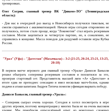
тренировках.
Олег Согрин, главный тренер ВК "Динамо-ЛО" (Ленинградская
область):
- Для нас в очередной раз выезд в Новосибирск получился тяжелым, не
смогли справиться с акклиматизацией. Начало игры сегодня откровенно не
получилось, потом стало проще, когда "Локомотив" стал играть резервным
составом. Могли зацепиться за четвертую партию, но, к сожалению, не
справились в концовке. Масса поводов для раздумий оставили игры Кубка
России.
"Урал" (Уфа) – "Дагестан" (Махачкала) – 3:2 (21:25, 26:24, 25:21, 13:25,
20:18)
В первом матче игрового дня главный тренер «Урала» Даниэле Баньоли
решил обыграть соперника резервным составом и поплатился за это,
проиграв стартовый сет. Представитель высшей лиги «А» «Дагестан» в
итоге едва не преподнес сенсацию и имел несколько матч-болов, однако
подачи и атаки капитана Андрея Титича помогли уфимцам вырвать победу.
Даниэле Баньоли, главный тренер «Урала»:
– Соперник сыграл очень хорошо. Сегодня я хотел посмотреть в игре
других игроков, поэтому концентрация у многих была не на очень высоком
уровне. Мы приобрели определённый опыт, из некоторых сложных