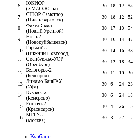
ЮКИОР
6
30
18
12
54
(ХМАО-Югра)
СШОР Самотлор
7
30
18
12
52
(Нижневартовск)
Факел Ямал
8
30
17
13
54
(Новый Уренгой)
Нова-2
9
30
16
14
47
(Новокуйбышевск)
Горький-2
10
30
14
16
38
(Нижний Новгород)
Оренбуржье-УОР
11
30
12
18
34
(Оренбург)
Белогорье-2
12
30
11
19
30
(Белгород)
Динамо-БашГАУ
13
30
6
24
23
(Уфа)
Кузбасс-2
14
30
6
24
18
(Кемерово)
Енисей-2
15
30
4
26
15
(Красноярск)
МГТУ-2
16
30
3
27
12
(Москва)
Кузбасс