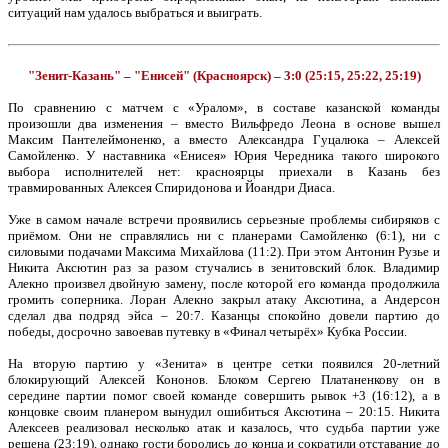
ситуаций нам удалось выбраться и выиграть.
"Зенит-Казань" – "Енисей" (Красноярск) – 3:0 (25:15, 25:22, 25:19)
По сравнению с матчем с «Уралом», в составе казанской команды
произошли два изменения – вместо Вильфредо Леона в основе вышел
Максим Пантелеймоненко, а вместо Александра Гуцалюка – Алексей
Самойленко. У наставника «Енисея» Юрия Чередника такого широкого
выбора исполнителей нет: красноярцы приехали в Казань без
травмированных Алексея Спиридонова и Йоандри Диаса.
Уже в самом начале встречи проявились серьезные проблемы сибиряков с
приёмом. Они не справлялись ни с планерами Самойленко (6:1), ни с
силовыми подачами Максима Михайлова (11:2). При этом Антонин Рузье и
Никита Аксютин раз за разом стучались в зенитовский блок. Владимир
Алекно произвел двойную замену, после которой его команда продолжила
громить соперника. Лоран Алекно закрыл атаку Аксютина, а Андерсон
сделал два подряд эйса – 20:7. Казанцы спокойно довели партию до
победы, досрочно завоевав путевку в «Финал четырёх» Кубка России.
На вторую партию у «Зенита» в центре сетки появился 20-летний
блокирующий Алексей Кононов. Блоком Сергею Платаненкову он в
середине партии помог своей команде совершить рывок +3 (16:12), а в
концовке своим планером вынудил ошибиться Аксютина – 20:15. Никита
Алексеев реализовал несколько атак и казалось, что судьба партии уже
решена (23:19), однако гости боролись до конца и сократили отставание до