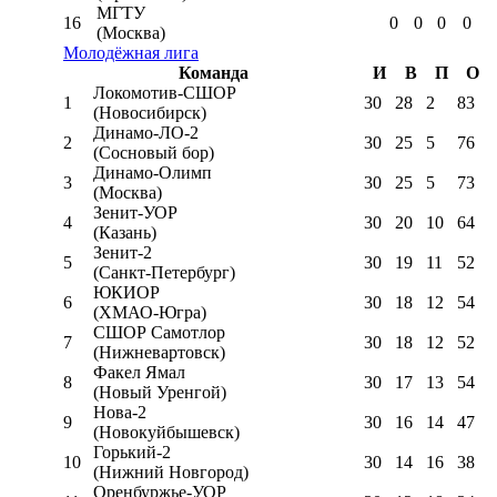
МГТУ
16
0
0
0
0
(Москва)
Молодёжная лига
Команда
И
В
П
О
Локомотив-CШОР
1
30
28
2
83
(Новосибирск)
Динамо-ЛО-2
2
30
25
5
76
(Сосновый бор)
Динамо-Олимп
3
30
25
5
73
(Москва)
Зенит-УОР
4
30
20
10
64
(Казань)
Зенит-2
5
30
19
11
52
(Санкт-Петербург)
ЮКИОР
6
30
18
12
54
(ХМАО-Югра)
СШОР Самотлор
7
30
18
12
52
(Нижневартовск)
Факел Ямал
8
30
17
13
54
(Новый Уренгой)
Нова-2
9
30
16
14
47
(Новокуйбышевск)
Горький-2
10
30
14
16
38
(Нижний Новгород)
Оренбуржье-УОР