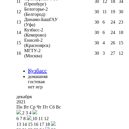
11
30
12
18
34
(Оренбург)
Белогорье-2
12
30
11
19
30
(Белгород)
Динамо-БашГАУ
13
30
6
24
23
(Уфа)
Кузбасс-2
14
30
6
24
18
(Кемерово)
Енисей-2
15
30
4
26
15
(Красноярск)
МГТУ-2
16
30
3
27
12
(Москва)
Кузбасс
домашняя
гостевая
нет игр
декабря
2021
Пн
Вт
Ср
Чт
Пт
Сб
Вс
2
3
4
6
7
8
10
11
12
13
14
15
16
17
18