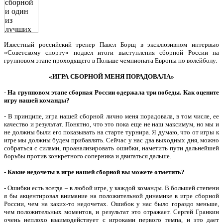
Известный российский тренер Павел Борщ в эксклюзивном интервью
«Советскому спорту» подвел итоги выступления сборной России на
групповом этапе проходящего в Польше чемпионата Европы по волейболу.
«ИГРА СБОРНОЙ МЕНЯ ПОРАДОВАЛА»
-
На групповом этапе сборная России одержала три победы. Как оцените
игру нашей команды?
- В принципе, игра нашей сборной лично меня порадовала, в том числе, ее
качество и результат. Понятно, что это пока еще не наш максимум, но мы и
не должны были его показывать на старте турнира. Я думаю, что от игры к
игре мы должны будем прибавлять. Сейчас у нас два выходных дня, можно
собраться с силами, проанализировать ошибки, наметить пути дальнейшей
борьбы против конкретного соперника и двигаться дальше.
-
Какие недочеты в игре нашей сборной вы можете отметить?
- Ошибки есть всегда – в любой игре, у каждой команды. В большей степени
я бы акцентировал внимание на положительной динамике в игре сборной
России, чем на каких-то недочетах. Ошибок у нас было гораздо меньше,
чем положительных моментов, и результат это отражает. Сергей Гранкин
очень неплохо взаимодействует с игроками первого темпа, и это дает