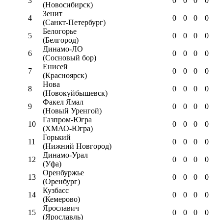
3
0
0
0
0
(Новосибирск)
Зенит
4
0
0
0
0
(Санкт-Петербург)
Белогорье
5
0
0
0
0
(Белгород)
Динамо-ЛО
6
0
0
0
0
(Сосновый бор)
Енисей
7
0
0
0
0
(Красноярск)
Нова
8
0
0
0
0
(Новокуйбышевск)
Факел Ямал
9
0
0
0
0
(Новый Уренгой)
Газпром-Югра
10
0
0
0
0
(ХМАО-Югра)
Горький
11
0
0
0
0
(Нижний Новгород)
Динамо-Урал
12
0
0
0
0
(Уфа)
Оренбуржье
13
0
0
0
0
(Оренбург)
Кузбасс
14
0
0
0
0
(Кемерово)
Ярославич
15
0
0
0
0
(Ярославль)