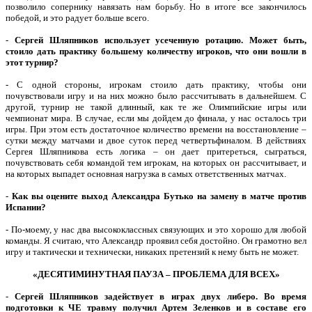
позволило сопернику навязать нам борьбу. Но в итоге все закончилось
победой, и это радует больше всего.
-
Сергей Шляпников использует усеченную ротацию. Может быть,
стоило дать практику большему количеству игроков, что они вошли в
этот турнир?
- С одной стороны, игрокам стоило дать практику, чтобы они
почувствовали игру и на них можно было рассчитывать в дальнейшем. С
другой, турнир не такой длинный, как те же Олимпийские игры или
чемпионат мира. В случае, если мы дойдем до финала, у нас осталось три
игры. При этом есть достаточное количество времени на восстановление –
сутки между матчами и двое суток перед четвертьфиналом. В действиях
Сергея Шляпникова есть логика – он дает притереться, сыграться,
почувствовать себя командой тем игрокам, на которых он рассчитывает, и
на которых выпадет основная нагрузка в самых ответственных матчах.
-
Как вы оцените выход Александра Бутько на замену в матче против
Испании?
- По-моему, у нас два высококлассных связующих и это хорошо для любой
команды. Я считаю, что Александр проявил себя достойно. Он грамотно вел
игру и тактически и технически, никаких претензий к нему быть не может.
«ДЕСЯТИМИНУТНАЯ ПАУЗА – ПРОБЛЕМА ДЛЯ ВСЕХ»
-
Сергей Шляпников задействует в играх двух либеро. Во время
подготовки к ЧЕ травму получил Артем Зеленков и в составе его