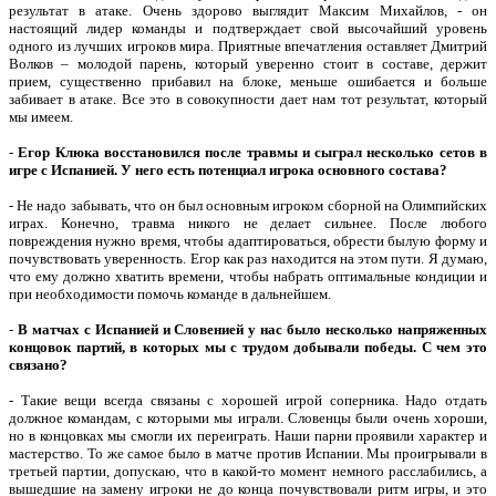
результат в атаке. Очень здорово выглядит Максим Михайлов, - он
настоящий лидер команды и подтверждает свой высочайший уровень
одного из лучших игроков мира. Приятные впечатления оставляет Дмитрий
Волков – молодой парень, который уверенно стоит в составе, держит
прием, существенно прибавил на блоке, меньше ошибается и больше
забивает в атаке. Все это в совокупности дает нам тот результат, который
мы имеем.
-
Егор Клюка восстановился после травмы и сыграл несколько сетов в
игре с Испанией. У него есть потенциал игрока основного состава?
- Не надо забывать, что он был основным игроком сборной на Олимпийских
играх. Конечно, травма никого не делает сильнее. После любого
повреждения нужно время, чтобы адаптироваться, обрести былую форму и
почувствовать уверенность. Егор как раз находится на этом пути. Я думаю,
что ему должно хватить времени, чтобы набрать оптимальные кондиции и
при необходимости помочь команде в дальнейшем.
-
В матчах с Испанией и Словенией у нас было несколько напряженных
концовок партий, в которых мы с трудом добывали победы. С чем это
связано?
- Такие вещи всегда связаны с хорошей игрой соперника. Надо отдать
должное командам, с которыми мы играли. Словенцы были очень хороши,
но в концовках мы смогли их переиграть. Наши парни проявили характер и
мастерство. То же самое было в матче против Испании. Мы проигрывали в
третьей партии, допускаю, что в какой-то момент немного расслабились, а
вышедшие на замену игроки не до конца почувствовали ритм игры, и это