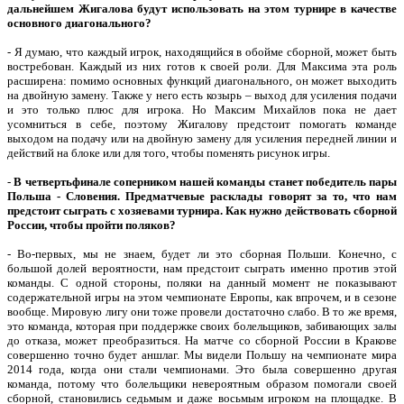
дальнейшем Жигалова будут использовать на этом турнире в качестве
основного диагонального?
- Я думаю, что каждый игрок, находящийся в обойме сборной, может быть
востребован. Каждый из них готов к своей роли. Для Максима эта роль
расширена: помимо основных функций диагонального, он может выходить
на двойную замену. Также у него есть козырь – выход для усиления подачи
и это только плюс для игрока. Но Максим Михайлов пока не дает
усомниться в себе, поэтому Жигалову предстоит помогать команде
выходом на подачу или на двойную замену для усиления передней линии и
действий на блоке или для того, чтобы поменять рисунок игры.
-
В четвертьфинале соперником нашей команды станет победитель пары
Польша - Словения. Предматчевые расклады говорят за то, что нам
предстоит сыграть с хозяевами турнира. Как нужно действовать сборной
России, чтобы пройти поляков?
- Во-первых, мы не знаем, будет ли это сборная Польши. Конечно, с
большой долей вероятности, нам предстоит сыграть именно против этой
команды. С одной стороны, поляки на данный момент не показывают
содержательной игры на этом чемпионате Европы, как впрочем, и в сезоне
вообще. Мировую лигу они тоже провели достаточно слабо. В то же время,
это команда, которая при поддержке своих болельщиков, забивающих залы
до отказа, может преобразиться. На матче со сборной России в Кракове
совершенно точно будет аншлаг. Мы видели Польшу на чемпионате мира
2014 года, когда они стали чемпионами. Это была совершенно другая
команда, потому что болельщики невероятным образом помогали своей
сборной, становились седьмым и даже восьмым игроком на площадке. В