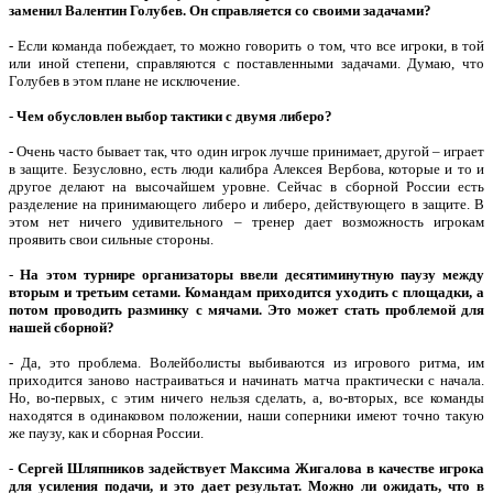
заменил Валентин Голубев. Он справляется со своими задачами?
- Если команда побеждает, то можно говорить о том, что все игроки, в той
или иной степени, справляются с поставленными задачами. Думаю, что
Голубев в этом плане не исключение.
-
Чем обусловлен выбор тактики с двумя либеро?
- Очень часто бывает так, что один игрок лучше принимает, другой – играет
в защите. Безусловно, есть люди калибра Алексея Вербова, которые и то и
другое делают на высочайшем уровне. Сейчас в сборной России есть
разделение на принимающего либеро и либеро, действующего в защите. В
этом нет ничего удивительного – тренер дает возможность игрокам
проявить свои сильные стороны.
-
На этом турнире организаторы ввели десятиминутную паузу между
вторым и третьим сетами. Командам приходится уходить с площадки, а
потом проводить разминку с мячами. Это может стать проблемой для
нашей сборной?
- Да, это проблема. Волейболисты выбиваются из игрового ритма, им
приходится заново настраиваться и начинать матча практически с начала.
Но, во-первых, с этим ничего нельзя сделать, а, во-вторых, все команды
находятся в одинаковом положении, наши соперники имеют точно такую
же паузу, как и сборная России.
-
Сергей Шляпников задействует Максима Жигалова в качестве игрока
для усиления подачи, и это дает результат. Можно ли ожидать, что в