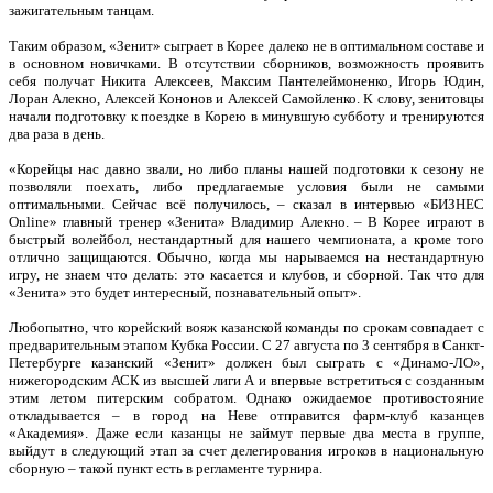
зажигательным танцам.
Таким образом, «Зенит» сыграет в Корее далеко не в оптимальном составе и
в основном новичками. В отсутствии сборников, возможность проявить
себя получат Никита Алексеев, Максим Пантелеймоненко, Игорь Юдин,
Лоран Алекно, Алексей Кононов и Алексей Самойленко. К слову, зенитовцы
начали подготовку к поездке в Корею в минувшую субботу и тренируются
два раза в день.
«Корейцы нас давно звали, но либо планы нашей подготовки к сезону не
позволяли поехать, либо предлагаемые условия были не самыми
оптимальными. Сейчас всё получилось, – сказал в интервью «БИЗНЕС
Online» главный тренер «Зенита» Владимир Алекно. – В Корее играют в
быстрый волейбол, нестандартный для нашего чемпионата, а кроме того
отлично защищаются. Обычно, когда мы нарываемся на нестандартную
игру, не знаем что делать: это касается и клубов, и сборной. Так что для
«Зенита» это будет интересный, познавательный опыт».
Любопытно, что корейский вояж казанской команды по срокам совпадает с
предварительным этапом Кубка России. С 27 августа по 3 сентября в Санкт-
Петербурге казанский «Зенит» должен был сыграть с «Динамо-ЛО»,
нижегородским АСК из высшей лиги А и впервые встретиться с созданным
этим летом питерским собратом. Однако ожидаемое противостояние
откладывается – в город на Неве отправится фарм-клуб казанцев
«Академия». Даже если казанцы не займут первые два места в группе,
выйдут в следующий этап за счет делегирования игроков в национальную
сборную – такой пункт есть в регламенте турнира.