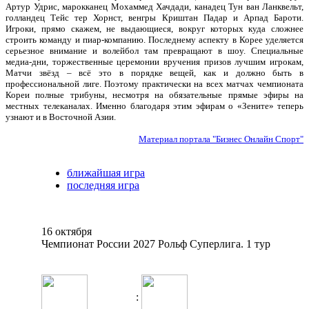
Артур Удрис, марокканец Мохаммед Хачдади, канадец Тун ван Ланквельт,
голландец Тейс тер Хорнст, венгры Криштан Падар и Арпад Бароти.
Игроки, прямо скажем, не выдающиеся, вокруг которых куда сложнее
строить команду и пиар-компанию. Последнему аспекту в Корее уделяется
серьезное внимание и волейбол там превращают в шоу. Специальные
медиа-дни, торжественные церемонии вручения призов лучшим игрокам,
Матчи звёзд – всё это в порядке вещей, как и должно быть в
профессиональной лиге. Поэтому практически на всех матчах чемпионата
Кореи полные трибуны, несмотря на обязательные прямые эфиры на
местных телеканалах. Именно благодаря этим эфирам о «Зените» теперь
узнают и в Восточной Азии.
Материал портала "Бизнес Онлайн Спорт"
ближайшая игра
последняя игра
16 октября
Чемпионат России 2027 Рольф Суперлига. 1 тур
: