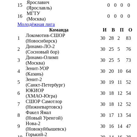
Ярославич
15
0
0
0
0
(Ярославль)
МГТУ
16
0
0
0
0
(Москва)
Молодёжная лига
Команда
И
В
П
О
Локомотив-CШОР
1
30
28
2
83
(Новосибирск)
Динамо-ЛО-2
2
30
25
5
76
(Сосновый бор)
Динамо-Олимп
3
30
25
5
73
(Москва)
Зенит-УОР
4
30
20
10
64
(Казань)
Зенит-2
5
30
19
11
52
(Санкт-Петербург)
ЮКИОР
6
30
18
12
54
(ХМАО-Югра)
СШОР Самотлор
7
30
18
12
52
(Нижневартовск)
Факел Ямал
8
30
17
13
54
(Новый Уренгой)
Нова-2
9
30
16
14
47
(Новокуйбышевск)
Горький-2