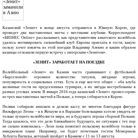
Казанский «Зенит» в конце августа отправится в Южную Корею, где
проведет два выставочных матча с местными клубами. Корреспондент
«БИЗНЕС Online» рассказывает, как представителям азиатского волейбола
удалось мотивировать сильнейший клуб Европы приехать в гости, какую
пользу хочет извлечь из этой поездки Владимир Алекно и каким образом
казанцы отложили первую встречу с питерским «Зенитом».
«ЗЕНИТ» ЗАРАБОТАЕТ НА ПОЕЗДКЕ
Волейбольный «Зенит» из Казани часто сравнивают с футбольной
«Барселоной»: огромное количество титулов, звёздные игроки,
популярность в социальных сетях. Есть и еще кое-что общее – оба клуба
желанные гости на предсезонных турнирах, а их звёзды востребованы в
разных уголках земли. В январе 2016 года казанский «Зенит» провел серию
из трех выставочных матчей в Польше, а теперь собирается в Корею.
Поляки собирали аншлаги и делали кассу во многом благодаря фигуре
Вильфредо Леона – и в Жешуве и в Варшаве болельщики хотели увидеть не
только лучшего волейболиста мира, но и будущего игрока сборной Польши.
Тогда казалось, что это дело ближайшего будущего, но ситуация с тех пор
не сильно изменилась – Леон пока помогает польскому волейболу только в
имиджевом плане. Например, он будет почетным гостем Мемориала
Хуберта Вагнера, который пройдет в Кракове с 11 по 13 августа.