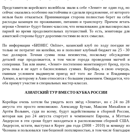
Представители корейского волейбола звали к себе «Зенит» не один год, но
сейчас оказались особенно настойчивы и сделали предложение, от которого
нельзя было отказаться. Принимающая сторона полностью берет на себя
расходы казанцев по проживанию, питанию и транспорту. Причем летать
игроки «Зенита» будут бизнес-классом, что немаловажно для высокорослых
парней во время продолжительных путешествий. То есть, зенитовцы для
азиатской стороны будут дорогими гостями во всех смыслах.
По информации «БИЗНЕС Online», казанский клуб по ходу поездки не
только не потратит ни копейки, но и пополнит клубный бюджет на 25 - 30
тыс долларов. Точная сумма пока неизвестна, поскольку обсуждение
деталей еще продолжается, в том числе города проведения матчей и
соперники. Так или иначе, «Зенит» постепенно монетизирует бренд, пусть
речь пока и не идет о баснословных суммах. Корейцы, в свою очередь,
главным условием выдвинули приезд всё того же Леона и Владимира
Алекно, к которому в Азии относятся с большим уважением. Ожидается, что
оба примут участие в специальных мастер-классах.
АЗИАТСКИЙ ТУР ВМЕСТО КУБКА РОССИИ
Корейцы очень хотели бы увидеть всех звёзд «Зенита», но с 24 по 28
августа это просто невозможно. Александр Бутько, Максим Михайлов и
Артём Вольвич, судя по всему, будут задействованы в сборной России,
которая как раз 24 августа стартует в чемпионате Европы, а Мэттью
Андерсон в эти сроки будет находиться в расположении сборной США.
Андерсон, кстати, выступал в Корее два года (2008 - 2010) за команду из
Чхонана и пользовался там бешеной популярностью, в том числе благодаря