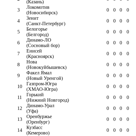
(Казань)
Локомотив
3
0
0
0
0
(Новосибирск)
Зенит
4
0
0
0
0
(Санкт-Петербург)
Белогорье
5
0
0
0
0
(Белгород)
Динамо-ЛО
6
0
0
0
0
(Сосновый бор)
Енисей
7
0
0
0
0
(Красноярск)
Нова
8
0
0
0
0
(Новокуйбышевск)
Факел Ямал
9
0
0
0
0
(Новый Уренгой)
Газпром-Югра
10
0
0
0
0
(ХМАО-Югра)
Горький
11
0
0
0
0
(Нижний Новгород)
Динамо-Урал
12
0
0
0
0
(Уфа)
Оренбуржье
13
0
0
0
0
(Оренбург)
Кузбасс
14
0
0
0
0
(Кемерово)