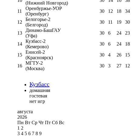
10
30
14
16
38
(Нижний Новгород)
Оренбуржье-УОР
11
30
12
18
34
(Оренбург)
Белогорье-2
12
30
11
19
30
(Белгород)
Динамо-БашГАУ
13
30
6
24
23
(Уфа)
Кузбасс-2
14
30
6
24
18
(Кемерово)
Енисей-2
15
30
4
26
15
(Красноярск)
МГТУ-2
16
30
3
27
12
(Москва)
Кузбасс
домашняя
гостевая
нет игр
августа
2026
Пн
Вт
Ср
Чт
Пт
Сб
Вс
1
2
3
4
5
6
7
8
9