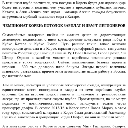
В казанском клубе посчитали, что поездка в Корею будет для игроков куда
более интересна и полезна, чем участие в проходных кубковых матчах.
Кстати, в Азии «Зенит» уже играл – команда Алекно трижды безуспешно
штурмовала клубный чемпионат мира в Катаре.
ЧЕМПИОНАТ КОРЕИ: ПОТОЛОК ЗАРПЛАТ И ДРАФТ ЛЕГИОНЕРОВ
Самолюбивые катарские шейхи не жалеют денег на дорогостоящих
легионеров, подписывая с ними краткосрочные контракты ради побед в
Кубке Катара и Кубке Эмира. Чуть раньше точно также осыпали
иностранцев деньгами и в Корее, взрывая трансферный рынок: там успели
поиграть Робертланди Симон, Кевин ле Ру, Ореол Камехо, Георг Грозер, Ян
Штокр. Однако в какой-то момент в корейском чемпионате решили
прекратить гонку вооружений. Сейчас максимальная базовая зарплата
игроков – 300 тыс долларов плюс бонусы. Звезды первой величины
мгновенно разъехались, причем этим летом многие нашли работу в России,
где платят больше.
Тем не менее, несмотря на урезанные легионерские оклады, конкуренция за
единственное место иностранца в каждом из семи корейских клубах
огромна. Сотни игроков подают заявки и приезжают в тренировочные
лагеря, где их просматривают скауты клубов. Просматривают, но не могут
подписать – новичка-иностранца можно заполучить только через
процедуру драфта. В сезоне 2015/16 в Корее играл Павел Мороз, в этом
году среди соискателей контракта в Корее были диагональный Александр
Буц из «Самотлора» и доигровщик Богдан Олефир, но они не прошли отбор.
А в минувшем сезоне в Корее играли словенец Митя Гаспарини, белорус