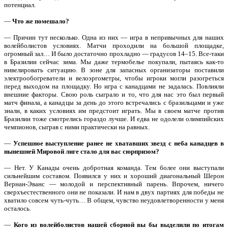
потенциал.
—
Что же помешало?
— Причин тут несколько. Одна из них — игра в непривычных для наших
волейболистов условиях. Матчи проходили на большой площадке,
огромный зал… И было достаточно прохладно — градусов 14–15. Все-таки
в Бразилии сейчас зима. Мы даже термобелье покупали, пытаясь как-то
нивелировать ситуацию. В зоне для запасных организаторы поставили
электрообогреватели и велоэргометры, чтобы игроки могли разогреться
перед выходом на площадку. Но игра с канадцами не задалась. Повлияли
внешние факторы. Свою роль сыграло и то, что для нас это был первый
матч финала, а канадцы за день до этого встречались с бразильцами и уже
знали, в каких условиях им предстоит играть. Мы в своем матче против
Бразилии тоже смотрелись гораздо лучше. И едва не одолели олимпийских
чемпионов, сыграв с ними практически на равных.
—
Успешное выступление ранее не хватавших звезд с неба канадцев в
нынешней Мировой лиге стало для вас сюрпризом?
— Нет. У Канады очень добротная команда. Тем более они выступали
сильнейшим составом. Появился у них и хороший диагональный Шерон
Вернан-Эванс — молодой и перспективный парень. Впрочем, ничего
сверхъестественного они не показали. И нам в двух партиях для победы не
хватило совсем чуть-чуть… В общем, чувство неудовлетворенности у меня
осталось.
—
Кого из волейболистов нашей сборной вы бы выделили по итогам