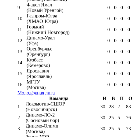
Факел Ямал
9
0
0
0
0
(Новый Уренгой)
Газпром-Югра
10
0
0
0
0
(ХМАО-Югра)
Горький
11
0
0
0
0
(Нижний Новгород)
Динамо-Урал
12
0
0
0
0
(Уфа)
Оренбуржье
13
0
0
0
0
(Оренбург)
Кузбасс
14
0
0
0
0
(Кемерово)
Ярославич
15
0
0
0
0
(Ярославль)
МГТУ
16
0
0
0
0
(Москва)
Молодёжная лига
Команда
И
В
П
О
Локомотив-CШОР
1
30
28
2
83
(Новосибирск)
Динамо-ЛО-2
2
30
25
5
76
(Сосновый бор)
Динамо-Олимп
3
30
25
5
73
(Москва)
Зенит-УОР