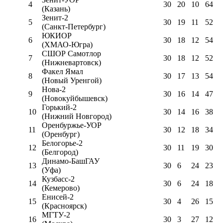
4
30
20
10
64
(Казань)
Зенит-2
5
30
19
11
52
(Санкт-Петербург)
ЮКИОР
6
30
18
12
54
(ХМАО-Югра)
СШОР Самотлор
7
30
18
12
52
(Нижневартовск)
Факел Ямал
8
30
17
13
54
(Новый Уренгой)
Нова-2
9
30
16
14
47
(Новокуйбышевск)
Горький-2
10
30
14
16
38
(Нижний Новгород)
Оренбуржье-УОР
11
30
12
18
34
(Оренбург)
Белогорье-2
12
30
11
19
30
(Белгород)
Динамо-БашГАУ
13
30
6
24
23
(Уфа)
Кузбасс-2
14
30
6
24
18
(Кемерово)
Енисей-2
15
30
4
26
15
(Красноярск)
МГТУ-2
16
30
3
27
12