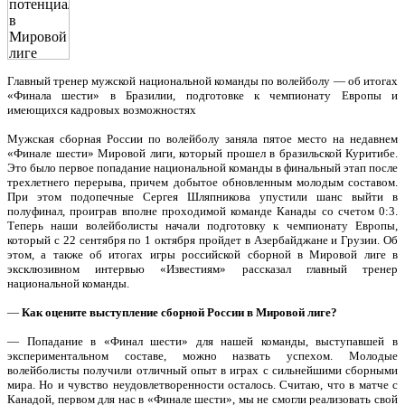
Главный тренер мужской национальной команды по волейболу — об итогах
«Финала шести» в Бразилии, подготовке к чемпионату Европы и
имеющихся кадровых возможностях
Мужская сборная России по волейболу заняла пятое место на недавнем
«Финале шести» Мировой лиги, который прошел в бразильской Куритибе.
Это было первое попадание национальной команды в финальный этап после
трехлетнего перерыва, причем добытое обновленным молодым составом.
При этом подопечные Сергея Шляпникова упустили шанс выйти в
полуфинал, проиграв вполне проходимой команде Канады со счетом 0:3.
Теперь наши волейболисты начали подготовку к чемпионату Европы,
который с 22 сентября по 1 октября пройдет в Азербайджане и Грузии. Об
этом, а также об итогах игры российской сборной в Мировой лиге в
эксклюзивном интервью «Известиям» рассказал главный тренер
национальной команды.
—
Как оцените выступление сборной России в Мировой лиге?
— Попадание в «Финал шести» для нашей команды, выступавшей в
экспериментальном составе, можно назвать успехом. Молодые
волейболисты получили отличный опыт в играх с сильнейшими сборными
мира. Но и чувство неудовлетворенности осталось. Считаю, что в матче с
Канадой, первом для нас в «Финале шести», мы не смогли реализовать свой