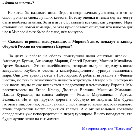
«Финала шести»?
— Не хотел бы называть имен. Играя в непривычных условиях, кто-то не
смог проявить своих лучших качеств. Потому оценки в таком случае могут
быть необъективными. Хотя в игре с Бразилией все сыграли уверенно. Идет
становление новой команды, ребята приобретают опыт, так что плюсов для
нас в Мировой лиге было больше, чем минусов.
—
Сколько игроков, выступавших в Мировой лиге, попадут в заявку
сборной России на чемпионат Европы?
— На днях к работе на сборах приступили наши опытные игроки —
Александр Бутько, Александр Маркин, Сергей Гранкин, Максим Михайлов,
Артем Вольвич… Это те волейболисты, которым мы дали отдохнуть после
завершения клубного сезона и квалификационного турнира чемпионата
мира. Они уже тренируются в Новогорске. А ребята, игравшие в «Финале
шести», получили возможность немного отдохнуть. Пятеро или шестеро из
них после паузы также включатся в подготовку к чемпионату Европы. Мы
рассчитываем на Егора Клюку, Дмитрия Волкова, Максима Жигалова,
Ильяса Куркаева, на наших либеро — Романа Мартынюка и Артема
Зеленкова. Но и для других дорога в сборную не закрыта. Мы будем
готовить, как обычно, расширенный список, ведь во время заключительного
этапа подготовки могут случиться травмы. А с окончательным составом
определимся уже непосредственно перед турниром. В него попадут те, кто
будет лучше готов на тот момент.
Материал портала "Известия"