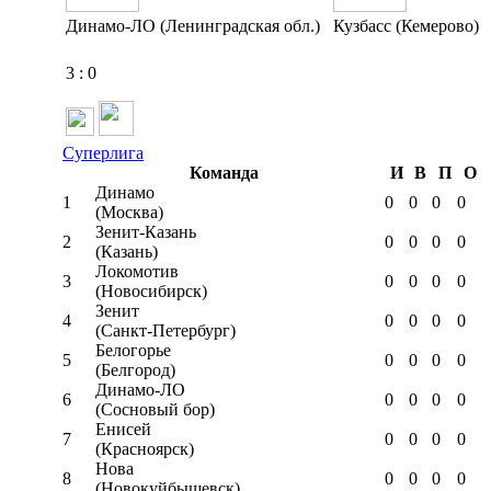
Динамо-ЛО (Ленинградская обл.)
Кузбасс (Кемерово)
3
:
0
Суперлига
Команда
И
В
П
О
Динамо
1
0
0
0
0
(Москва)
Зенит-Казань
2
0
0
0
0
(Казань)
Локомотив
3
0
0
0
0
(Новосибирск)
Зенит
4
0
0
0
0
(Санкт-Петербург)
Белогорье
5
0
0
0
0
(Белгород)
Динамо-ЛО
6
0
0
0
0
(Сосновый бор)
Енисей
7
0
0
0
0
(Красноярск)
Нова
8
0
0
0
0
(Новокуйбышевск)