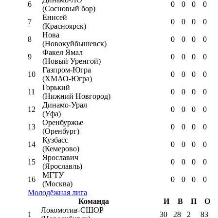
6
0
0
0
0
(Сосновый бор)
Енисей
7
0
0
0
0
(Красноярск)
Нова
8
0
0
0
0
(Новокуйбышевск)
Факел Ямал
9
0
0
0
0
(Новый Уренгой)
Газпром-Югра
10
0
0
0
0
(ХМАО-Югра)
Горький
11
0
0
0
0
(Нижний Новгород)
Динамо-Урал
12
0
0
0
0
(Уфа)
Оренбуржье
13
0
0
0
0
(Оренбург)
Кузбасс
14
0
0
0
0
(Кемерово)
Ярославич
15
0
0
0
0
(Ярославль)
МГТУ
16
0
0
0
0
(Москва)
Молодёжная лига
Команда
И
В
П
О
Локомотив-CШОР
1
30
28
2
83