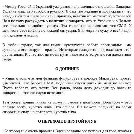
- Между Россией и Украиной уже давно напряженные отношения. Западная
Украина никогда не любила русских. Я был там недавно и могу сказать, что
находиться там было не очень приятно, негатив от местных чувствовался.
Но я не хочу рассуждать о политике и говорить, что на Украине и в Польше
все повально не любят русских. Эта точка зрения навязывается СМИ. У
меня есть свое мнение по каждой ситуации. Я никогда не сужу о всей нации
по отдельным людям.
В любой стране, так или иначе, чувствуется работа пропаганды: «мы
лучшие, а все вокруг – враги». Некоторые находятся под влиянием этой
пропаганды. К счастью, на моем пути чаще всего встречаются адекватные
люди.
О ДОПИНГЕ
- Узнав о том, что моя фамилия фигурирует в докладе Макларена, просто
улыбнулся. Это работа СМИ. Подобные слухи никак на меня не влияют.
Пусть говорят, что хотят. Все равно, когда дело доходит до какой-то
конкретики, все эти слухи исчезают.
Тем более, допинг никак не может помочь в волейболе. Волейбол – это,
прежде всего, чувство мяча. Это основа. Вы можете получить на время
скорость и силу, но потеряете чувство мяча.
О ПЕРЕХОДЕ В ДРУГОЙ КЛУБ
- Белгород мне очень нравится. Здесь созданы все условия для того, чтобы я