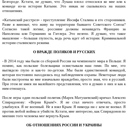
Белгороде. Кстати, не думаю, что Лукаш плохо относился ко мне или к
команде из-за истории Катыни. Это никак не сказывалось на наших
отношениях.
«Катынский расстрел» - преступление Иосифа Сталина и его сторонников.
Разве я виноват, что живу на территории бывшего Советского Союза?
Согласно такой логике, россияне должны ненавидеть Францию за
Наполеона или Германию за Гитлера. Это нелепо. Я думаю, что такое
мышление – большая глупость, ведь речь идет об истории. Криминальной
истории сталинского режима
О ВРАЖДЕ ПОЛЯКОВ И РУССКИХ
- В 2014 году мы были со сборной России на чемпионате мира в Польше. Я
помню, как польские болельщики освистывали наш гимн. По мне, это
выглядело глупо и как-то по-детски. Мы были единственной командой,
которая постоянно находилась под наблюдением охраны. Некоторые люди
были настроены ко мне изначально враждебно, просто зная, что я русский.
При этом не имея ни малейшего представления, что я думаю о них и как к
ним отношусь.
После игры один польский политик (Марек Матушевский) кричал Алексею
Спиридонову: «Верни Крым!». Я не стал ничего отвечать, просто
улыбнулся. Я не военный. Не я взял Крым. Я никогда ни с кем не воевал. Я
против любой войны и убийств. Кстати, мне интересно, как Спиридонов по
мнению того человека мог вернуть Крым.
ОБ ОТНОШЕНИЯХ РОССИИ И УКРАИНЫ