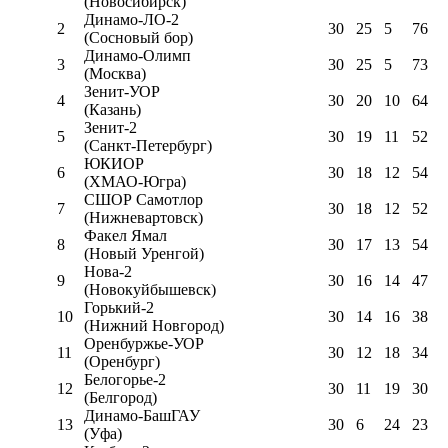
(Новосибирск)
Динамо-ЛО-2
2
30
25
5
76
(Сосновый бор)
Динамо-Олимп
3
30
25
5
73
(Москва)
Зенит-УОР
4
30
20
10
64
(Казань)
Зенит-2
5
30
19
11
52
(Санкт-Петербург)
ЮКИОР
6
30
18
12
54
(ХМАО-Югра)
СШОР Самотлор
7
30
18
12
52
(Нижневартовск)
Факел Ямал
8
30
17
13
54
(Новый Уренгой)
Нова-2
9
30
16
14
47
(Новокуйбышевск)
Горький-2
10
30
14
16
38
(Нижний Новгород)
Оренбуржье-УОР
11
30
12
18
34
(Оренбург)
Белогорье-2
12
30
11
19
30
(Белгород)
Динамо-БашГАУ
13
30
6
24
23
(Уфа)