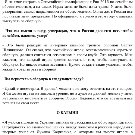
- Я не смог сыграть в Олимпийской квалификации к Рио-2016 по семейным
обстоятельствам, а на самих Играх меня не было из-за травм. У меня были
разорванны связки надколенника на обоих коленях. Опять же, в России все
посчитали меня предателем. Но официально я только в этом году отказался
выступать за сборную.
-
Что вы имели в виду, утверждая, что в России делается все, чтобы
волейбол, наконец, умер?
- Это была реакция на интервью главного тренера сборной Сергея
Шляпникова. Он сказал, что российский игрок, отказывающийся играть за
сборную, должен считаться легионером в своем клубе. Это глупость. Мне
кажется, что каждый игрок должен мечтать о том, чтобы выступать за
сборную. Но никого нельзя заставить. Нужно создать такие условия, чтобы
каждый хотел играть в сборной.
-
Вы вернетесь в сборную в следующем году?
- Давайте посмотрим. В данный момент я не могу ответить на этот вопрос.
Я бы хотел играть на высоком уровне, но в душе на данный момент у меня
нет желания выступать за сборную России. Надеюсь, что со временем все
встанет на свои места.
О КАТЫНИ
- Я учился в школе на Украине, там нам не рассказывали об истории Катыни.
О трудностях во взаимоотношениях между польским и русским народами я
впервые узнал от Лукаша Каджевича, с которым мы вместе играли в