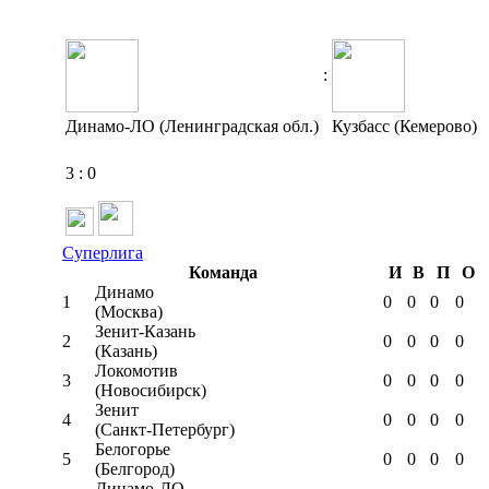
:
Динамо-ЛО (Ленинградская обл.)
Кузбасс (Кемерово)
3
:
0
Суперлига
Команда
И
В
П
О
Динамо
1
0
0
0
0
(Москва)
Зенит-Казань
2
0
0
0
0
(Казань)
Локомотив
3
0
0
0
0
(Новосибирск)
Зенит
4
0
0
0
0
(Санкт-Петербург)
Белогорье
5
0
0
0
0
(Белгород)
Динамо-ЛО