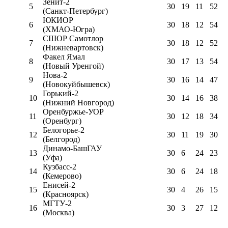
Зенит-2
5
30
19
11
52
(Санкт-Петербург)
ЮКИОР
6
30
18
12
54
(ХМАО-Югра)
СШОР Самотлор
7
30
18
12
52
(Нижневартовск)
Факел Ямал
8
30
17
13
54
(Новый Уренгой)
Нова-2
9
30
16
14
47
(Новокуйбышевск)
Горький-2
10
30
14
16
38
(Нижний Новгород)
Оренбуржье-УОР
11
30
12
18
34
(Оренбург)
Белогорье-2
12
30
11
19
30
(Белгород)
Динамо-БашГАУ
13
30
6
24
23
(Уфа)
Кузбасс-2
14
30
6
24
18
(Кемерово)
Енисей-2
15
30
4
26
15
(Красноярск)
МГТУ-2
16
30
3
27
12
(Москва)