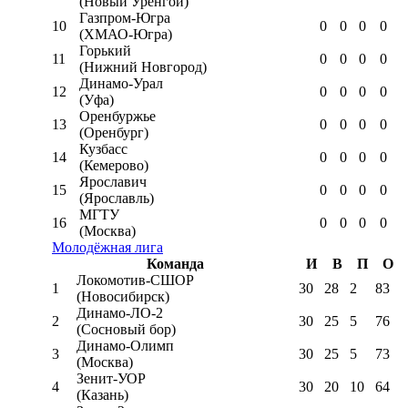
(Новый Уренгой)
Газпром-Югра
10
0
0
0
0
(ХМАО-Югра)
Горький
11
0
0
0
0
(Нижний Новгород)
Динамо-Урал
12
0
0
0
0
(Уфа)
Оренбуржье
13
0
0
0
0
(Оренбург)
Кузбасс
14
0
0
0
0
(Кемерово)
Ярославич
15
0
0
0
0
(Ярославль)
МГТУ
16
0
0
0
0
(Москва)
Молодёжная лига
Команда
И
В
П
О
Локомотив-CШОР
1
30
28
2
83
(Новосибирск)
Динамо-ЛО-2
2
30
25
5
76
(Сосновый бор)
Динамо-Олимп
3
30
25
5
73
(Москва)
Зенит-УОР
4
30
20
10
64
(Казань)