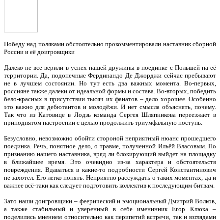
Победу над поляками обстоятельно прокомментировали наставник сборной
России и её доигровщики
Далеко не все верили в успех нашей дружины в поединке с Польшей на её
территории. Да, подопечные Фердинандо Де Джорджи сейчас пребывают
не в лучшем состоянии. Но тут есть два важных момента. Во-первых,
россияне также далеки от идеальной формы и состава. Во-вторых, победить
бело-красных в присутствии тысяч их фанатов – дело хорошее. Особенно
это важно для дебютантов и молодёжи. И нет смысла объяснять, почему.
Так что из Катовице в Лодзь команда Сергея Шляпникова переезжает в
приподнятом настроении с целью продолжить триумфальную поступь.
Безусловно, невозможно обойти стороной неприятный нюанс прошедшего
поединка. Речь, понятное дело, о травме, полученной Ильёй Власовым. По
признанию нашего наставника, вряд ли блокирующий выйдет на площадку
в ближайшее время. Это очевидно из-за характера и обстоятельств
повреждения. Вдаваться в какие-то подробности Сергей Константинович
не захотел. Его легко понять. Неприятно рассуждать о таких моментах, да и
важнее всё-таки как следует подготовить коллектив к последующим битвам.
Зато наши доигровщики – феерический и эмоциональный Дмитрий Волков,
а также стабильный и уверенный в себе именинник Егор Клюка –
поделились мнением относительно как перипетий встречи, так и взглядами