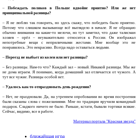
–
Побеждать поляков в Польше вдвойне приятно? Или же нет
принципиальной разницы?
– Я не люблю так говорить, но здесь скажу, что победить было приятно.
Потому что слишком вызывающе всё выглядело в начале. Я не обращаю
обычно внимания на какие-то мелочи, но тут заметил, что даже талисман
хозяев – орёл – неуважительно относится к России. Он изображал
непотребные вещи с неприличными жестами. Мне вообще это не
понравилось. Это некрасиво. Всегда надо оставаться людьми.
–
Переезд не выбьет из колеи или нет разницы?
– Без разницы. Нам-то что? Каждый зал – новый. Никакой разницы. Мы же
не дома играем. Я понимаю, когда домашний зал отличается от чужого. А
тут все чужие. Разницы особой нет.
–
Удалось как-то отпраздновать день рождения?
– Нет, не праздновали. Да, на утреннем опробовании во время построения
были сказаны слова с пожеланиями. Мне по традиции вручили командный
подарок. Сладкого ничего не было. Раньше, кстати, бывали тортики всякие.
Сейчас, видимо, все в работе.
Материал портала "Красная звезда"
ближайшая игра