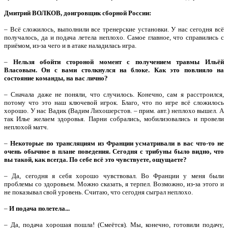
Дмитрий ВОЛКОВ, доигровщик сборной России:
– Всё сложилось, выполнили все тренерские установки. У нас сегодня всё
получалось, да и подача летела неплохо. Самое главное, что справились с
приёмом, из-за чего и в атаке наладилась игра.
–
Нельзя обойти стороной момент с получением травмы Ильёй
Власовым. Он с вами столкнулся на блоке. Как это повлияло на
состояние команды, на вас лично?
– Сначала даже не поняли, что случилось. Конечно, сам я расстроился,
потому что это наш ключевой игрок. Благо, что по игре всё сложилось
хорошо. У нас Вадик (Вадим Лихошерстов. – прим. авт.) неплохо вышел. А
так Илье желаем здоровья. Парни собрались, мобилизовались и провели
неплохой матч.
–
Некоторые по трансляциям из Франции усматривали в вас что-то не
очень обычное в плане поведения. Сегодня с трибуны было видно, что
вы такой, как всегда. По себе всё это чувствуете, ощущаете?
– Да, сегодня я себя хорошо чувствовал. Во Франции у меня были
проблемы со здоровьем. Можно сказать, я терпел. Возможно, из-за этого и
не показывал свой уровень. Считаю, что сегодня сыграл неплохо.
–
И подача полетела...
– Да, подача хорошая пошла! (Смеётся). Мы, конечно, готовили подачу,