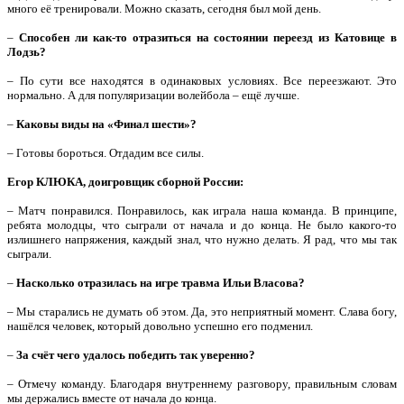
много её тренировали. Можно сказать, сегодня был мой день.
–
Способен ли как-то отразиться на состоянии переезд из Катовице в
Лодзь?
– По сути все находятся в одинаковых условиях. Все переезжают. Это
нормально. А для популяризации волейбола – ещё лучше.
–
Каковы виды на «Финал шести»?
– Готовы бороться. Отдадим все силы.
Егор КЛЮКА, доигровщик сборной России:
– Матч понравился. Понравилось, как играла наша команда. В принципе,
ребята молодцы, что сыграли от начала и до конца. Не было какого-то
излишнего напряжения, каждый знал, что нужно делать. Я рад, что мы так
сыграли.
–
Насколько отразилась на игре травма Ильи Власова?
– Мы старались не думать об этом. Да, это неприятный момент. Слава богу,
нашёлся человек, который довольно успешно его подменил.
–
За счёт чего удалось победить так уверенно?
– Отмечу команду. Благодаря внутреннему разговору, правильным словам
мы держались вместе от начала до конца.