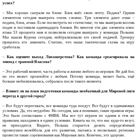
успех?
– Мы хорошо сыграли на блоке. Блок внёс свою лепту. Подача? Одним
элементом сегодня выиграть очень сложно. Три элемента дают очки –
подача, блок, атака. Если посмотреть по статистике, то мы выиграли восемь
подач и поставили одиннадцать блоков. Во многом эти два элемента плюс
атака 53 процента нам и позволили сегодня выиграть у команды Польши.
Мы нашли Курека сегодня, нейтрализовали его своей подачей. Тренеру
пришлось его заменить. Считаю, что наша тактическая схема на игру
сработала.
–
Как оцените выход Лихошерстова? Как команда среагировала на
эпизод с травмой Власова?
– Это рабочий момент, часть работы и жизни любого из игроков. Не дай бог,
но это может произойти с любым. Потому команда, может быть, ещё
больше мобилизовалась, собралась после такого момента.
–
Влияет ли на план подготовки команды необычный для Мировой лиги
переезд в другой город?
– Все будут переезжать, все команды туда поедут. Все будут в одинаковых
условиях. Да, это неудобно. Но сегодня, как я понимаю, такие правила игры.
Это было согласовано с ФИВБ. Мы все тут играем по одним и тем же
правилам, находимся в одних условиях. Кивать на то, что нас куда-то везут,
не приходится. Видите, Польша старается делать определённый
промоушен волейбола для его развития, пытаясь в нескольких регионах
провести такие соревнования как Мировая лига. Конечно, это здорово.