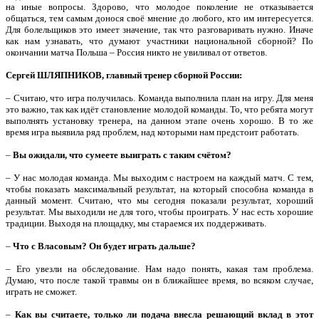
на иные вопросы. Здорово, что молодое поколение не отказывается
общаться, тем самым донося своё мнение до любого, кто им интересуется.
Для болельщиков это имеет значение, так что разговаривать нужно. Иначе
как нам узнавать, что думают участники национальной сборной? По
окончании матча Польша – Россия никто не увиливал от ответов.
Сергей ШЛЯПНИКОВ, главный тренер сборной России:
– Считаю, что игра получилась. Команда выполнила план на игру. Для меня
это важно, так как идёт становление молодой команды. То, что ребята могут
выполнять установку тренера, на данном этапе очень хорошо. В то же
время игра выявила ряд проблем, над которыми нам предстоит работать.
–
Вы ожидали, что сумеете выиграть с таким счётом?
– У нас молодая команда. Мы выходим с настроем на каждый матч. С тем,
чтобы показать максимальный результат, на который способна команда в
данный момент. Считаю, что мы сегодня показали результат, хороший
результат. Мы выходили не для того, чтобы проиграть. У нас есть хорошие
традиции. Выходя на площадку, мы стараемся их поддерживать.
–
Что с Власовым? Он будет играть дальше?
– Его увезли на обследование. Нам надо понять, какая там проблема.
Думаю, что после такой травмы он в ближайшее время, во всяком случае,
играть не сможет.
–
Как вы считаете, только ли подача внесла решающий вклад в этот