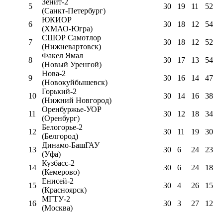
Зенит-2
5
30
19
11
52
(Санкт-Петербург)
ЮКИОР
6
30
18
12
54
(ХМАО-Югра)
СШОР Самотлор
7
30
18
12
52
(Нижневартовск)
Факел Ямал
8
30
17
13
54
(Новый Уренгой)
Нова-2
9
30
16
14
47
(Новокуйбышевск)
Горький-2
10
30
14
16
38
(Нижний Новгород)
Оренбуржье-УОР
11
30
12
18
34
(Оренбург)
Белогорье-2
12
30
11
19
30
(Белгород)
Динамо-БашГАУ
13
30
6
24
23
(Уфа)
Кузбасс-2
14
30
6
24
18
(Кемерово)
Енисей-2
15
30
4
26
15
(Красноярск)
МГТУ-2
16
30
3
27
12
(Москва)