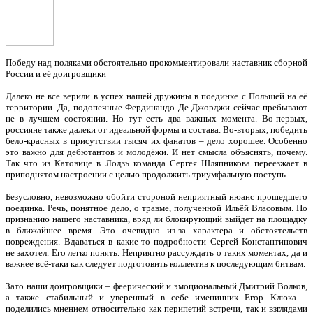
Победу над поляками обстоятельно прокомментировали наставник сборной
России и её доигровщики
Далеко не все верили в успех нашей дружины в поединке с Польшей на её
территории. Да, подопечные Фердинандо Де Джорджи сейчас пребывают
не в лучшем состоянии. Но тут есть два важных момента. Во-первых,
россияне также далеки от идеальной формы и состава. Во-вторых, победить
бело-красных в присутствии тысяч их фанатов – дело хорошее. Особенно
это важно для дебютантов и молодёжи. И нет смысла объяснять, почему.
Так что из Катовице в Лодзь команда Сергея Шляпникова переезжает в
приподнятом настроении с целью продолжить триумфальную поступь.
Безусловно, невозможно обойти стороной неприятный нюанс прошедшего
поединка. Речь, понятное дело, о травме, полученной Ильёй Власовым. По
признанию нашего наставника, вряд ли блокирующий выйдет на площадку
в ближайшее время. Это очевидно из-за характера и обстоятельств
повреждения. Вдаваться в какие-то подробности Сергей Константинович
не захотел. Его легко понять. Неприятно рассуждать о таких моментах, да и
важнее всё-таки как следует подготовить коллектив к последующим битвам.
Зато наши доигровщики – феерический и эмоциональный Дмитрий Волков,
а также стабильный и уверенный в себе именинник Егор Клюка –
поделились мнением относительно как перипетий встречи, так и взглядами