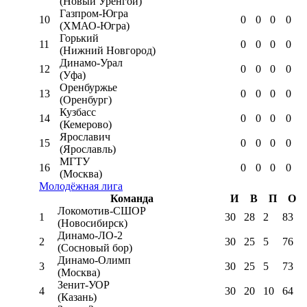
(Новый Уренгой)
Газпром-Югра
10
0
0
0
0
(ХМАО-Югра)
Горький
11
0
0
0
0
(Нижний Новгород)
Динамо-Урал
12
0
0
0
0
(Уфа)
Оренбуржье
13
0
0
0
0
(Оренбург)
Кузбасс
14
0
0
0
0
(Кемерово)
Ярославич
15
0
0
0
0
(Ярославль)
МГТУ
16
0
0
0
0
(Москва)
Молодёжная лига
Команда
И
В
П
О
Локомотив-CШОР
1
30
28
2
83
(Новосибирск)
Динамо-ЛО-2
2
30
25
5
76
(Сосновый бор)
Динамо-Олимп
3
30
25
5
73
(Москва)
Зенит-УОР
4
30
20
10
64
(Казань)