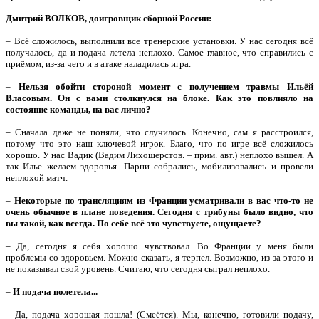
Дмитрий ВОЛКОВ, доигровщик сборной России:
– Всё сложилось, выполнили все тренерские установки. У нас сегодня всё
получалось, да и подача летела неплохо. Самое главное, что справились с
приёмом, из-за чего и в атаке наладилась игра.
–
Нельзя обойти стороной момент с получением травмы Ильёй
Власовым. Он с вами столкнулся на блоке. Как это повлияло на
состояние команды, на вас лично?
– Сначала даже не поняли, что случилось. Конечно, сам я расстроился,
потому что это наш ключевой игрок. Благо, что по игре всё сложилось
хорошо. У нас Вадик (Вадим Лихошерстов. – прим. авт.) неплохо вышел. А
так Илье желаем здоровья. Парни собрались, мобилизовались и провели
неплохой матч.
–
Некоторые по трансляциям из Франции усматривали в вас что-то не
очень обычное в плане поведения. Сегодня с трибуны было видно, что
вы такой, как всегда. По себе всё это чувствуете, ощущаете?
– Да, сегодня я себя хорошо чувствовал. Во Франции у меня были
проблемы со здоровьем. Можно сказать, я терпел. Возможно, из-за этого и
не показывал свой уровень. Считаю, что сегодня сыграл неплохо.
–
И подача полетела...
– Да, подача хорошая пошла! (Смеётся). Мы, конечно, готовили подачу,