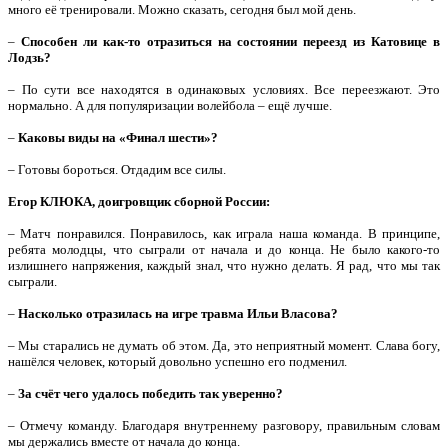
много её тренировали. Можно сказать, сегодня был мой день.
–
Способен ли как-то отразиться на состоянии переезд из Катовице в
Лодзь?
– По сути все находятся в одинаковых условиях. Все переезжают. Это
нормально. А для популяризации волейбола – ещё лучше.
–
Каковы виды на «Финал шести»?
– Готовы бороться. Отдадим все силы.
Егор КЛЮКА, доигровщик сборной России:
– Матч понравился. Понравилось, как играла наша команда. В принципе,
ребята молодцы, что сыграли от начала и до конца. Не было какого-то
излишнего напряжения, каждый знал, что нужно делать. Я рад, что мы так
сыграли.
–
Насколько отразилась на игре травма Ильи Власова?
– Мы старались не думать об этом. Да, это неприятный момент. Слава богу,
нашёлся человек, который довольно успешно его подменил.
–
За счёт чего удалось победить так уверенно?
– Отмечу команду. Благодаря внутреннему разговору, правильным словам
мы держались вместе от начала до конца.