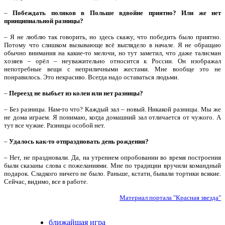
–
Побеждать поляков в Польше вдвойне приятно? Или же нет
принципиальной разницы?
– Я не люблю так говорить, но здесь скажу, что победить было приятно.
Потому что слишком вызывающе всё выглядело в начале. Я не обращаю
обычно внимания на какие-то мелочи, но тут заметил, что даже талисман
хозяев – орёл – неуважительно относится к России. Он изображал
непотребные вещи с неприличными жестами. Мне вообще это не
понравилось. Это некрасиво. Всегда надо оставаться людьми.
–
Переезд не выбьет из колеи или нет разницы?
– Без разницы. Нам-то что? Каждый зал – новый. Никакой разницы. Мы же
не дома играем. Я понимаю, когда домашний зал отличается от чужого. А
тут все чужие. Разницы особой нет.
–
Удалось как-то отпраздновать день рождения?
– Нет, не праздновали. Да, на утреннем опробовании во время построения
были сказаны слова с пожеланиями. Мне по традиции вручили командный
подарок. Сладкого ничего не было. Раньше, кстати, бывали тортики всякие.
Сейчас, видимо, все в работе.
Материал портала "Красная звезда"
ближайшая игра