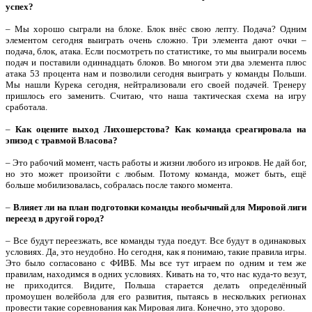
успех?
– Мы хорошо сыграли на блоке. Блок внёс свою лепту. Подача? Одним
элементом сегодня выиграть очень сложно. Три элемента дают очки –
подача, блок, атака. Если посмотреть по статистике, то мы выиграли восемь
подач и поставили одиннадцать блоков. Во многом эти два элемента плюс
атака 53 процента нам и позволили сегодня выиграть у команды Польши.
Мы нашли Курека сегодня, нейтрализовали его своей подачей. Тренеру
пришлось его заменить. Считаю, что наша тактическая схема на игру
сработала.
–
Как оцените выход Лихошерстова? Как команда среагировала на
эпизод с травмой Власова?
– Это рабочий момент, часть работы и жизни любого из игроков. Не дай бог,
но это может произойти с любым. Потому команда, может быть, ещё
больше мобилизовалась, собралась после такого момента.
–
Влияет ли на план подготовки команды необычный для Мировой лиги
переезд в другой город?
– Все будут переезжать, все команды туда поедут. Все будут в одинаковых
условиях. Да, это неудобно. Но сегодня, как я понимаю, такие правила игры.
Это было согласовано с ФИВБ. Мы все тут играем по одним и тем же
правилам, находимся в одних условиях. Кивать на то, что нас куда-то везут,
не приходится. Видите, Польша старается делать определённый
промоушен волейбола для его развития, пытаясь в нескольких регионах
провести такие соревнования как Мировая лига. Конечно, это здорово.