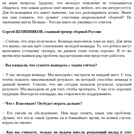
на иные вопросы. Здорово, что молодое поколение не отказывается
общаться, тем самым донося своё мнение до любого, кто им интересуется.
Для болельщиков это имеет значение, так что разговаривать нужно. Иначе
как нам узнавать, что думают участники национальной сборной? По
окончании матча Польша – Россия никто не увиливал от ответов.
Сергей ШЛЯПНИКОВ, главный тренер сборной России:
– Считаю, что игра получилась. Команда выполнила план на игру. Для меня
это важно, так как идёт становление молодой команды. То, что ребята могут
выполнять установку тренера, на данном этапе очень хорошо. В то же
время игра выявила ряд проблем, над которыми нам предстоит работать.
–
Вы ожидали, что сумеете выиграть с таким счётом?
– У нас молодая команда. Мы выходим с настроем на каждый матч. С тем,
чтобы показать максимальный результат, на который способна команда в
данный момент. Считаю, что мы сегодня показали результат, хороший
результат. Мы выходили не для того, чтобы проиграть. У нас есть хорошие
традиции. Выходя на площадку, мы стараемся их поддерживать.
–
Что с Власовым? Он будет играть дальше?
– Его увезли на обследование. Нам надо понять, какая там проблема.
Думаю, что после такой травмы он в ближайшее время, во всяком случае,
играть не сможет.
–
Как вы считаете, только ли подача внесла решающий вклад в этот