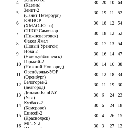
4
30
20
10
64
(Казань)
Зенит-2
5
30
19
11
52
(Санкт-Петербург)
ЮКИОР
6
30
18
12
54
(ХМАО-Югра)
СШОР Самотлор
7
30
18
12
52
(Нижневартовск)
Факел Ямал
8
30
17
13
54
(Новый Уренгой)
Нова-2
9
30
16
14
47
(Новокуйбышевск)
Горький-2
10
30
14
16
38
(Нижний Новгород)
Оренбуржье-УОР
11
30
12
18
34
(Оренбург)
Белогорье-2
12
30
11
19
30
(Белгород)
Динамо-БашГАУ
13
30
6
24
23
(Уфа)
Кузбасс-2
14
30
6
24
18
(Кемерово)
Енисей-2
15
30
4
26
15
(Красноярск)
МГТУ-2
16
30
3
27
12