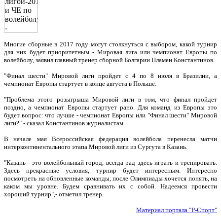
Многие сборные в 2017 году могут столкнуться с выбором, какой турнир
для них будет приоритетным - Мировая лига или чемпионат Европы по
волейболу, заявил главный тренер сборной Болгарии Пламен Константинов.
"Финал шести" Мировой лиги пройдет с 4 по 8 июля в Бразилии, а
чемпионат Европы стартует в конце августа в Польше.
"Проблема этого розыгрыша Мировой лиги в том, что финал пройдет
поздно, а чемпионат Европы стартует рано. Для команд из Европы это
будет вопрос: что лучше - чемпионат Европы или "Финал шести" Мировой
лиги?" - сказал Константинов журналистам.
В начале мая Всероссийская федерация волейбола перенесла матчи
интерконтинентального этапа Мировой лиги из Сургута в Казань.
"Казань - это волейбольный город, всегда рад здесь играть и тренировать.
Здесь прекрасные условия, турнир будет интересным. Интересно
посмотреть на обновленные команды, после Олимпиады хочется понять, на
каком мы уровне. Будем сравнивать их с собой. Надеемся провести
хороший турнир",- отметил тренер.
Материал портала "Р-Спорт"