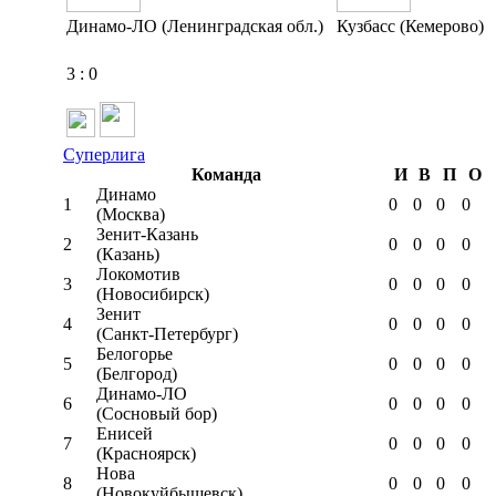
Динамо-ЛО (Ленинградская обл.)
Кузбасс (Кемерово)
3
:
0
Суперлига
Команда
И
В
П
О
Динамо
1
0
0
0
0
(Москва)
Зенит-Казань
2
0
0
0
0
(Казань)
Локомотив
3
0
0
0
0
(Новосибирск)
Зенит
4
0
0
0
0
(Санкт-Петербург)
Белогорье
5
0
0
0
0
(Белгород)
Динамо-ЛО
6
0
0
0
0
(Сосновый бор)
Енисей
7
0
0
0
0
(Красноярск)
Нова
8
0
0
0
0
(Новокуйбышевск)