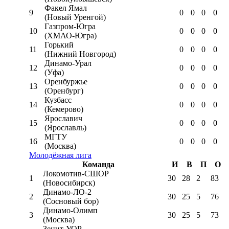
Факел Ямал
9
0
0
0
0
(Новый Уренгой)
Газпром-Югра
10
0
0
0
0
(ХМАО-Югра)
Горький
11
0
0
0
0
(Нижний Новгород)
Динамо-Урал
12
0
0
0
0
(Уфа)
Оренбуржье
13
0
0
0
0
(Оренбург)
Кузбасс
14
0
0
0
0
(Кемерово)
Ярославич
15
0
0
0
0
(Ярославль)
МГТУ
16
0
0
0
0
(Москва)
Молодёжная лига
Команда
И
В
П
О
Локомотив-CШОР
1
30
28
2
83
(Новосибирск)
Динамо-ЛО-2
2
30
25
5
76
(Сосновый бор)
Динамо-Олимп
3
30
25
5
73
(Москва)
Зенит-УОР