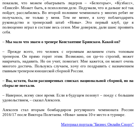
показали, что можем обыгрывать лидеров – «Белогорье», «Кузбасс»,
«Енисей». Может быть, в психологии дело. Подумали, что и дальше всё так
пойдет, расслабились. Во второй половине чемпионата у многих ребят не
получалось, не только у меня. Тем не менее, я хочу поблагодарить
руководство и тренерский штаб «Новы». Это первый клуб, где я
полноценно играл в составе весь сезон. Мне доверяли, дали шанс проявить
себя.
–
Мы мало что знаем о тренере Константине Брянском. Какой он?
– Прежде всего, это человек с огромным желанием стать топовым
тренером. Он прямо горит этим. Возможно, он где-то строгий, может
накричать, надавить. Но он учит, помогает. Мне кажется, он может очень
многого достичь. Пользуясь случаем, хочу его поздравить с назначением
главным тренером юношеской сборной России.
–
Вы, кстати, были расширенных списках национальной сборной, но на
сборы не поехали.
– Наверное, всему свое время. Если в будущем позовут – поеду с большим
удовольствием, – сказал Алексеев.
Алексеев стал вторым бомбардиром регулярного чемпионата России
2016/17 после Виктора Полетаева. «Нова» заняла 10-е место в турнире.
Материал портала "Бизнес Онлайн Спорт"