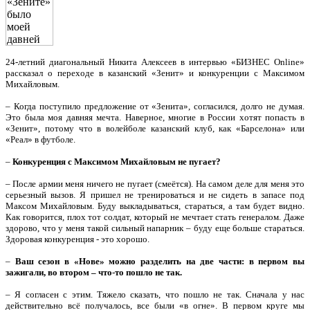
24-летний диагональный Никита Алексеев в интервью «БИЗНЕС Online»
рассказал о переходе в казанский «Зенит» и конкуренции с Максимом
Михайловым.
– Когда поступило предложение от «Зенита», согласился, долго не думая.
Это была моя давняя мечта. Наверное, многие в России хотят попасть в
«Зенит», потому что в волейболе казанский клуб, как «Барселона» или
«Реал» в футболе.
–
Конкуренция с Максимом Михайловым не пугает?
– После армии меня ничего не пугает (смеётся). На самом деле для меня это
серьезный вызов. Я пришел не тренироваться и не сидеть в запасе под
Максом Михайловым. Буду выкладываться, стараться, а там будет видно.
Как говорится, плох тот солдат, который не мечтает стать генералом. Даже
здорово, что у меня такой сильный напарник – буду еще больше стараться.
Здоровая конкуренция - это хорошо.
–
Ваш сезон в «Нове» можно разделить на две части: в первом вы
зажигали, во втором – что-то пошло не так.
– Я согласен с этим. Тяжело сказать, что пошло не так. Сначала у нас
действительно всё получалось, все были «в огне». В первом круге мы