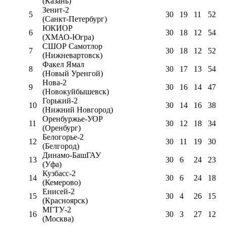
(Казань)
Зенит-2
5
30
19
11
52
(Санкт-Петербург)
ЮКИОР
6
30
18
12
54
(ХМАО-Югра)
СШОР Самотлор
7
30
18
12
52
(Нижневартовск)
Факел Ямал
8
30
17
13
54
(Новый Уренгой)
Нова-2
9
30
16
14
47
(Новокуйбышевск)
Горький-2
10
30
14
16
38
(Нижний Новгород)
Оренбуржье-УОР
11
30
12
18
34
(Оренбург)
Белогорье-2
12
30
11
19
30
(Белгород)
Динамо-БашГАУ
13
30
6
24
23
(Уфа)
Кузбасс-2
14
30
6
24
18
(Кемерово)
Енисей-2
15
30
4
26
15
(Красноярск)
МГТУ-2
16
30
3
27
12
(Москва)