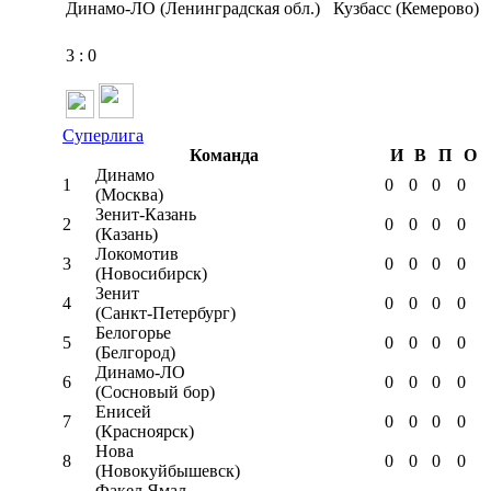
Динамо-ЛО (Ленинградская обл.)
Кузбасс (Кемерово)
3
:
0
Суперлига
Команда
И
В
П
О
Динамо
1
0
0
0
0
(Москва)
Зенит-Казань
2
0
0
0
0
(Казань)
Локомотив
3
0
0
0
0
(Новосибирск)
Зенит
4
0
0
0
0
(Санкт-Петербург)
Белогорье
5
0
0
0
0
(Белгород)
Динамо-ЛО
6
0
0
0
0
(Сосновый бор)
Енисей
7
0
0
0
0
(Красноярск)
Нова
8
0
0
0
0
(Новокуйбышевск)
Факел Ямал