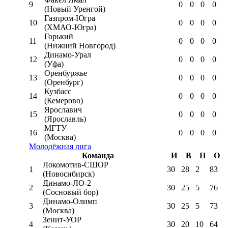
9
0
0
0
0
(Новый Уренгой)
Газпром-Югра
10
0
0
0
0
(ХМАО-Югра)
Горький
11
0
0
0
0
(Нижний Новгород)
Динамо-Урал
12
0
0
0
0
(Уфа)
Оренбуржье
13
0
0
0
0
(Оренбург)
Кузбасс
14
0
0
0
0
(Кемерово)
Ярославич
15
0
0
0
0
(Ярославль)
МГТУ
16
0
0
0
0
(Москва)
Молодёжная лига
Команда
И
В
П
О
Локомотив-CШОР
1
30
28
2
83
(Новосибирск)
Динамо-ЛО-2
2
30
25
5
76
(Сосновый бор)
Динамо-Олимп
3
30
25
5
73
(Москва)
Зенит-УОР
4
30
20
10
64