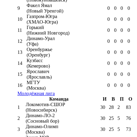
Факел Ямал
9
0
0
0
0
(Новый Уренгой)
Газпром-Югра
10
0
0
0
0
(ХМАО-Югра)
Горький
11
0
0
0
0
(Нижний Новгород)
Динамо-Урал
12
0
0
0
0
(Уфа)
Оренбуржье
13
0
0
0
0
(Оренбург)
Кузбасс
14
0
0
0
0
(Кемерово)
Ярославич
15
0
0
0
0
(Ярославль)
МГТУ
16
0
0
0
0
(Москва)
Молодёжная лига
Команда
И
В
П
О
Локомотив-CШОР
1
30
28
2
83
(Новосибирск)
Динамо-ЛО-2
2
30
25
5
76
(Сосновый бор)
Динамо-Олимп
3
30
25
5
73
(Москва)