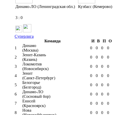
Динамо-ЛО (Ленинградская обл.)
Кузбасс (Кемерово)
3
:
0
Суперлига
Команда
И
В
П
О
Динамо
1
0
0
0
0
(Москва)
Зенит-Казань
2
0
0
0
0
(Казань)
Локомотив
3
0
0
0
0
(Новосибирск)
Зенит
4
0
0
0
0
(Санкт-Петербург)
Белогорье
5
0
0
0
0
(Белгород)
Динамо-ЛО
6
0
0
0
0
(Сосновый бор)
Енисей
7
0
0
0
0
(Красноярск)
Нова
8
0
0
0
0
(Новокуйбышевск)