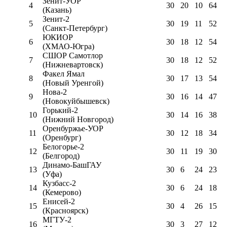
Зенит-УОР
4
30
20
10
64
(Казань)
Зенит-2
5
30
19
11
52
(Санкт-Петербург)
ЮКИОР
6
30
18
12
54
(ХМАО-Югра)
СШОР Самотлор
7
30
18
12
52
(Нижневартовск)
Факел Ямал
8
30
17
13
54
(Новый Уренгой)
Нова-2
9
30
16
14
47
(Новокуйбышевск)
Горький-2
10
30
14
16
38
(Нижний Новгород)
Оренбуржье-УОР
11
30
12
18
34
(Оренбург)
Белогорье-2
12
30
11
19
30
(Белгород)
Динамо-БашГАУ
13
30
6
24
23
(Уфа)
Кузбасс-2
14
30
6
24
18
(Кемерово)
Енисей-2
15
30
4
26
15
(Красноярск)
МГТУ-2
16
30
3
27
12