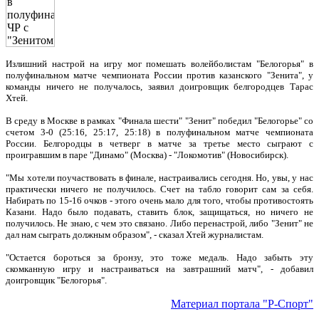
Излишний настрой на игру мог помешать волейболистам "Белогорья" в
полуфинальном матче чемпионата России против казанского "Зенита", у
команды ничего не получалось, заявил доигровщик белгородцев Тарас
Хтей.
В среду в Москве в рамках "Финала шести" "Зенит" победил "Белогорье" со
счетом 3-0 (25:16, 25:17, 25:18) в полуфинальном матче чемпионата
России. Белгородцы в четверг в матче за третье место сыграют с
проигравшим в паре "Динамо" (Москва) - "Локомотив" (Новосибирск).
"Мы хотели поучаствовать в финале, настраивались сегодня. Но, увы, у нас
практически ничего не получилось. Счет на табло говорит сам за себя.
Набирать по 15-16 очков - этого очень мало для того, чтобы противостоять
Казани. Надо было подавать, ставить блок, защищаться, но ничего не
получилось. Не знаю, с чем это связано. Либо перенастрой, либо "Зенит" не
дал нам сыграть должным образом", - сказал Хтей журналистам.
"Остается бороться за бронзу, это тоже медаль. Надо забыть эту
скомканную игру и настраиваться на завтрашний матч", - добавил
доигровщик "Белогорья".
Материал портала "Р-Спорт"