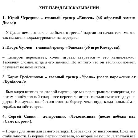
ХИТ-ПАРАД ВЫСКАЗЫВАНИЙ
1. Юрий Чередник – главный тренер «Енисея» (об обратной замене
Диаса):
– У Диаса немного волнение было, в третьей партии он начал, если можно
так сказать, «подхалтуривать» на передаче.
2. Игорь Чутчев – главный тренер «Факела» (об игре Кимерова):
– Кимеров переживает, хочет играть, старается – это немаловажно.
Табличку сломал, когда я его заменил. Но от того что он таблички ломает,
результат не поменяется.
3. Борис Гребенников – главный тренер «Урала» (после поражения от
«Кузбасса»):
– Был виден всплеск во второй партии, где мы переигрывали соперника, но
потом пошёл полный спад – все перестали играть и стали смотреть друг на
друга. Но, лучше ошибаться стоя на берегу, чем тогда, когда поплывём и
корабль начнёт тонуть.
4. Сергей Савин – доигровщик «Локомотива» (после победы над
«Самотлором»):
– Подача для меня для самого загадка. Всё зависит от настроения. Пока нет
стабильности. В первой партии полетела, во второй не пошло, в третьей всё