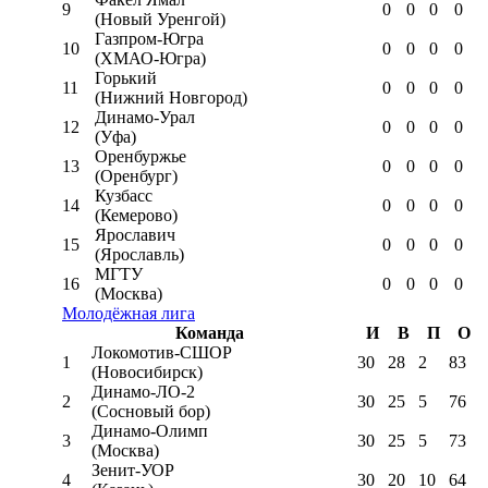
9
0
0
0
0
(Новый Уренгой)
Газпром-Югра
10
0
0
0
0
(ХМАО-Югра)
Горький
11
0
0
0
0
(Нижний Новгород)
Динамо-Урал
12
0
0
0
0
(Уфа)
Оренбуржье
13
0
0
0
0
(Оренбург)
Кузбасс
14
0
0
0
0
(Кемерово)
Ярославич
15
0
0
0
0
(Ярославль)
МГТУ
16
0
0
0
0
(Москва)
Молодёжная лига
Команда
И
В
П
О
Локомотив-CШОР
1
30
28
2
83
(Новосибирск)
Динамо-ЛО-2
2
30
25
5
76
(Сосновый бор)
Динамо-Олимп
3
30
25
5
73
(Москва)
Зенит-УОР
4
30
20
10
64