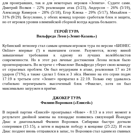
для проигравших, так и для некоторых игроков «Зенита». Судите сами.
Дмитрий Волков – 22% реализации атак (5/23), Андерсон – 26% (5/19),
Александр Кимеров – 28% (5/18), Егор Клюка – 29% (5/17), Михайлов –
31% (9/29). Безусловно, у обеих команд хорошо сработали блок и защита,
но от игроков уровня олимпийской сборной всегда ждешь большего.
ГЕРОЙ ТУРА
Вильфредо Леон («Зенит-Казань»)
Кубинский легионер стал самым ценным игроком тура по версии «БИЗНЕС
Online» впервые (!) в нынешнем сезоне. Разумеется, всему виной
завышенные требования к одному из лучших волейболистов
современности. Но в этот раз личные достижения Леона нельзя было
проигнорировать. Во встрече с «Факелом» Вильфредо уберег свою команду
от серьезных проблем. Он был неудержим в атаке, реализовав 17 из 24
ударов (71%), а также сделал 1 блок и 3 эйса. Именно на его серии подач
17:19 в третьем сете «Зенит» превратил в 22:19. Только ему удавалось
стабильно переигрывать высоченный блок «Факела», хотя он был
максимально загружен в приёме.
ДЖОКЕР ТУРА
Филипп Воронков («Енисей»)
В первой партии «Енисей» проигрывал «Нове» - 8:13 и в этот момент в
результате двойной замены на площадке появились связующий Йоандри
Диас и диагональный Филипп Воронков. Сибиряки быстро догнали
соперников (15:15), а затем и вырвали победу в концовке (25:22). И если
Диас позднее вновь отправился в запас, то Воронков стал одним из главных