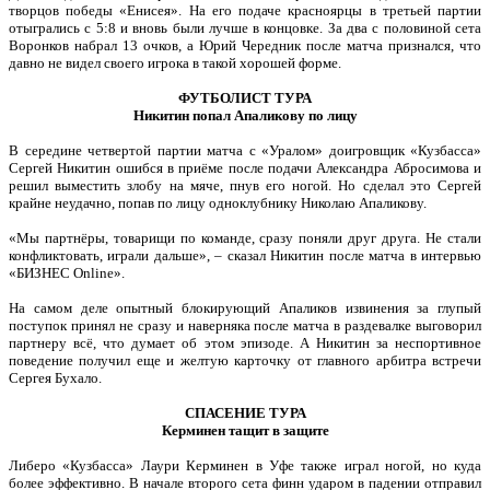
творцов победы «Енисея». На его подаче красноярцы в третьей партии
отыгрались с 5:8 и вновь были лучше в концовке. За два с половиной сета
Воронков набрал 13 очков, а Юрий Чередник после матча признался, что
давно не видел своего игрока в такой хорошей форме.
ФУТБОЛИСТ ТУРА
Никитин попал Апаликову по лицу
В середине четвертой партии матча с «Уралом» доигровщик «Кузбасса»
Сергей Никитин ошибся в приёме после подачи Александра Абросимова и
решил выместить злобу на мяче, пнув его ногой. Но сделал это Сергей
крайне неудачно, попав по лицу одноклубнику Николаю Апаликову.
«Мы партнёры, товарищи по команде, сразу поняли друг друга. Не стали
конфликтовать, играли дальше», – сказал Никитин после матча в интервью
«БИЗНЕС Online».
На самом деле опытный блокирующий Апаликов извинения за глупый
поступок принял не сразу и наверняка после матча в раздевалке выговорил
партнеру всё, что думает об этом эпизоде. А Никитин за неспортивное
поведение получил еще и желтую карточку от главного арбитра встречи
Сергея Бухало.
СПАСЕНИЕ ТУРА
Керминен тащит в защите
Либеро «Кузбасса» Лаури Керминен в Уфе также играл ногой, но куда
более эффективно. В начале второго сета финн ударом в падении отправил