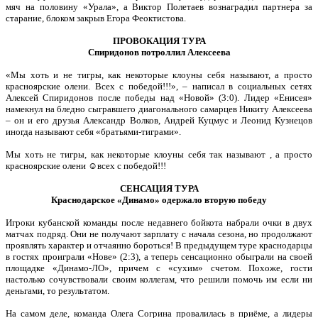
мяч на половину «Урала», а Виктор Полетаев вознаградил партнера за
старание, блоком закрыв Егора Феоктистова.
ПРОВОКАЦИЯ ТУРА
Спиридонов потроллил Алексеева
«Мы хоть и не тигры, как некоторые клоуны себя называют, а просто
красноярские олени. Всех с победой!!!», – написал в социальных сетях
Алексей Спиридонов после победы над «Новой» (3:0). Лидер «Енисея»
намекнул на бледно сыгравшего диагонального самарцев Никиту Алексеева
– он и его друзья Александр Волков, Андрей Куцмус и Леонид Кузнецов
иногда называют себя «братьями-тиграми».
Мы хоть не тигры, как некоторые клоуны себя так называют , а просто
красноярские олени ☺всех с победой!!!
СЕНСАЦИЯ ТУРА
Краснодарское «Динамо» одержало вторую победу
Игроки кубанской команды после недавнего бойкота набрали очки в двух
матчах подряд. Они не получают зарплату с начала сезона, но продолжают
проявлять характер и отчаянно бороться! В предыдущем туре краснодарцы
в гостях проиграли «Нове» (2:3), а теперь сенсационно обыграли на своей
площадке «Динамо-ЛО», причем с «сухим» счетом. Похоже, гости
настолько сочувствовали своим коллегам, что решили помочь им если ни
деньгами, то результатом.
На самом деле, команда Олега Согрина провалилась в приёме, а лидеры