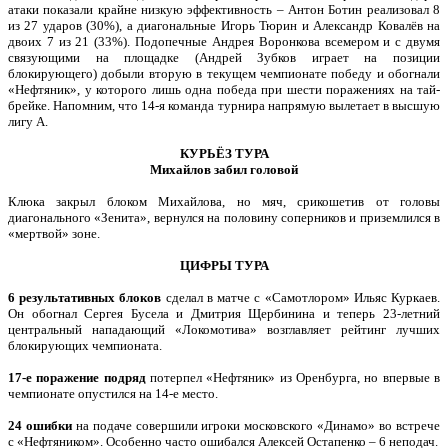
атаки показали крайне низкую эффективность – Антон Ботин реализовал 8
из 27 ударов (30%), а диагональные Игорь Тюрин и Александр Ковалёв на
двоих 7 из 21 (33%). Подопечные Андрея Воронкова всемером и с двумя
связующими на площадке (Андрей Зубков играет на позиции
блокирующего) добыли вторую в текущем чемпионате победу и обогнали
«Нефтяник», у которого лишь одна победа при шести поражениях на тай-
брейке. Напомним, что 14-я команда турнира напрямую вылетает в высшую
лигу А.
КУРЬЁЗ ТУРА
Михайлов забил головой
Клюка закрыл блоком Михайлова, но мяч, срикошетив от головы
диагонального «Зенита», вернулся на половину соперников и приземлился в
«мертвой» зоне.
ЦИФРЫ ТУРА
6 результативных блоков
сделал в матче с «Самотлором» Ильяс Куркаев.
Он обогнал Сергея Бусела и Дмитрия Щербинина и теперь 23-летний
центральный нападающий «Локомотива» возглавляет рейтинг лучших
блокирующих чемпионата.
17-е поражение подряд
потерпел «Нефтяник» из Оренбурга, но впервые в
чемпионате опустился на 14-е место.
24 ошибки
на подаче совершили игроки московского «Динамо» во встрече
с «Нефтяником». Особенно часто ошибался Алексей Остапенко – 6 неподач.