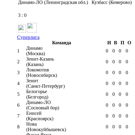
Динамо-ЛО (Ленинградская обл.)
Кузбасс (Кемерово)
3
:
0
Суперлига
Команда
И
В
П
О
Динамо
1
0
0
0
0
(Москва)
Зенит-Казань
2
0
0
0
0
(Казань)
Локомотив
3
0
0
0
0
(Новосибирск)
Зенит
4
0
0
0
0
(Санкт-Петербург)
Белогорье
5
0
0
0
0
(Белгород)
Динамо-ЛО
6
0
0
0
0
(Сосновый бор)
Енисей
7
0
0
0
0
(Красноярск)
Нова
8
0
0
0
0
(Новокуйбышевск)
Факел Ямал