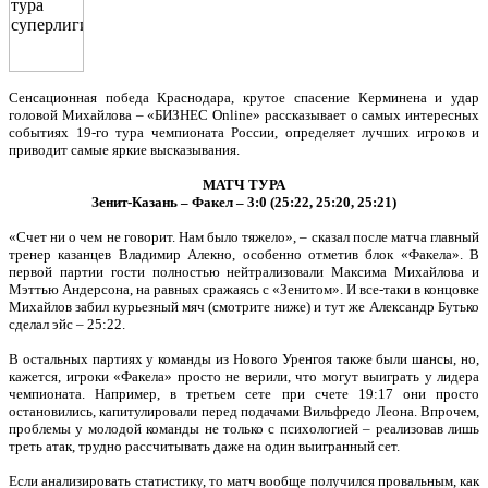
Сенсационная победа Краснодара, крутое спасение Керминена и удар
головой Михайлова – «БИЗНЕС Online» рассказывает о самых интересных
событиях 19-го тура чемпионата России, определяет лучших игроков и
приводит самые яркие высказывания.
МАТЧ ТУРА
Зенит-Казань – Факел – 3:0 (25:22, 25:20, 25:21)
«Счет ни о чем не говорит. Нам было тяжело», – сказал после матча главный
тренер казанцев Владимир Алекно, особенно отметив блок «Факела». В
первой партии гости полностью нейтрализовали Максима Михайлова и
Мэттью Андерсона, на равных сражаясь с «Зенитом». И все-таки в концовке
Михайлов забил курьезный мяч (смотрите ниже) и тут же Александр Бутько
сделал эйс – 25:22.
В остальных партиях у команды из Нового Уренгоя также были шансы, но,
кажется, игроки «Факела» просто не верили, что могут выиграть у лидера
чемпионата. Например, в третьем сете при счете 19:17 они просто
остановились, капитулировали перед подачами Вильфредо Леона. Впрочем,
проблемы у молодой команды не только с психологией – реализовав лишь
треть атак, трудно рассчитывать даже на один выигранный сет.
Если анализировать статистику, то матч вообще получился провальным, как