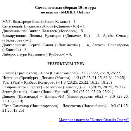
Символическая сборная 19-го тура
по версии «БИЗНЕС Online»
MVP: Вильфредо Леон («Зенит-Казань») – 1.
Связующий: Владислав Жлоба («Динамо» Кр) – 1.
Диагональный: Виктор Полетаев («Кузбасс») – 5.
Блокирующие: Леонид Кузнецов («Динамо» Кр) – 2, Артём Смоляр
(«Белогорье») – 1.
Доигровщики: Сергей Савин («Локомотив») – 4, Алексей Спиридонов
(«Енисей») – 3.
Либеро: Лаури Керминен («Кузбасс») – 4.
РЕЗУЛЬТАТЫ ТУРА
Енисей (Красноярск) – Нова (Самарская обл.) – 3:0 (25:22, 25:19, 25:22)
Нефтяник (Оренбург) – Динамо (Москва) – 1:3 (17:25, 21:25, 33:31, 20:25)
Урал (Уфа) – Кузбасс (Кемерово) – 1:3 (23:25, 25:22, 16:25, 18:25)
Газпром-Югра (Сургут) – Белогорье (Белгород) – 0:3 (20:25, 20:25, 25:27)
Зенит (Казань) – Факел (Новый Уренгой) – 3:0 (25:22, 25:20, 25:21)
Динамо (Краснодар) – Динамо-ЛО (Ленинградская обл.) – 3:0 (28:26,
25:18,25:19)
Югра-Самотлор (Нижневартовск) – Локомотив (Новосибирск) – 0:3 (21:25,
21:25, 13:25)
Материал портала "Бизнес Онлайн Спорт"