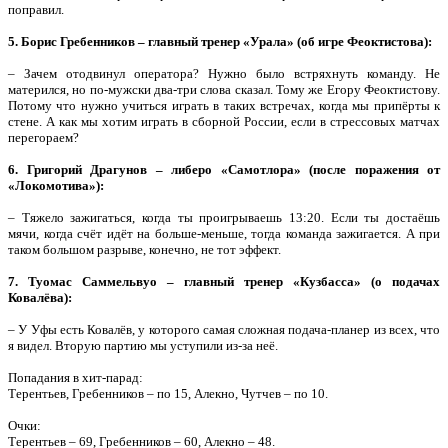
поправил.
5. Борис Гребенников – главный тренер «Урала» (об игре Феоктистова):
– Зачем отодвинул оператора? Нужно было встряхнуть команду. Не
матерился, но по-мужски два-три слова сказал. Тому же Егору Феоктистову.
Потому что нужно учиться играть в таких встречах, когда мы припёрты к
стене. А как мы хотим играть в сборной России, если в стрессовых матчах
перегораем?
6. Григорий Драгунов – либеро «Самотлора» (после поражения от
«Локомотива»):
– Тяжело зажигаться, когда ты проигрываешь 13:20. Если ты достаёшь
мячи, когда счёт идёт на больше-меньше, тогда команда зажигается. А при
таком большом разрыве, конечно, не тот эффект.
7. Туомас Саммельвуо – главный тренер «Кузбасса» (о подачах
Ковалёва):
– У Уфы есть Ковалёв, у которого самая сложная подача-планер из всех, что
я видел. Вторую партию мы уступили из-за неё.
Попадания в хит-парад:
Терентьев, Гребенников – по 15, Алекно, Чутчев – по 10.
Очки:
Терентьев – 69, Гребенников – 60, Алекно – 48.