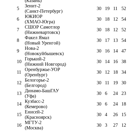
(Казань)
Зенит-2
5
30
19
11
52
(Санкт-Петербург)
ЮКИОР
6
30
18
12
54
(ХМАО-Югра)
СШОР Самотлор
7
30
18
12
52
(Нижневартовск)
Факел Ямал
8
30
17
13
54
(Новый Уренгой)
Нова-2
9
30
16
14
47
(Новокуйбышевск)
Горький-2
10
30
14
16
38
(Нижний Новгород)
Оренбуржье-УОР
11
30
12
18
34
(Оренбург)
Белогорье-2
12
30
11
19
30
(Белгород)
Динамо-БашГАУ
13
30
6
24
23
(Уфа)
Кузбасс-2
14
30
6
24
18
(Кемерово)
Енисей-2
15
30
4
26
15
(Красноярск)
МГТУ-2
16
30
3
27
12
(Москва)