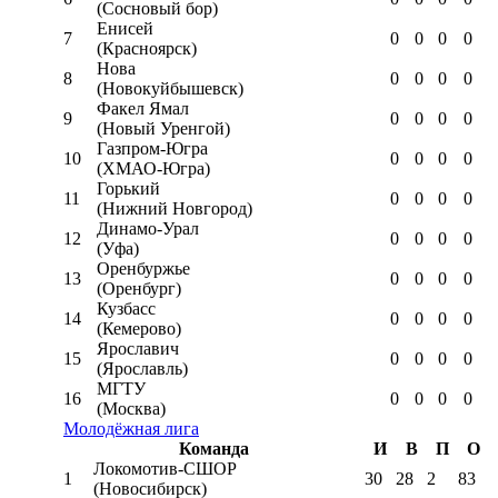
(Сосновый бор)
Енисей
7
0
0
0
0
(Красноярск)
Нова
8
0
0
0
0
(Новокуйбышевск)
Факел Ямал
9
0
0
0
0
(Новый Уренгой)
Газпром-Югра
10
0
0
0
0
(ХМАО-Югра)
Горький
11
0
0
0
0
(Нижний Новгород)
Динамо-Урал
12
0
0
0
0
(Уфа)
Оренбуржье
13
0
0
0
0
(Оренбург)
Кузбасс
14
0
0
0
0
(Кемерово)
Ярославич
15
0
0
0
0
(Ярославль)
МГТУ
16
0
0
0
0
(Москва)
Молодёжная лига
Команда
И
В
П
О
Локомотив-CШОР
1
30
28
2
83
(Новосибирск)