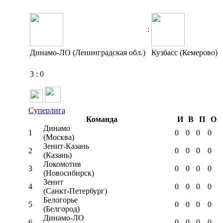
:
Динамо-ЛО (Ленинградская обл.)
Кузбасс (Кемерово)
3
:
0
Суперлига
Команда
И
В
П
О
Динамо
1
0
0
0
0
(Москва)
Зенит-Казань
2
0
0
0
0
(Казань)
Локомотив
3
0
0
0
0
(Новосибирск)
Зенит
4
0
0
0
0
(Санкт-Петербург)
Белогорье
5
0
0
0
0
(Белгород)
Динамо-ЛО
6
0
0
0
0