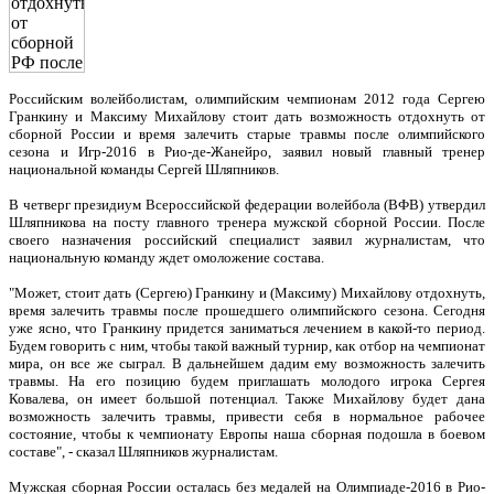
Российским волейболистам, олимпийским чемпионам 2012 года Сергею
Гранкину и Максиму Михайлову стоит дать возможность отдохнуть от
сборной России и время залечить старые травмы после олимпийского
сезона и Игр-2016 в Рио-де-Жанейро, заявил новый главный тренер
национальной команды Сергей Шляпников.
В четверг президиум Всероссийской федерации волейбола (ВФВ) утвердил
Шляпникова на посту главного тренера мужской сборной России. После
своего назначения российский специалист заявил журналистам, что
национальную команду ждет омоложение состава.
"Может, стоит дать (Сергею) Гранкину и (Максиму) Михайлову отдохнуть,
время залечить травмы после прошедшего олимпийского сезона. Сегодня
уже ясно, что Гранкину придется заниматься лечением в какой-то период.
Будем говорить с ним, чтобы такой важный турнир, как отбор на чемпионат
мира, он все же сыграл. В дальнейшем дадим ему возможность залечить
травмы. На его позицию будем приглашать молодого игрока Сергея
Ковалева, он имеет большой потенциал. Также Михайлову будет дана
возможность залечить травмы, привести себя в нормальное рабочее
состояние, чтобы к чемпионату Европы наша сборная подошла в боевом
составе", - сказал Шляпников журналистам.
Мужская сборная России осталась без медалей на Олимпиаде-2016 в Рио-