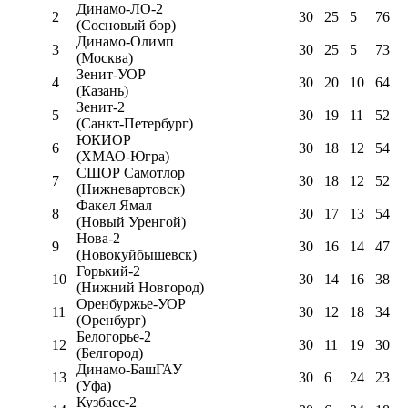
Динамо-ЛО-2
2
30
25
5
76
(Сосновый бор)
Динамо-Олимп
3
30
25
5
73
(Москва)
Зенит-УОР
4
30
20
10
64
(Казань)
Зенит-2
5
30
19
11
52
(Санкт-Петербург)
ЮКИОР
6
30
18
12
54
(ХМАО-Югра)
СШОР Самотлор
7
30
18
12
52
(Нижневартовск)
Факел Ямал
8
30
17
13
54
(Новый Уренгой)
Нова-2
9
30
16
14
47
(Новокуйбышевск)
Горький-2
10
30
14
16
38
(Нижний Новгород)
Оренбуржье-УОР
11
30
12
18
34
(Оренбург)
Белогорье-2
12
30
11
19
30
(Белгород)
Динамо-БашГАУ
13
30
6
24
23
(Уфа)
Кузбасс-2