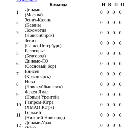
Команда
И
В
П
О
Динамо
1
0
0
0
0
(Москва)
Зенит-Казань
2
0
0
0
0
(Казань)
Локомотив
3
0
0
0
0
(Новосибирск)
Зенит
4
0
0
0
0
(Санкт-Петербург)
Белогорье
5
0
0
0
0
(Белгород)
Динамо-ЛО
6
0
0
0
0
(Сосновый бор)
Енисей
7
0
0
0
0
(Красноярск)
Нова
8
0
0
0
0
(Новокуйбышевск)
Факел Ямал
9
0
0
0
0
(Новый Уренгой)
Газпром-Югра
10
0
0
0
0
(ХМАО-Югра)
Горький
11
0
0
0
0
(Нижний Новгород)
Динамо-Урал
12
0
0
0
0
(Уфа)