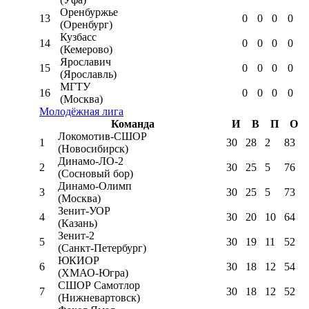
Оренбуржье
13
0
0
0
0
(Оренбург)
Кузбасс
14
0
0
0
0
(Кемерово)
Ярославич
15
0
0
0
0
(Ярославль)
МГТУ
16
0
0
0
0
(Москва)
Молодёжная лига
Команда
И
В
П
О
Локомотив-CШОР
1
30
28
2
83
(Новосибирск)
Динамо-ЛО-2
2
30
25
5
76
(Сосновый бор)
Динамо-Олимп
3
30
25
5
73
(Москва)
Зенит-УОР
4
30
20
10
64
(Казань)
Зенит-2
5
30
19
11
52
(Санкт-Петербург)
ЮКИОР
6
30
18
12
54
(ХМАО-Югра)
СШОР Самотлор
7
30
18
12
52
(Нижневартовск)