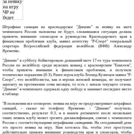
Штрафные санкции на краснодарское "Динамо" за неявку на матч
чемпионата России наложены не будут, сложившаяся ситуация должна
привлечь внимание спонсоров и руководства Краснодарского края к
финансовым проблемам клуба, заявил агентству "Р-Спорт" генеральный
секретарь Всероссийской федерации волейбола (ВФВ) Александр
Яременко.
"Динамо" в субботу бойкотировало домашний матч 17-го тура чемпионата
России по волейболу среди мужских команд с красноярским "Енисеем",
чтобы привлечь внимание к финансовым проблемам, и получило
техническое поражение (0:3). Ранее игрок клуба Леонид Кузнецов заявил "Р-
Спорт", что волейболисты, как и игроки женской команды, не получают
зарплату на протяжении семи месяцев, то есть с начала текущего сезона.
"Динамо" в чемпионате одержало одну победу и занимает последнее место
в таблице.
"В положении все оговорено: неявка на игру не предусматривает штрафных
санкций, - сказал по телефону Яременко. - "Динамо" получило,
соответственно, результат 0:3, и в нашем регламенте после нескольких
таких неявок клубу может грозить дисквалификация, снятие с чемпионата
России с соответствующими штрафными санкциями. На сегодняшний день
это просто неявка на игру. Нам хотелось бы, чтобы этот проступок
действительно привлек внимание руководства края и спонсоров, чтобы