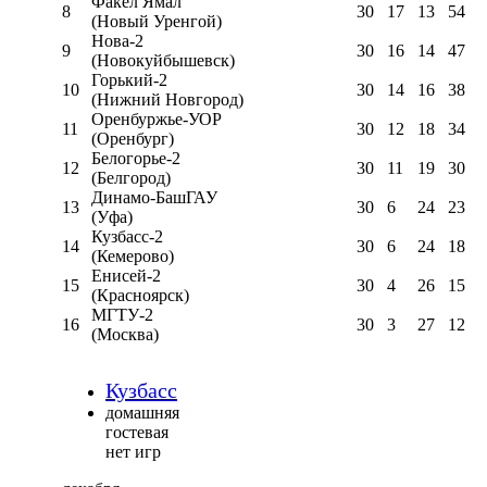
Факел Ямал
8
30
17
13
54
(Новый Уренгой)
Нова-2
9
30
16
14
47
(Новокуйбышевск)
Горький-2
10
30
14
16
38
(Нижний Новгород)
Оренбуржье-УОР
11
30
12
18
34
(Оренбург)
Белогорье-2
12
30
11
19
30
(Белгород)
Динамо-БашГАУ
13
30
6
24
23
(Уфа)
Кузбасс-2
14
30
6
24
18
(Кемерово)
Енисей-2
15
30
4
26
15
(Красноярск)
МГТУ-2
16
30
3
27
12
(Москва)
Кузбасс
домашняя
гостевая
нет игр