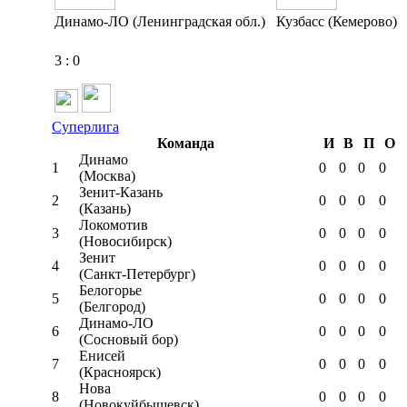
Динамо-ЛО (Ленинградская обл.)
Кузбасс (Кемерово)
3
:
0
Суперлига
Команда
И
В
П
О
Динамо
1
0
0
0
0
(Москва)
Зенит-Казань
2
0
0
0
0
(Казань)
Локомотив
3
0
0
0
0
(Новосибирск)
Зенит
4
0
0
0
0
(Санкт-Петербург)
Белогорье
5
0
0
0
0
(Белгород)
Динамо-ЛО
6
0
0
0
0
(Сосновый бор)
Енисей
7
0
0
0
0
(Красноярск)
Нова
8
0
0
0
0
(Новокуйбышевск)