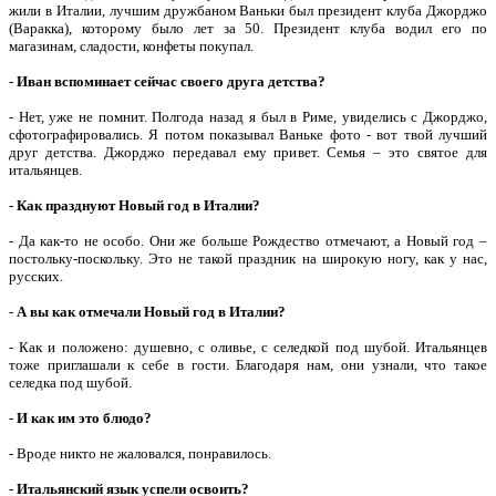
жили в Италии, лучшим дружбаном Ваньки был президент клуба Джорджо
(Варакка), которому было лет за 50. Президент клуба водил его по
магазинам, сладости, конфеты покупал.
-
Иван вспоминает сейчас своего друга детства?
- Нет, уже не помнит. Полгода назад я был в Риме, увиделись с Джорджо,
сфотографировались. Я потом показывал Ваньке фото - вот твой лучший
друг детства. Джорджо передавал ему привет. Семья – это святое для
итальянцев.
-
Как празднуют Новый год в Италии?
- Да как-то не особо. Они же больше Рождество отмечают, а Новый год –
постольку-поскольку. Это не такой праздник на широкую ногу, как у нас,
русских.
-
А вы как отмечали Новый год в Италии?
- Как и положено: душевно, с оливье, с селедкой под шубой. Итальянцев
тоже приглашали к себе в гости. Благодаря нам, они узнали, что такое
селедка под шубой.
-
И как им это блюдо?
- Вроде никто не жаловался, понравилось.
-
Итальянский язык успели освоить?