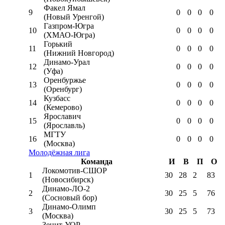
Факел Ямал
9
0
0
0
0
(Новый Уренгой)
Газпром-Югра
10
0
0
0
0
(ХМАО-Югра)
Горький
11
0
0
0
0
(Нижний Новгород)
Динамо-Урал
12
0
0
0
0
(Уфа)
Оренбуржье
13
0
0
0
0
(Оренбург)
Кузбасс
14
0
0
0
0
(Кемерово)
Ярославич
15
0
0
0
0
(Ярославль)
МГТУ
16
0
0
0
0
(Москва)
Молодёжная лига
Команда
И
В
П
О
Локомотив-CШОР
1
30
28
2
83
(Новосибирск)
Динамо-ЛО-2
2
30
25
5
76
(Сосновый бор)
Динамо-Олимп
3
30
25
5
73
(Москва)
Зенит-УОР