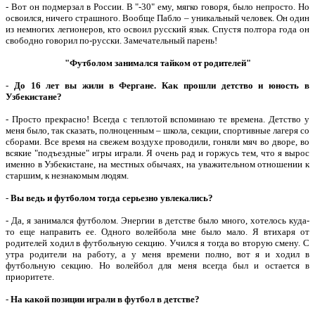
- Вот он подмерзал в России. В "-30" ему, мягко говоря, было непросто. Но
освоился, ничего страшного. Вообще Пабло – уникальный человек. Он один
из немногих легионеров, кто освоил русский язык. Спустя полтора года он
свободно говорил по-русски. Замечательный парень!
"Футболом занимался тайком от родителей"
-
До 16 лет вы жили в Фергане. Как прошли детство и юность в
Узбекистане?
- Просто прекрасно! Всегда с теплотой вспоминаю те времена. Детство у
меня было, так сказать, полноценным – школа, секции, спортивные лагеря со
сборами. Все время на свежем воздухе проводили, гоняли мяч во дворе, во
всякие "подъездные" игры играли. Я очень рад и горжусь тем, что я вырос
именно в Узбекистане, на местных обычаях, на уважительном отношении к
старшим, к незнакомым людям.
-
Вы ведь и футболом тогда серьезно увлекались?
- Да, я занимался футболом. Энергии в детстве было много, хотелось куда-
то еще направить ее. Одного волейбола мне было мало. Я втихаря от
родителей ходил в футбольную секцию. Учился я тогда во вторую смену. С
утра родители на работу, а у меня времени полно, вот я и ходил в
футбольную секцию. Но волейбол для меня всегда был и остается в
приоритете.
-
На какой позиции играли в футбол в детстве?