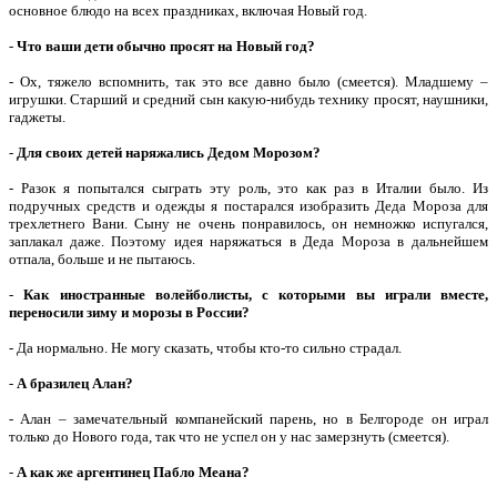
основное блюдо на всех праздниках, включая Новый год.
-
Что ваши дети обычно просят на Новый год?
- Ох, тяжело вспомнить, так это все давно было (смеется). Младшему –
игрушки. Старший и средний сын какую-нибудь технику просят, наушники,
гаджеты.
-
Для своих детей наряжались Дедом Морозом?
- Разок я попытался сыграть эту роль, это как раз в Италии было. Из
подручных средств и одежды я постарался изобразить Деда Мороза для
трехлетнего Вани. Сыну не очень понравилось, он немножко испугался,
заплакал даже. Поэтому идея наряжаться в Деда Мороза в дальнейшем
отпала, больше и не пытаюсь.
-
Как иностранные волейболисты, с которыми вы играли вместе,
переносили зиму и морозы в России?
- Да нормально. Не могу сказать, чтобы кто-то сильно страдал.
-
А бразилец Алан?
- Алан – замечательный компанейский парень, но в Белгороде он играл
только до Нового года, так что не успел он у нас замерзнуть (смеется).
-
А как же аргентинец Пабло Меана?