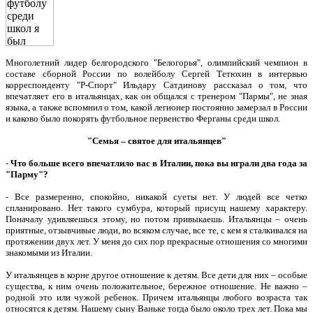
Многолетний лидер белгородского "Белогорья", олимпийский чемпион в
составе сборной России по волейболу Сергей Тетюхин в интервью
корреспонденту "Р-Спорт" Ильдару Сатдинову рассказал о том, что
впечатляет его в итальянцах, как он общался с тренером "Пармы", не зная
языка, а также вспомнил о том, какой легионер постоянно замерзал в России
и каково было покорять футбольное первенство Ферганы среди школ.
"Семья – святое для итальянцев"
-
Что больше всего впечатлило вас в Италии, пока вы играли два года за
"Парму"?
- Все размеренно, спокойно, никакой суеты нет. У людей все четко
спланировано. Нет такого сумбура, который присущ нашему характеру.
Поначалу удивляешься этому, но потом привыкаешь. Итальянцы – очень
приятные, отзывчивые люди, во всяком случае, все те, с кем я сталкивался на
протяжении двух лет. У меня до сих пор прекрасные отношения со многими
знакомыми из Италии.
У итальянцев в корне другое отношение к детям. Все дети для них – особые
существа, к ним очень положительное, бережное отношение. Не важно –
родной это или чужой ребенок. Причем итальянцы любого возраста так
относятся к детям. Нашему сыну Ваньке тогда было около трех лет. Пока мы