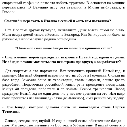
спортивный график не позволял побыть туристом. В основном на машине
передвигались. В Венецию пару раз съездили, в Милан выбирались, в
Римини.
-
Смогли бы переехать в Италию с семьей и жить там постоянно?
- Нет. Все-таки другая культура, менталитет. Даже мысли такой не было.
Меня всегда домой тянет, в Россию, в Белгород. Как бы хорошо ни было за
рубежом, в любом случае родина есть родина.
"Плов – обязательное блюдо на моем праздничном столе"
-
Спортсменам порой приходится встречать Новый год вдали от дома.
Не обидно в такие моменты, что вся страна празднует, а вы работаете?
- Для спортсмена это нормально. Вот вспомнить прошлый Новый год, к
примеру. Мы всей сборной встретили его на сборе в Германии. Сидели на
базе тогда. Заказали баню на территории, столы накрыли, оливье где-то
раздобыли. Подключили российский канал, речь президента послушали.
Минут 40 посидели, поболтали и по койкам. Режим, тренировки. Народ
празднует Новый год не один день, но у нас нет времени на это. Нам надо
было пробиться на Олимпиаду (в Рио-де-Жанейро), и мы решили эту задачу.
-
Три блюда, которые должны быть на новогоднем столе Сергея
Тетюхина.
- Оливье, селедка под шубой. И еще в нашей семье обязательное блюдо –
плов. Мы люди, воспитанные на Востоке, в Узбекистане. В нашей семье это