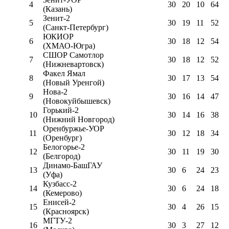
4
30
20
10
64
(Казань)
Зенит-2
5
30
19
11
52
(Санкт-Петербург)
ЮКИОР
6
30
18
12
54
(ХМАО-Югра)
СШОР Самотлор
7
30
18
12
52
(Нижневартовск)
Факел Ямал
8
30
17
13
54
(Новый Уренгой)
Нова-2
9
30
16
14
47
(Новокуйбышевск)
Горький-2
10
30
14
16
38
(Нижний Новгород)
Оренбуржье-УОР
11
30
12
18
34
(Оренбург)
Белогорье-2
12
30
11
19
30
(Белгород)
Динамо-БашГАУ
13
30
6
24
23
(Уфа)
Кузбасс-2
14
30
6
24
18
(Кемерово)
Енисей-2
15
30
4
26
15
(Красноярск)
МГТУ-2
16
30
3
27
12