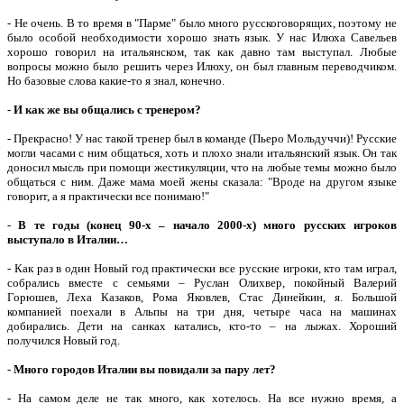
- Не очень. В то время в "Парме" было много русскоговорящих, поэтому не
было особой необходимости хорошо знать язык. У нас Илюха Савельев
хорошо говорил на итальянском, так как давно там выступал. Любые
вопросы можно было решить через Илюху, он был главным переводчиком.
Но базовые слова какие-то я знал, конечно.
-
И как же вы общались с тренером?
- Прекрасно! У нас такой тренер был в команде (Пьеро Мольдуччи)! Русские
могли часами с ним общаться, хоть и плохо знали итальянский язык. Он так
доносил мысль при помощи жестикуляции, что на любые темы можно было
общаться с ним. Даже мама моей жены сказала: "Вроде на другом языке
говорит, а я практически все понимаю!"
-
В те годы (конец 90-х – начало 2000-х) много русских игроков
выступало в Италии…
- Как раз в один Новый год практически все русские игроки, кто там играл,
собрались вместе с семьями – Руслан Олихвер, покойный Валерий
Горюшев, Леха Казаков, Рома Яковлев, Стас Динейкин, я. Большой
компанией поехали в Альпы на три дня, четыре часа на машинах
добирались. Дети на санках катались, кто-то – на лыжах. Хороший
получился Новый год.
-
Много городов Италии вы повидали за пару лет?
- На самом деле не так много, как хотелось. На все нужно время, а