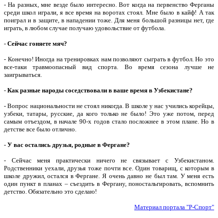
- На разных, мне везде было интересно. Вот когда на первенство Ферганы
среди школ играли, я все время на воротах стоял. Мне было в кайф! А так
поиграл и в защите, в нападении тоже. Для меня большой разницы нет, где
играть, в любом случае получаю удовольствие от футбола.
-
Сейчас гоняете мяч?
- Конечно! Иногда на тренировках нам позволяют сыграть в футбол. Но это
все-таки травмоопасный вид спорта. Во время сезона лучше не
заигрываться.
-
Как разные народы соседствовали в ваше время в Узбекистане?
- Вопрос национальности не стоял никогда. В школе у нас учились корейцы,
узбеки, татары, русские, да кого только не было! Это уже потом, перед
самым отъездом, в начале 90-х годов стало посложнее в этом плане. Но в
детстве все было отлично.
-
У вас остались друзья, родные в Фергане?
- Сейчас меня практически ничего не связывает с Узбекистаном.
Родственники уехали, друзья тоже почти все. Один товарищ, с которым в
школе дружил, остался в Фергане. Я очень давно не был там. У меня есть
один пункт в планах – съездить в Фергану, поностальгировать, вспомнить
детство. Обязательно это сделаю!
Материал портала "Р-Спорт"