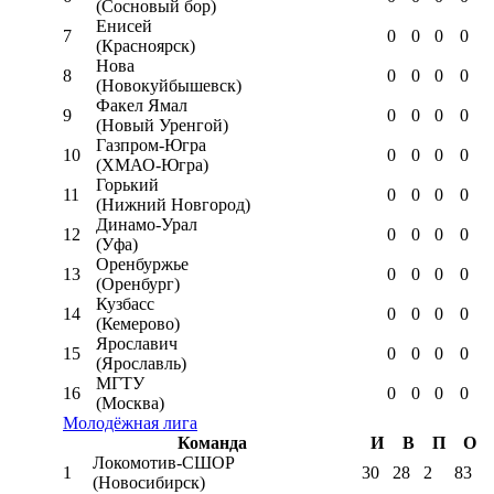
(Сосновый бор)
Енисей
7
0
0
0
0
(Красноярск)
Нова
8
0
0
0
0
(Новокуйбышевск)
Факел Ямал
9
0
0
0
0
(Новый Уренгой)
Газпром-Югра
10
0
0
0
0
(ХМАО-Югра)
Горький
11
0
0
0
0
(Нижний Новгород)
Динамо-Урал
12
0
0
0
0
(Уфа)
Оренбуржье
13
0
0
0
0
(Оренбург)
Кузбасс
14
0
0
0
0
(Кемерово)
Ярославич
15
0
0
0
0
(Ярославль)
МГТУ
16
0
0
0
0
(Москва)
Молодёжная лига
Команда
И
В
П
О
Локомотив-CШОР
1
30
28
2
83
(Новосибирск)