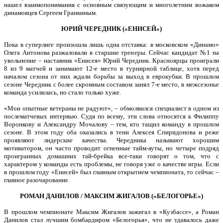
нашел взаимопонимания с основным связующим и многолетним вожаком
динамовцев Сергеем Гранкиным.
ЮРИЙ ЧЕРЕДНИК («ЕНИСЕЙ»)
Пока в суперлиге произошла лишь одна отставка: в московском «Динамо»
Олега Антонова разжаловали в старшие тренеры. Сейчас кандидат №1 на
увольнение – наставник «Енисея» Юрий Чередник. Красноярцы проиграли
8 из 9 матчей и занимают 12-е место в турнирной таблице, хотя перед
началом сезона от них ждали борьбы за выход в еврокубки. В прошлом
сезоне Чередник с более скромным составом занял 7-е место, в межсезонье
команда усилилась, но стало только хуже.
«Мои опытные ветераны не радуют», – обмолвился специалист в одном из
послематчевых интервью. Судя по всему, эти слова относятся к Филиппу
Воронкову и Александру Мочалову – тем, кто тащил команду в прошлом
сезоне. В этом году оба оказались в тени Алексея Спиридонова и реже
проявляют лидерские качества. Чередника называют хорошим
мотиватором, он часто проводит огненные тайм-ауты, но четыре подряд
проигранных домашних тай-брейка все-таки говорят о том, что с
характером у команды есть проблемы, не говоря уже о качестве игры. Если
в прошлом году «Енисей» был главным открытием чемпионата, то сейчас –
главное разочарование.
РОМАН ДАНИЛОВ / МАКСИМ ЖИГАЛОВ («БЕЛОГОРЬЕ»)
В прошлом чемпионате Максим Жигалов зажигал в «Кузбассе», а Роман
Данилов стал лучшим бомбардиром «Белогорья», что не удавалось даже