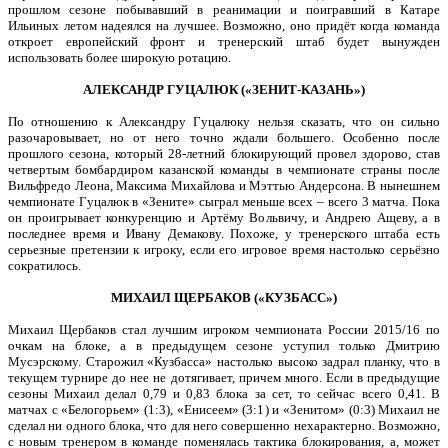
прошлом сезоне побывавший в реанимации и поигравший в Катаре
Ильиных летом надеялся на лучшее. Возможно, оно придёт когда команда
откроет европейский фронт и тренерский штаб будет вынужден
использовать более широкую ротацию.
АЛЕКСАНДР ГУЦАЛЮК («ЗЕНИТ-КАЗАНЬ»)
По отношению к Александру Гуцалюку нельзя сказать, что он сильно
разочаровывает, но от него точно ждали большего. Особенно после
прошлого сезона, который 28-летний блокирующий провел здорово, став
четвертым бомбардиром казанской команды в чемпионате страны после
Вильфредо Леона, Максима Михайлова и Мэттью Андерсона. В нынешнем
чемпионате Гуцалюк в «Зените» сыграл меньше всех – всего 3 матча. Пока
он проигрывает конкуренцию и Артёму Вольвичу, и Андрею Ащеву, а в
последнее время и Ивану Демакову. Похоже, у тренерского штаба есть
серьезные претензии к игроку, если его игровое время настолько серьёзно
сократилось.
МИХАИЛ ЩЕРБАКОВ («КУЗБАСС»)
Михаил Щербаков стал лучшим игроком чемпионата России 2015/16 по
очкам на блоке, а в предыдущем сезоне уступил только Дмитрию
Мусэрскому. Старожил «Кузбасса» настолько высоко задрал планку, что в
текущем турнире до нее не дотягивает, причем много. Если в предыдущие
сезоны Михаил делал 0,79 и 0,83 блока за сет, то сейчас всего 0,41. В
матчах с «Белогорьем» (1:3), «Енисеем» (3:1) и «Зенитом» (0:3) Михаил не
сделал ни одного блока, что для него совершенно нехарактерно. Возможно,
с новым тренером в команде поменялась тактика блокирования, а, может