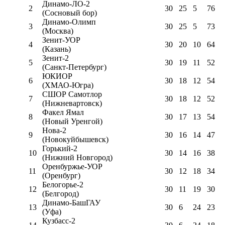
Динамо-ЛО-2
2
30
25
5
76
(Сосновый бор)
Динамо-Олимп
3
30
25
5
73
(Москва)
Зенит-УОР
4
30
20
10
64
(Казань)
Зенит-2
5
30
19
11
52
(Санкт-Петербург)
ЮКИОР
6
30
18
12
54
(ХМАО-Югра)
СШОР Самотлор
7
30
18
12
52
(Нижневартовск)
Факел Ямал
8
30
17
13
54
(Новый Уренгой)
Нова-2
9
30
16
14
47
(Новокуйбышевск)
Горький-2
10
30
14
16
38
(Нижний Новгород)
Оренбуржье-УОР
11
30
12
18
34
(Оренбург)
Белогорье-2
12
30
11
19
30
(Белгород)
Динамо-БашГАУ
13
30
6
24
23
(Уфа)
Кузбасс-2