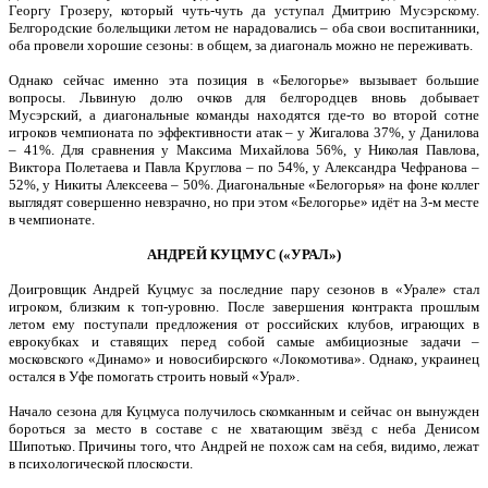
Георгу Грозеру, который чуть-чуть да уступал Дмитрию Мусэрскому.
Белгородские болельщики летом не нарадовались – оба свои воспитанники,
оба провели хорошие сезоны: в общем, за диагональ можно не переживать.
Однако сейчас именно эта позиция в «Белогорье» вызывает большие
вопросы. Львиную долю очков для белгородцев вновь добывает
Мусэрский, а диагональные команды находятся где-то во второй сотне
игроков чемпионата по эффективности атак – у Жигалова 37%, у Данилова
– 41%. Для сравнения у Максима Михайлова 56%, у Николая Павлова,
Виктора Полетаева и Павла Круглова – по 54%, у Александра Чефранова –
52%, у Никиты Алексеева – 50%. Диагональные «Белогорья» на фоне коллег
выглядят совершенно невзрачно, но при этом «Белогорье» идёт на 3-м месте
в чемпионате.
АНДРЕЙ КУЦМУС («УРАЛ»)
Доигровщик Андрей Куцмус за последние пару сезонов в «Урале» стал
игроком, близким к топ-уровню. После завершения контракта прошлым
летом ему поступали предложения от российских клубов, играющих в
еврокубках и ставящих перед собой самые амбициозные задачи –
московского «Динамо» и новосибирского «Локомотива». Однако, украинец
остался в Уфе помогать строить новый «Урал».
Начало сезона для Куцмуса получилось скомканным и сейчас он вынужден
бороться за место в составе с не хватающим звёзд с неба Денисом
Шипотько. Причины того, что Андрей не похож сам на себя, видимо, лежат
в психологической плоскости.