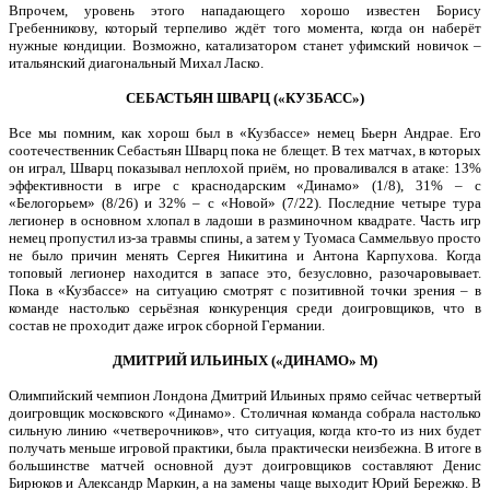
Впрочем, уровень этого нападающего хорошо известен Борису
Гребенникову, который терпеливо ждёт того момента, когда он наберёт
нужные кондиции. Возможно, катализатором станет уфимский новичок –
итальянский диагональный Михал Ласко.
СЕБАСТЬЯН ШВАРЦ («КУЗБАСС»)
Все мы помним, как хорош был в «Кузбассе» немец Бьерн Андрае. Его
соотечественник Себастьян Шварц пока не блещет. В тех матчах, в которых
он играл, Шварц показывал неплохой приём, но проваливался в атаке: 13%
эффективности в игре с краснодарским «Динамо» (1/8), 31% – с
«Белогорьем» (8/26) и 32% – с «Новой» (7/22). Последние четыре тура
легионер в основном хлопал в ладоши в разминочном квадрате. Часть игр
немец пропустил из-за травмы спины, а затем у Туомаса Саммельвуо просто
не было причин менять Сергея Никитина и Антона Карпухова. Когда
топовый легионер находится в запасе это, безусловно, разочаровывает.
Пока в «Кузбассе» на ситуацию смотрят с позитивной точки зрения – в
команде настолько серьёзная конкуренция среди доигровщиков, что в
состав не проходит даже игрок сборной Германии.
ДМИТРИЙ ИЛЬИНЫХ («ДИНАМО» М)
Олимпийский чемпион Лондона Дмитрий Ильиных прямо сейчас четвертый
доигровщик московского «Динамо». Столичная команда собрала настолько
сильную линию «четверочников», что ситуация, когда кто-то из них будет
получать меньше игровой практики, была практически неизбежна. В итоге в
большинстве матчей основной дуэт доигровщиков составляют Денис
Бирюков и Александр Маркин, а на замены чаще выходит Юрий Бережко. В