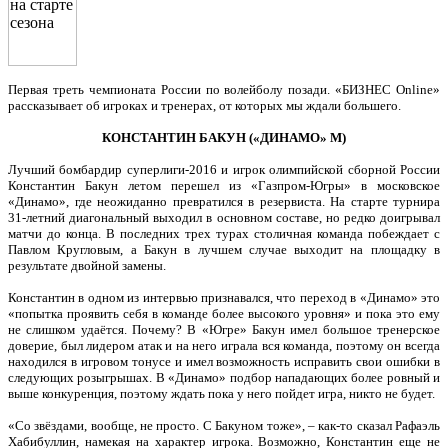
Первая треть чемпионата России по волейболу позади. «БИЗНЕС Online»
рассказывает об игроках и тренерах, от которых мы ждали большего.
КОНСТАНТИН БАКУН («ДИНАМО» М)
Лучший бомбардир суперлиги-2016 и игрок олимпийской сборной России
Константин Бакун летом перешел из «Газпром-Югры» в московское
«Динамо», где неожиданно превратился в резервиста. На старте турнира
31-летний диагональный выходил в основном составе, но редко доигрывал
матчи до конца. В последних трех турах столичная команда побеждает с
Павлом Кругловым, а Бакун в лучшем случае выходит на площадку в
результате двойной замены.
Константин в одном из интервью признавался, что переход в «Динамо» это
«попытка проявить себя в команде более высокого уровня» и пока это ему
не слишком удаётся. Почему? В «Югре» Бакун имел большое тренерское
доверие, был лидером атак и на него играла вся команда, поэтому он всегда
находился в игровом тонусе и имел возможность исправить свои ошибки в
следующих розыгрышах. В «Динамо» подбор нападающих более ровный и
выше конкуренция, поэтому ждать пока у него пойдет игра, никто не будет.
«Со звёздами, вообще, не просто. С Бакуном тоже», – как-то сказал Рафаэль
Хабибуллин, намекая на характер игрока. Возможно, Константин еще не