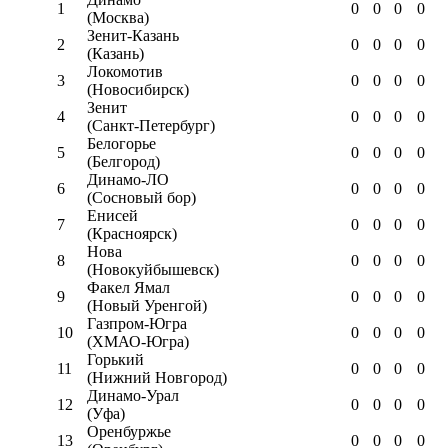
1
0
0
0
0
(Москва)
Зенит-Казань
2
0
0
0
0
(Казань)
Локомотив
3
0
0
0
0
(Новосибирск)
Зенит
4
0
0
0
0
(Санкт-Петербург)
Белогорье
5
0
0
0
0
(Белгород)
Динамо-ЛО
6
0
0
0
0
(Сосновый бор)
Енисей
7
0
0
0
0
(Красноярск)
Нова
8
0
0
0
0
(Новокуйбышевск)
Факел Ямал
9
0
0
0
0
(Новый Уренгой)
Газпром-Югра
10
0
0
0
0
(ХМАО-Югра)
Горький
11
0
0
0
0
(Нижний Новгород)
Динамо-Урал
12
0
0
0
0
(Уфа)
Оренбуржье
13
0
0
0
0