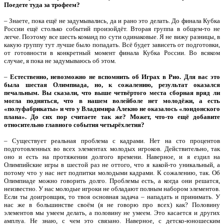
Поедете туда за трофеем?
– Знаете, пока ещё не задумывались, да и рано это делать. До финала Кубка
России ещё столько событий произойдёт. Вторая группа в общем-то не
легче. Поэтому все шесть команд по сути одинаковые. Я не вижу разницы, в
какую группу тут лучше было попадать. Всё будет зависеть от подготовки,
от готовности в конкретный момент финала Кубка России. Во всяком
случае, я пока не задумываюсь об этом.
–
Естественно, невозможно не вспомнить об Играх в Рио. Для вас это
была шестая Олимпиада, но, к сожалению, результат оказался
печальным. Вы сказали, что выше четвёртого места сборная вряд ли
могла подняться, что в нашем волейболе нет молодёжи, а есть
«полуфабрикаты» и что у Владимира Алекно не оказалось «лондонского
плана». До сих пор считаете так же? Может, что-то ещё добавите
относительно главного события четырёхлетия?
– Существует реальная проблема с кадрами. Нет на сто процентов
подготовленных во всех элементах молодых игроков. Действительно, так
оно и есть на протяжении долгого времени. Наверное, и я ездил на
Олимпийские игры в шестой раз не оттого, что я какой-то уникальный, а
потому что у нас нет подпитки молодыми кадрами. К сожалению, так. Об
Олимпиаде можно говорить долго. Проблемы есть, а когда они решатся,
неизвестно. У нас молодые игроки не обладают полным набором элементов.
Если ты доигровщик, то твоя основная задача – нападать и принимать. У
нас же в большинстве своём (я не говорю про всех) как? Половину
элементов мы умеем делать, а половину не умеем. Это касается и других
амплуа. Не знаю, с чем это связано. Наверное, с детско-юношеским