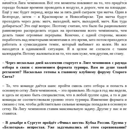
начнётся Лига чемпионов. Всё эти моменты повлияют на то, что придётся
гораздо больше времени проводить в воздухе, в дороге, чем на площадке.
Ещё у нас будет период, когда мы за пять дней сыграем три матча. Один в
Белгороде, затем – в Красноярске и Новосибирске. Три матча будут
проходить через день: матч, выходной, матч, выходной, матч. Как туда
добираться? Это ещё вопрос. Поэтому считаю, что было бы рациональнее
равномерно распределить отдых на протяжении всего чемпионата, чем
делать такие огромные перерывы. Конечно, с одной стороны, можно
поработать над некоторыми моментами в это время, зато потом приходится
работать в сумасшедшем темпе, который выбивает из колеи. Но все
находятся в одинаковой ситуации. Я в целом не согласен с таким
календарём. Потому жаловаться на то, что нам хуже, чем другим, не стану.
–
Через несколько дней коллектив стартует в Лиге чемпионов с раунда
отбора в связи с изменением формата турнира. Вам по душе такой
регламент? Насколько готовы к главному клубному форуму Старого
Света?
– То, что команде даётся шанс пройти сквозь сито отбора и попасть в
основную сетку Лиги чемпионов, – это правильно. Из года в год мы видели,
и здесь не нужно быть специалистом, что в любой группе одна, а то и две
команды не соответствовали уровню этого турнира. Изменение формата и
связано с тем, чтобы действительно сильные команды попадали в основную
сетку. На Лигу чемпионов ставим максимальную задачу. Другие у нас и не
ставятся.
–
В декабре в Сургуте пройдёт «Финал шести» Кубка России. Группа у
«Белогорья» непростая. Уже задумывались об этом соревновании?