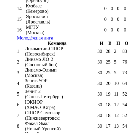
(Оренбург)
Кузбасс
14
0
0
0
0
(Кемерово)
Ярославич
15
0
0
0
0
(Ярославль)
МГТУ
16
0
0
0
0
(Москва)
Молодёжная лига
Команда
И
В
П
О
Локомотив-CШОР
1
30
28
2
83
(Новосибирск)
Динамо-ЛО-2
2
30
25
5
76
(Сосновый бор)
Динамо-Олимп
3
30
25
5
73
(Москва)
Зенит-УОР
4
30
20
10
64
(Казань)
Зенит-2
5
30
19
11
52
(Санкт-Петербург)
ЮКИОР
6
30
18
12
54
(ХМАО-Югра)
СШОР Самотлор
7
30
18
12
52
(Нижневартовск)
Факел Ямал
8
30
17
13
54
(Новый Уренгой)