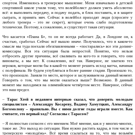
спортом. Изменилось и тренерское мышление. Меня изначально в детской
спортивной школе учили тому, что волейболист должен уметь абсолютно
всё: и выполнить передачу, и подачу подать, и блок поставить, и в защите
сыграть, и принять мяч. Сейчас в волейбол приходят люди (спросите у
любого тренера – это не секрет), которые очень слабо подготовлены
технически. Поэтому, к сожалению, и существует такая ситуация.
Что касается «Плана Б», то он не всегда работает. Да, в Лондоне он, к
счастью, сработал. Сейчас всё вышло иначе. Получилось, что в каком-то
смысле мы туда поехали обезглавленными – «постарались» все эти допинг-
комиссары. Вся эта ситуация была непростой. Понятно, что нельзя
отбросить другие причины, всё сваливать на кого-то и говорить, что они
виноваты, а мы нет. К сожалению, всё так. Наверное, не хватило тех
игроков, которые могли бы в какой-то момент решить исход матча, начиная
с полуфинала. Не будем углубляться в более ранние стадии. Произошло то,
что произошло. Заняли то место, которое и заслуживаем на данный момент.
Говорить о том, что мы могли оказаться выше? Возможно. В данный
момент мы находимся на олимпийском четвёртом месте. Наверное, сейчас
это наш предел.
–
Тарас Хтей в недавнем интервью сказал, что доверять молодым
специалистам – Александру Косареву, Вадиму Хамутцких, Александру
Богомолову – правильно. Вы с ними долгие годы играли вместе. Как
считаете, это верный ход? Согласны с Тарасом?
– Я полностью согласен с его мнением. Моё мнение, как и у многих-многих,
такое же. Это выход из ситуации. Нам нужно растить кадры, в том числе и
тренерскую «молодёжь». Всё время ссылаться на то, что мы возьмём