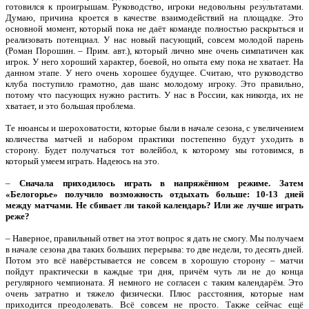
готовился к проигрышам. Руководство, игроки недовольны результатами.
Думаю, причина кроется в качестве взаимодействий на площадке. Это
основной момент, который пока не даёт команде полностью раскрыться и
реализовать потенциал. У нас новый пасующий, совсем молодой парень
(Роман Порошин. – Прим. авт.), который лично мне очень симпатичен как
игрок. У него хороший характер, боевой, но опыта ему пока не хватает. На
данном этапе. У него очень хорошее будущее. Считаю, что руководство
клуба поступило грамотно, дав шанс молодому игроку. Это правильно,
потому что пасующих нужно растить. У нас в России, как никогда, их не
хватает, и это большая проблема.
Те нюансы и шероховатости, которые были в начале сезона, с увеличением
количества матчей и набором практики постепенно будут уходить в
сторону. Будет получаться тот волейбол, к которому мы готовимся, в
который умеем играть. Надеюсь на это.
–
Сначала приходилось играть в напряжённом режиме. Затем
«Белогорье» получило возможность отдыхать больше: 10-13 дней
между матчами. Не сбивает ли такой календарь? Или же лучше играть
реже?
– Наверное, правильный ответ на этот вопрос я дать не смогу. Мы получаем
в начале сезона два таких больших перерыва: то две недели, то десять дней.
Потом это всё навёрстывается не совсем в хорошую сторону – матчи
пойдут практически в каждые три дня, причём чуть ли не до конца
регулярного чемпионата. Я немного не согласен с таким календарём. Это
очень затратно и тяжело физически. Плюс расстояния, которые нам
приходится преодолевать. Всё совсем не просто. Также сейчас ещё