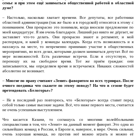
семье и при этом ещё заниматься общественной работой в областной
думе?
– Настолько, насколько хватает времени. Все депутаты, все работники
областной администрации (так же было и в городской) относятся к этому с
пониманием. Они прекрасно это понимали, когда вносили предложение по
моей кандидатуре. Я им очень благодарен. Лишний раз никто не дёргает, не
заставляет что-то делать. Они прекрасно знают и регламент, и мой
распорядок, и какой у команды календарь. Когда есть возможность и я
нахожусь на месте, то непременно принимаю участие в общественных
мероприятиях, во всех делах, которыми должен заниматься депутат. Всё по
мере возможностей. Есть различные встречи. Если я отсутствую, то
переношу их на свободное время. Тот же приём граждан: они
записываются, мы определяем время и встречаемся. Никаких сложностей
абсолютно не возникает.
–
Многие по праву считают «Зенит» фаворитом во всех турнирах. После
очного поединка что скажете по этому поводу? На что в сезоне будет
претендовать «Белогорье»?
– Не в последний раз повторюсь, что «Белогорье» всегда ставит перед
собой только самые высокие задачи. Всё, что ниже первого места, считается
не очень успешным выступлением.
Что касается Казани, то соглашусь со многими волейбольными
специалистами в том, что «Зенит» на данный момент фаворит. Это одна из
сильнейших команд в России, в Европе и, наверное, в мире. Очень сильная,
очень хорошая команда, но против неё можно играть и можно её