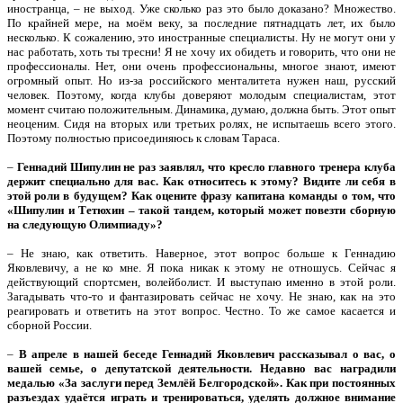
иностранца, – не выход. Уже сколько раз это было доказано? Множество.
По крайней мере, на моём веку, за последние пятнадцать лет, их было
несколько. К сожалению, это иностранные специалисты. Ну не могут они у
нас работать, хоть ты тресни! Я не хочу их обидеть и говорить, что они не
профессионалы. Нет, они очень профессиональны, многое знают, имеют
огромный опыт. Но из-за российского менталитета нужен наш, русский
человек. Поэтому, когда клубы доверяют молодым специалистам, этот
момент считаю положительным. Динамика, думаю, должна быть. Этот опыт
неоценим. Сидя на вторых или третьих ролях, не испытаешь всего этого.
Поэтому полностью присоединяюсь к словам Тараса.
–
Геннадий Шипулин не раз заявлял, что кресло главного тренера клуба
держит специально для вас. Как относитесь к этому? Видите ли себя в
этой роли в будущем? Как оцените фразу капитана команды о том, что
«Шипулин и Тетюхин – такой тандем, который может повезти сборную
на следующую Олимпиаду»?
– Не знаю, как ответить. Наверное, этот вопрос больше к Геннадию
Яковлевичу, а не ко мне. Я пока никак к этому не отношусь. Сейчас я
действующий спортсмен, волейболист. И выступаю именно в этой роли.
Загадывать что-то и фантазировать сейчас не хочу. Не знаю, как на это
реагировать и ответить на этот вопрос. Честно. То же самое касается и
сборной России.
–
В апреле в нашей беседе Геннадий Яковлевич рассказывал о вас, о
вашей семье, о депутатской деятельности. Недавно вас наградили
медалью «За заслуги перед Землёй Белгородской». Как при постоянных
разъездах удаётся играть и тренироваться, уделять должное внимание