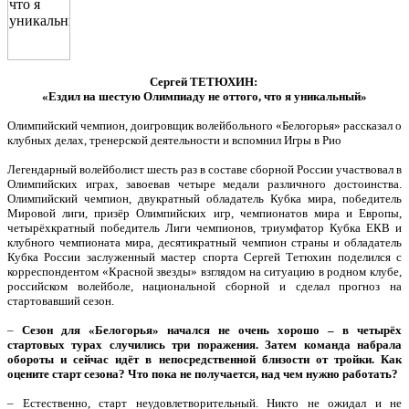
Сергей ТЕТЮХИН:
«Ездил на шестую Олимпиаду не оттого, что я уникальный»
Олимпийский чемпион, доигровщик волейбольного «Белогорья» рассказал о
клубных делах, тренерской деятельности и вспомнил Игры в Рио
Легендарный волейболист шесть раз в составе сборной России участвовал в
Олимпийских играх, завоевав четыре медали различного достоинства.
Олимпийский чемпион, двукратный обладатель Кубка мира, победитель
Мировой лиги, призёр Олимпийских игр, чемпионатов мира и Европы,
четырёхкратный победитель Лиги чемпионов, триумфатор Кубка ЕКВ и
клубного чемпионата мира, десятикратный чемпион страны и обладатель
Кубка России заслуженный мастер спорта Сергей Тетюхин поделился с
корреспондентом «Красной звезды» взглядом на ситуацию в родном клубе,
российском волейболе, национальной сборной и сделал прогноз на
стартовавший сезон.
–
Сезон для «Белогорья» начался не очень хорошо – в четырёх
стартовых турах случились три поражения. Затем команда набрала
обороты и сейчас идёт в непосредственной близости от тройки. Как
оцените старт сезона? Что пока не получается, над чем нужно работать?
– Естественно, старт неудовлетворительный. Никто не ожидал и не