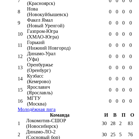
7
0
0
0
0
(Красноярск)
Нова
8
0
0
0
0
(Новокуйбышевск)
Факел Ямал
9
0
0
0
0
(Новый Уренгой)
Газпром-Югра
10
0
0
0
0
(ХМАО-Югра)
Горький
11
0
0
0
0
(Нижний Новгород)
Динамо-Урал
12
0
0
0
0
(Уфа)
Оренбуржье
13
0
0
0
0
(Оренбург)
Кузбасс
14
0
0
0
0
(Кемерово)
Ярославич
15
0
0
0
0
(Ярославль)
МГТУ
16
0
0
0
0
(Москва)
Молодёжная лига
Команда
И
В
П
О
Локомотив-CШОР
1
30
28
2
83
(Новосибирск)
Динамо-ЛО-2
2
30
25
5
76
(Сосновый бор)