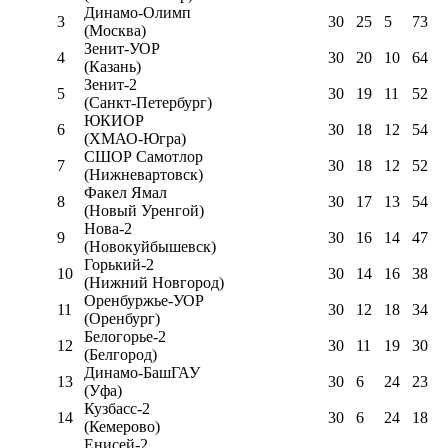
Динамо-Олимп
3
30
25
5
73
(Москва)
Зенит-УОР
4
30
20
10
64
(Казань)
Зенит-2
5
30
19
11
52
(Санкт-Петербург)
ЮКИОР
6
30
18
12
54
(ХМАО-Югра)
СШОР Самотлор
7
30
18
12
52
(Нижневартовск)
Факел Ямал
8
30
17
13
54
(Новый Уренгой)
Нова-2
9
30
16
14
47
(Новокуйбышевск)
Горький-2
10
30
14
16
38
(Нижний Новгород)
Оренбуржье-УОР
11
30
12
18
34
(Оренбург)
Белогорье-2
12
30
11
19
30
(Белгород)
Динамо-БашГАУ
13
30
6
24
23
(Уфа)
Кузбасс-2
14
30
6
24
18
(Кемерово)
Енисей-2