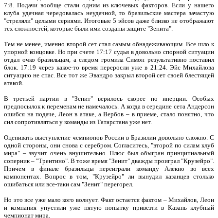
7:8. Подачи вообще стали одним из ключевых факторов. Если у нашего
клуба удачная чередовалась неудачной, то бразильские мастера зачастую
"стреляли" целыми сериями. Итоговые 5 эйсов даже близко не отображают
тех сложностей, которые были ими созданы защите "Зенита".
Тем не менее, именно второй сет стал самым обнадеживающим. Все шло к
упорной концовке. Но при счете 17:17 судья в довольно спорной ситуации
отдал очко бразильцам, а следом громила Симон результативно поставил
блок. 17:19 через какое-то время переросли уже в 21:24. Эйс Михайлова
ситуацию не спас. Все тот же Эвандро закрыл второй сет своей блестящей
атакой.
В третьей партии в "Зенит" верилось скорее по инерции. Особых
предпосылок к переменам не намечалось. А когда в середине сета Андерсон
ошибся на подаче, Леон в атаке, а Вербов – в приеме, стало понятно, что
сил сопротивляться у команды из Татарстана уже нет.
Оценивать выступление чемпионов России в Бразилии довольно сложно. С
одной стороны, они снова с серебром. Согласитесь, "второй по силам клуб
мира" – звучит очень внушительно. Плюс был обыгран принципиальный
соперник – "Трентино". В тоже время "Зенит" дважды проиграл "Крузейро".
Причем в финале бразильцы переиграли команду Алекно во всех
компонентах. Вопрос в том, "Крузейро" ли вынудил казанцев столько
ошибаться или все-таки сам "Зенит" перегорел.
Но это все уже мало кого волнует. Факт остается фактом – Михайлов, Леон
и компания упустили уже пятую попытку привезти в Казань клубный
чемпионат мира.