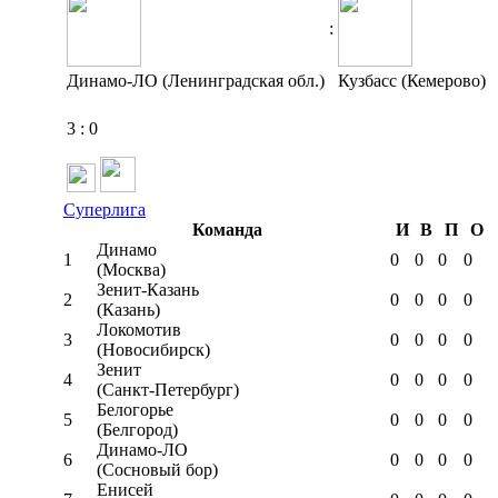
:
Динамо-ЛО (Ленинградская обл.)
Кузбасс (Кемерово)
3
:
0
Суперлига
Команда
И
В
П
О
Динамо
1
0
0
0
0
(Москва)
Зенит-Казань
2
0
0
0
0
(Казань)
Локомотив
3
0
0
0
0
(Новосибирск)
Зенит
4
0
0
0
0
(Санкт-Петербург)
Белогорье
5
0
0
0
0
(Белгород)
Динамо-ЛО
6
0
0
0
0
(Сосновый бор)
Енисей