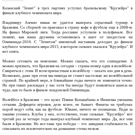
Казанский "Зенит" в трех партиях уступил бразильскому "Крузейро" в
финале клубного чемпионата мира
Владимиру Алекно никак не удается выиграть серьезный турнир в
Бразилии. Со сборной он приезжал в страну кофе и футбола еще в 2008-м.
На финал Мировой лиги. Тогда россияне уступили в полуфинале. Все
помнят, как наша дружина остановилась в шаге от пьедестала на
Олимпиаде-2016. С "Зенитом" именитый наставник доходил до финала
клубного чемпионата мира-2015, в котором сильнее оказался "Крузейро". И
вот опять.
Можно сетовать на невезение. Можно сказать, что это совпадение. А
можно признать, что Бразилия на сегодня – страна номер один в волейболе.
Смириться с этим. И всем причастным к волейболу – пахать изо дня в день.
Возможно, даже при этом мы никогда не станет настолько же волейбольной
страной. По крайней мере, в ближайшие годы ничего не изменится точно.
Но при таких раскладах у нас хотя бы иногда будут появляться шансы на
чудо, как то было в финале лондонской Олимпиады.
Волейбол в Бразилии – это культ. Пляжи Копакабаны и Ипанемы увешаны
сетками. Дефицита игроков, дело ясное, не бывает. Фанаты на трибунах
порой ведут себя, как на футболе. Южане, ничего не попишешь. Поди за
такими угонись. Клубы у них, естественно, тоже сильные. "Крузейро" вот
третий раз за четыре года выиграл клубный чемпионат мира. Да, все они
были в Бразилии. Но все-таки три победы – это завидная стабильность. И
списывать их исключительно на домашние стены нельзя.