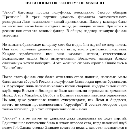
ПЯТИ ПОПЫТОК "ЗЕНИТУ" НЕ ХВАТИЛО
"Зенит" блестяще прошел полуфинал, неожиданно быстро обыграв
"Трентино". В трех партиях уложить финалиста заключительного
розыгрыша Лиги чемпионов – явный признак силы. Плюс у казанцев было
на несколько часов больше отдыха перед решающим матчем. При играх в
режиме нон-стоп это важный фактор. В общем, надежда накануне финала
теплилась.
Но навязать бразильцам концовку хотя бы в одной из партий не получилось.
Они явно получали удовольствие от игры, много улыбались, рисковали.
Каждое заработанное ими очко казалось легким, естественным.
Большинство наших были вымученными. Возможно, команда Алекно
слишком уж хотела победить. И это желание сковало игроков. Ошибались в
"Зените" все.
После этого финала еще более отчетливо стало понятно, насколько малы
были шансы сборной России в полуфинале Олимпиады против бразильцев.
В "Крузейро" лишь несколько человек из той сборной. Лидеры сильнейшего
клуба мира Вильям и Эвандро не были ключевыми игроками на домашних
Играх. А вот Михайлов, Вербов и Вольвич таковыми являлись однозначно.
Но они, даже усиленные такими суперзвездами, как Леон и Андерсен,
ничего не смогли противопоставить "Крузейро". В составе которого один
только легионер. Да и тот натурализованный – Леал.
"Зениту" в этом матче не удавалось даже лидировать по ходу партий.
Единственное исключение было в начале второго сета, когда казанский клуб
повел 7:4. Однако стоило Эвандро встать на подачу, как счет превратился в