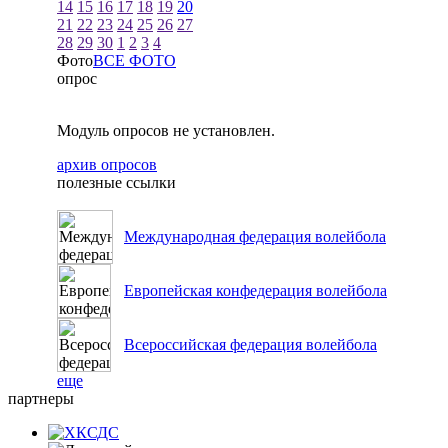
14
15
16
17
18
19
20
21
22
23
24
25
26
27
28
29
30
1
2
3
4
Фото
ВСЕ ФОТО
опрос
Модуль опросов не установлен.
архив опросов
полезные ссылки
Международная федерация волейбола
Европейская конфедерация волейбола
Всероссийская федерация волейбола
еще
партнеры