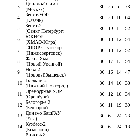
Динамо-Олимп
3
30
25
5
73
(Москва)
Зенит-УОР
4
30
20
10
64
(Казань)
Зенит-2
5
30
19
11
52
(Санкт-Петербург)
ЮКИОР
6
30
18
12
54
(ХМАО-Югра)
СШОР Самотлор
7
30
18
12
52
(Нижневартовск)
Факел Ямал
8
30
17
13
54
(Новый Уренгой)
Нова-2
9
30
16
14
47
(Новокуйбышевск)
Горький-2
10
30
14
16
38
(Нижний Новгород)
Оренбуржье-УОР
11
30
12
18
34
(Оренбург)
Белогорье-2
12
30
11
19
30
(Белгород)
Динамо-БашГАУ
13
30
6
24
23
(Уфа)
Кузбасс-2
14
30
6
24
18
(Кемерово)
Енисей-2