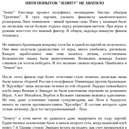
ПЯТИ ПОПЫТОК "ЗЕНИТУ" НЕ ХВАТИЛО
"Зенит" блестяще прошел полуфинал, неожиданно быстро обыграв
"Трентино". В трех партиях уложить финалиста заключительного
розыгрыша Лиги чемпионов – явный признак силы. Плюс у казанцев было
на несколько часов больше отдыха перед решающим матчем. При играх в
режиме нон-стоп это важный фактор. В общем, надежда накануне финала
теплилась.
Но навязать бразильцам концовку хотя бы в одной из партий не получилось.
Они явно получали удовольствие от игры, много улыбались, рисковали.
Каждое заработанное ими очко казалось легким, естественным.
Большинство наших были вымученными. Возможно, команда Алекно
слишком уж хотела победить. И это желание сковало игроков. Ошибались в
"Зените" все.
После этого финала еще более отчетливо стало понятно, насколько малы
были шансы сборной России в полуфинале Олимпиады против бразильцев.
В "Крузейро" лишь несколько человек из той сборной. Лидеры сильнейшего
клуба мира Вильям и Эвандро не были ключевыми игроками на домашних
Играх. А вот Михайлов, Вербов и Вольвич таковыми являлись однозначно.
Но они, даже усиленные такими суперзвездами, как Леон и Андерсен,
ничего не смогли противопоставить "Крузейро". В составе которого один
только легионер. Да и тот натурализованный – Леал.
"Зениту" в этом матче не удавалось даже лидировать по ходу партий.
Единственное исключение было в начале второго сета, когда казанский клуб
повел 7:4. Однако стоило Эвандро встать на подачу, как счет превратился в