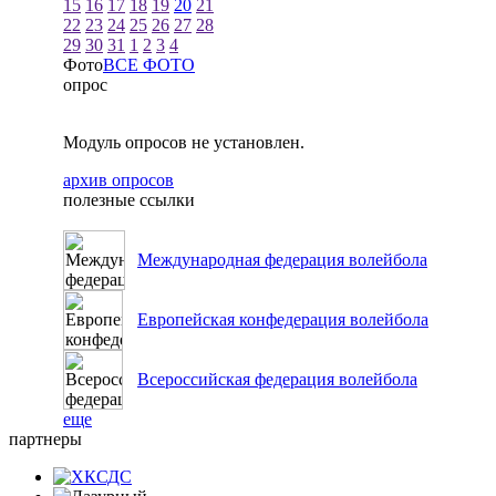
15
16
17
18
19
20
21
22
23
24
25
26
27
28
29
30
31
1
2
3
4
Фото
ВСЕ ФОТО
опрос
Модуль опросов не установлен.
архив опросов
полезные ссылки
Международная федерация волейбола
Европейская конфедерация волейбола
Всероссийская федерация волейбола
еще
партнеры