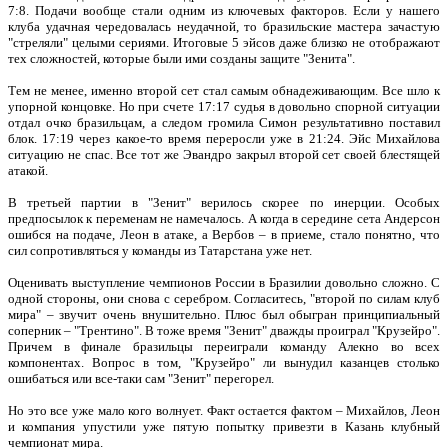
7:8. Подачи вообще стали одним из ключевых факторов. Если у нашего
клуба удачная чередовалась неудачной, то бразильские мастера зачастую
"стреляли" целыми сериями. Итоговые 5 эйсов даже близко не отображают
тех сложностей, которые были ими созданы защите "Зенита".
Тем не менее, именно второй сет стал самым обнадеживающим. Все шло к
упорной концовке. Но при счете 17:17 судья в довольно спорной ситуации
отдал очко бразильцам, а следом громила Симон результативно поставил
блок. 17:19 через какое-то время переросли уже в 21:24. Эйс Михайлова
ситуацию не спас. Все тот же Эвандро закрыл второй сет своей блестящей
атакой.
В третьей партии в "Зенит" верилось скорее по инерции. Особых
предпосылок к переменам не намечалось. А когда в середине сета Андерсон
ошибся на подаче, Леон в атаке, а Вербов – в приеме, стало понятно, что
сил сопротивляться у команды из Татарстана уже нет.
Оценивать выступление чемпионов России в Бразилии довольно сложно. С
одной стороны, они снова с серебром. Согласитесь, "второй по силам клуб
мира" – звучит очень внушительно. Плюс был обыгран принципиальный
соперник – "Трентино". В тоже время "Зенит" дважды проиграл "Крузейро".
Причем в финале бразильцы переиграли команду Алекно во всех
компонентах. Вопрос в том, "Крузейро" ли вынудил казанцев столько
ошибаться или все-таки сам "Зенит" перегорел.
Но это все уже мало кого волнует. Факт остается фактом – Михайлов, Леон
и компания упустили уже пятую попытку привезти в Казань клубный
чемпионат мира.