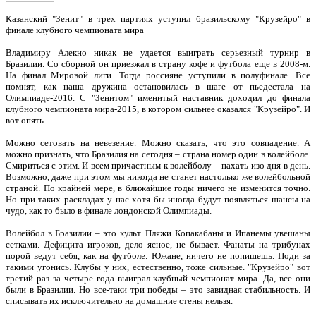
Казанский "Зенит" в трех партиях уступил бразильскому "Крузейро" в
финале клубного чемпионата мира
Владимиру Алекно никак не удается выиграть серьезный турнир в
Бразилии. Со сборной он приезжал в страну кофе и футбола еще в 2008-м.
На финал Мировой лиги. Тогда россияне уступили в полуфинале. Все
помнят, как наша дружина остановилась в шаге от пьедестала на
Олимпиаде-2016. С "Зенитом" именитый наставник доходил до финала
клубного чемпионата мира-2015, в котором сильнее оказался "Крузейро". И
вот опять.
Можно сетовать на невезение. Можно сказать, что это совпадение. А
можно признать, что Бразилия на сегодня – страна номер один в волейболе.
Смириться с этим. И всем причастным к волейболу – пахать изо дня в день.
Возможно, даже при этом мы никогда не станет настолько же волейбольной
страной. По крайней мере, в ближайшие годы ничего не изменится точно.
Но при таких раскладах у нас хотя бы иногда будут появляться шансы на
чудо, как то было в финале лондонской Олимпиады.
Волейбол в Бразилии – это культ. Пляжи Копакабаны и Ипанемы увешаны
сетками. Дефицита игроков, дело ясное, не бывает. Фанаты на трибунах
порой ведут себя, как на футболе. Южане, ничего не попишешь. Поди за
такими угонись. Клубы у них, естественно, тоже сильные. "Крузейро" вот
третий раз за четыре года выиграл клубный чемпионат мира. Да, все они
были в Бразилии. Но все-таки три победы – это завидная стабильность. И
списывать их исключительно на домашние стены нельзя.