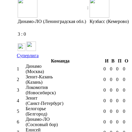
:
Динамо-ЛО (Ленинградская обл.)
Кузбасс (Кемерово)
3
:
0
Суперлига
Команда
И
В
П
О
Динамо
1
0
0
0
0
(Москва)
Зенит-Казань
2
0
0
0
0
(Казань)
Локомотив
3
0
0
0
0
(Новосибирск)
Зенит
4
0
0
0
0
(Санкт-Петербург)
Белогорье
5
0
0
0
0
(Белгород)
Динамо-ЛО
6
0
0
0
0
(Сосновый бор)
Енисей