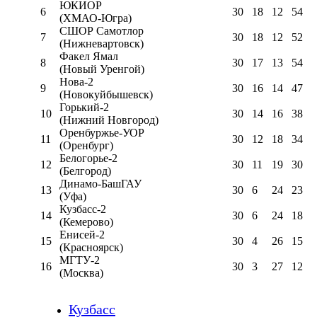
ЮКИОР
6
30
18
12
54
(ХМАО-Югра)
СШОР Самотлор
7
30
18
12
52
(Нижневартовск)
Факел Ямал
8
30
17
13
54
(Новый Уренгой)
Нова-2
9
30
16
14
47
(Новокуйбышевск)
Горький-2
10
30
14
16
38
(Нижний Новгород)
Оренбуржье-УОР
11
30
12
18
34
(Оренбург)
Белогорье-2
12
30
11
19
30
(Белгород)
Динамо-БашГАУ
13
30
6
24
23
(Уфа)
Кузбасс-2
14
30
6
24
18
(Кемерово)
Енисей-2
15
30
4
26
15
(Красноярск)
МГТУ-2
16
30
3
27
12
(Москва)
Кузбасс