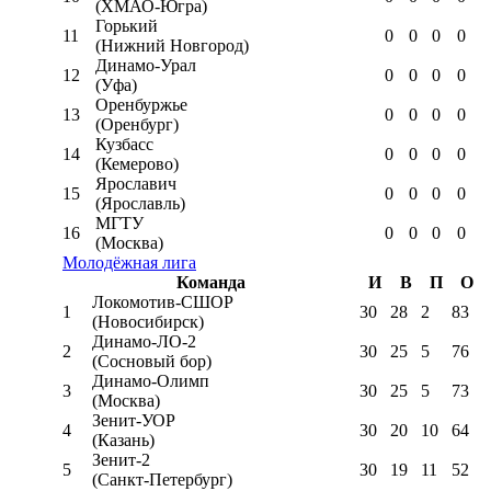
(ХМАО-Югра)
Горький
11
0
0
0
0
(Нижний Новгород)
Динамо-Урал
12
0
0
0
0
(Уфа)
Оренбуржье
13
0
0
0
0
(Оренбург)
Кузбасс
14
0
0
0
0
(Кемерово)
Ярославич
15
0
0
0
0
(Ярославль)
МГТУ
16
0
0
0
0
(Москва)
Молодёжная лига
Команда
И
В
П
О
Локомотив-CШОР
1
30
28
2
83
(Новосибирск)
Динамо-ЛО-2
2
30
25
5
76
(Сосновый бор)
Динамо-Олимп
3
30
25
5
73
(Москва)
Зенит-УОР
4
30
20
10
64
(Казань)
Зенит-2
5
30
19
11
52
(Санкт-Петербург)