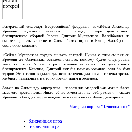
Генеральный секретарь Всероссийской федерации волейбола Александр
Ярёменко поделился мнением по поводу потери центрального
блокирующего сборной России Дмитрия Мусэрского. Волейболист не
сможет принять участие в Олимпийских играх в Рио-де-Жанейро по
состоянию здоровья.
«Сейчас Мусэрского трудно считать потерей. Нужно с этим смириться.
Времени до Олимпиады осталось немного, поэтому будем оперировать
теми, кто есть. У нас в распоряжении остаются три центральных
блокирующих. Конечно, Дмитрий мог бы помочь команде, если бы был
здоров. Этот сезон выдался для него не очень удачным и с точки зрения
клубного чемпионата, и с точки зрения травм и болезней.
Задача на Олимпиаду определена – завоевание медалей как можно более
высокого достоинства. Никто её не отменял и не собирается», - сказал
Ярёменко в беседе с корреспондентом «Чемпионата» Ильёй Джапаридзе.
Материал портала "Чемпионат.com"
ближайшая игра
последняя игра