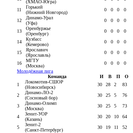
(ХМАО-Югра)
Горький
11
0
0
0
0
(Нижний Новгород)
Динамо-Урал
12
0
0
0
0
(Уфа)
Оренбуржье
13
0
0
0
0
(Оренбург)
Кузбасс
14
0
0
0
0
(Кемерово)
Ярославич
15
0
0
0
0
(Ярославль)
МГТУ
16
0
0
0
0
(Москва)
Молодёжная лига
Команда
И
В
П
О
Локомотив-CШОР
1
30
28
2
83
(Новосибирск)
Динамо-ЛО-2
2
30
25
5
76
(Сосновый бор)
Динамо-Олимп
3
30
25
5
73
(Москва)
Зенит-УОР
4
30
20
10
64
(Казань)
Зенит-2
5
30
19
11
52
(Санкт-Петербург)