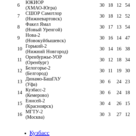
ЮКИОР
6
30
18
12
54
(ХМАО-Югра)
СШОР Самотлор
7
30
18
12
52
(Нижневартовск)
Факел Ямал
8
30
17
13
54
(Новый Уренгой)
Нова-2
9
30
16
14
47
(Новокуйбышевск)
Горький-2
10
30
14
16
38
(Нижний Новгород)
Оренбуржье-УОР
11
30
12
18
34
(Оренбург)
Белогорье-2
12
30
11
19
30
(Белгород)
Динамо-БашГАУ
13
30
6
24
23
(Уфа)
Кузбасс-2
14
30
6
24
18
(Кемерово)
Енисей-2
15
30
4
26
15
(Красноярск)
МГТУ-2
16
30
3
27
12
(Москва)
Кузбасс