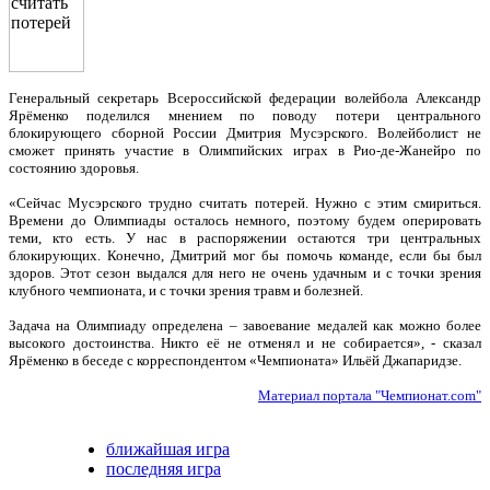
Генеральный секретарь Всероссийской федерации волейбола Александр
Ярёменко поделился мнением по поводу потери центрального
блокирующего сборной России Дмитрия Мусэрского. Волейболист не
сможет принять участие в Олимпийских играх в Рио-де-Жанейро по
состоянию здоровья.
«Сейчас Мусэрского трудно считать потерей. Нужно с этим смириться.
Времени до Олимпиады осталось немного, поэтому будем оперировать
теми, кто есть. У нас в распоряжении остаются три центральных
блокирующих. Конечно, Дмитрий мог бы помочь команде, если бы был
здоров. Этот сезон выдался для него не очень удачным и с точки зрения
клубного чемпионата, и с точки зрения травм и болезней.
Задача на Олимпиаду определена – завоевание медалей как можно более
высокого достоинства. Никто её не отменял и не собирается», - сказал
Ярёменко в беседе с корреспондентом «Чемпионата» Ильёй Джапаридзе.
Материал портала "Чемпионат.com"
ближайшая игра
последняя игра