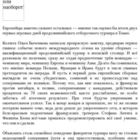
Европейцы заметно сильнее остальных — именно так оценил бы итоги двух
первых игровых дней предолимпийского отборочного турнира в Токио.
Коллега Ольга Быченкова написала прекрасную заметку, предваряя первое
главное событие нового международного сезона на уровне сборных —
квалификационный предолимпийский турнир в японской столице. И всё
разложила по полочкам, сразу же отдав предпочтение трём командам —
чемпиону мира, чемпиону Европы и чемпиону Азии. Да кто бы сомневался,
что именно команды Польши, Франции и Ирана будут в числе главных
претендентов на награды. И пусть в первый день европейские сборные
выглядели не очень убедительно, сомнений в их превосходстве над
соперниками не возникло. Потому что, как мне показалось, и французы
против китайцев, и поляки, соперничавшие с канадцами, действовали
процентов на 70 своих возможностей, как-то расслабленно, не особо
заботясь об итоговом результате. При этом будучи уверенными в
окончательном успехе. Так в конце концов и произошло, но те же поляки
потеряли важное очко, ведь дело дошло до укороченного сета, в котором
бело-красным подопечным французских тренеров Стефана Антига и
Филиппа Блэна всё-таки пришлось продемонстрировать всё своё умение,
что они и сделали.
Объяснить столь спокойное поведение фаворитов турнира могу не столько
недооценкой соперников (хотя и она присутствовала, особенно после