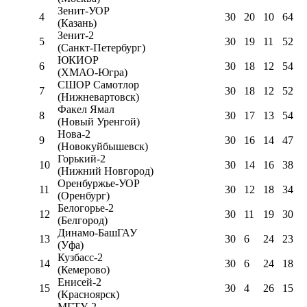
Зенит-УОР
4
30
20
10
64
(Казань)
Зенит-2
5
30
19
11
52
(Санкт-Петербург)
ЮКИОР
6
30
18
12
54
(ХМАО-Югра)
СШОР Самотлор
7
30
18
12
52
(Нижневартовск)
Факел Ямал
8
30
17
13
54
(Новый Уренгой)
Нова-2
9
30
16
14
47
(Новокуйбышевск)
Горький-2
10
30
14
16
38
(Нижний Новгород)
Оренбуржье-УОР
11
30
12
18
34
(Оренбург)
Белогорье-2
12
30
11
19
30
(Белгород)
Динамо-БашГАУ
13
30
6
24
23
(Уфа)
Кузбасс-2
14
30
6
24
18
(Кемерово)
Енисей-2
15
30
4
26
15
(Красноярск)
МГТУ-2