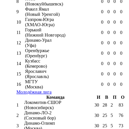
8
0
0
0
0
(Новокуйбышевск)
Факел Ямал
9
0
0
0
0
(Новый Уренгой)
Газпром-Югра
10
0
0
0
0
(ХМАО-Югра)
Горький
11
0
0
0
0
(Нижний Новгород)
Динамо-Урал
12
0
0
0
0
(Уфа)
Оренбуржье
13
0
0
0
0
(Оренбург)
Кузбасс
14
0
0
0
0
(Кемерово)
Ярославич
15
0
0
0
0
(Ярославль)
МГТУ
16
0
0
0
0
(Москва)
Молодёжная лига
Команда
И
В
П
О
Локомотив-CШОР
1
30
28
2
83
(Новосибирск)
Динамо-ЛО-2
2
30
25
5
76
(Сосновый бор)
Динамо-Олимп
3
30
25
5
73
(Москва)