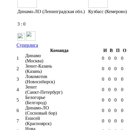
Динамо-ЛО (Ленинградская обл.)
Кузбасс (Кемерово)
3
:
0
Суперлига
Команда
И
В
П
О
Динамо
1
0
0
0
0
(Москва)
Зенит-Казань
2
0
0
0
0
(Казань)
Локомотив
3
0
0
0
0
(Новосибирск)
Зенит
4
0
0
0
0
(Санкт-Петербург)
Белогорье
5
0
0
0
0
(Белгород)
Динамо-ЛО
6
0
0
0
0
(Сосновый бор)
Енисей
7
0
0
0
0
(Красноярск)
Нова