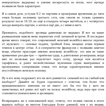
невероятную выдержку и умение воскреснуть из пепла, чего прежде
полякам не было характерно.
И в самом деле, уступая 0:2 по партиям и проигрывая временами до пяти
очков больше половины третьего сета, они смогли не только сравнять
результат после 16:19, но ещё и отыграть четыре матчбола, и с четвёртого
захода выиграть партию, а затем и ещё две, а с ними и матч.
Признаюсь, подобного зрелища давненько не видывал. И вот на какие
размышления навели меня перипетии этой затяжной встречи. В последнее
время много говорят, что современный женский волейбол многое перенял
от мужского — силовые подачи, тройной блок, мощные атаки первым
темпом в центре сетки. А в соперничестве французов с поляками заметил
вещи, обычно присущие именно женскому волейболу: это вам не такие
привычные раз-два-три — приём-пас-удар, а длительные розыгрыши, когда
мяч по несколько раз перелетает через сетку, прежде чем коснётся
тарафлекса, и ранее несвойственные мужчинам серии выигранных и
проигранных соперниками очков, что всегда характеризовало именно
неустойчивую женскую психику.
Ну и кто кому подражает, кто на кого равняется: сильный пол на слабый или
наоборот? Давайте не будем торопиться с ответом, тем более что
принципиального значения он не имеет: кто бы что бы у кого ни
заимствовал, всё равно всё идёт на пользу волейболу, ведь игра при этом
становится увлекательнее и зрелищнее.
Возвращаясь же к описываемой игре, отмечу, что поляки смогли в итоге
вырвать победу во многом благодаря более длинной, чем у их визави,