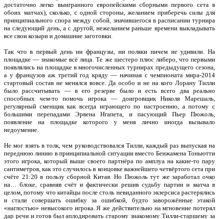
достаточно легко выигранного европейскими сборными первого сета в
обоих матчах), сколько, с одной стороны, желанием приберечь силы для
принципиального спора между собой, значившегося в расписании турнира
на следующий день, а с другой, нежеланием раньше времени выкладывать
все свои козыри и домашние заготовки.
Так что в первый день ни французы, ни поляки ничем не удивили. На
площадке — знакомые всё лица. Те же шестеро плюс либеро, что первыми
появлялись на площадке в многочисленных турнирах предыдущего сезона,
а у французов аж третий год кряду — начиная с чемпионата мира-2014
стартовый состав не менялся вовсе. Да особо и не на кого Лорану Тилли
было рассчитывать — в его резерве было и есть всего два реально
способных чем-то помочь игрока — доигровщик Николя Марешаль,
регулярный сменщик как всегда играющего по настроению, а потому с
большими перепадами Эрвена Нгапета, и пасующий Пьер Пюжоль,
появление на площадке которого у меня лично иногда вызывало
недоумение.
Не мог взять в толк, чем руководствовался Тилли, каждый раз выпуская на
переднюю линию в принципиальной ситуации вместо Бенжамена Тоньютти
этого игрока, который выше своего партнёра по амплуа на какие-то пару
сантиметров, как это случилось в концовке важнейшего четвёртого сета при
счёте 21:20 в пользу сборной Китая. Но Пюжоль тут же заработал очко
на… блоке, сравняв счёт и фактически решив судьбу партии и матча в
целом, потому что китайцы после столь невиданного экзерсиса растерялись
и стали совершать ошибку за ошибкой, будто заворожённые этакой
«наглостью» невысокого игрока. Я же действительно на мгновение потерял
дар речи и готов был аплодировать старому знакомому Тилли-старшему за