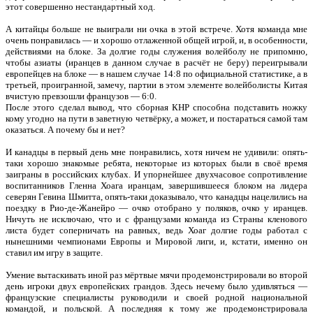
этот совершенно нестандартный ход.
А китайцы больше не выиграли ни очка в этой встрече. Хотя команда мне
очень понравилась — и хорошо отлаженной общей игрой, и, в особенности,
действиями на блоке. За долгие годы служения волейболу не припомню,
чтобы азиаты (иранцев в данном случае в расчёт не беру) переигрывали
европейцев на блоке — в нашем случае 14:8 по официальной статистике, а в
третьей, проигранной, замечу, партии в этом элементе волейболисты Китая
вчистую превзошли французов — 6:0.
После этого сделал вывод, что сборная КНР способна подставить ножку
кому угодно на пути в заветную четвёрку, а может, и постараться самой там
оказаться. А почему бы и нет?
И канадцы в первый день мне понравились, хотя ничем не удивили: опять-
таки хорошо знакомые ребята, некоторые из которых были в своё время
заиграны в российских клубах. И упорнейшее двухчасовое сопротивление
воспитанников Гленна Хоага иранцам, завершившееся блоком на лидера
северян Гевина Шмитта, опять-таки доказывало, что канадцы нацелились на
поездку в Рио-де-Жанейро — очко отобрано у поляков, очко у иранцев.
Ничуть не исключаю, что и с французами команда из Страны кленового
листа будет соперничать на равных, ведь Хоаг долгие годы работал с
нынешними чемпионами Европы и Мировой лиги, и, кстати, именно он
ставил им игру в защите.
Умение вытаскивать иной раз мёртвые мячи продемонстрировали во второй
день игроки двух европейских грандов. Здесь нечему было удивляться —
французские специалисты руководили и своей родной национальной
командой, и польской. А последняя к тому же продемонстрировала