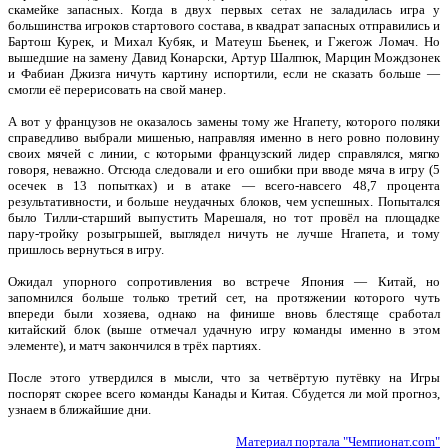
скамейке запасных. Когда в двух первых сетах не заладилась игра у
большинства игроков стартового состава, в квадрат запасных отправились и
Бартош Курек, и Михал Кубяк, и Матеуш Бьенек, и Гжегож Ломач. Но
вышедшие на замену Давид Конарски, Артур Шалпюк, Марцин Мождзонек
и Фабиан Джизга ничуть картину испортили, если не сказать больше —
смогли её перерисовать на свой манер.
А вот у французов не оказалось замены тому же Нгапету, которого поляки
справедливо выбрали мишенью, направляя именно в него ровно половину
своих мячей с линии, с которыми французский лидер справлялся, мягко
говоря, неважно. Отсюда следовали и его ошибки при вводе мяча в игру (5
осечек в 13 попытках) и в атаке — всего-навсего 48,7 процента
результативности, и больше неудачных блоков, чем успешных. Попытался
было Тилли-старший выпустить Марешаля, но тот провёл на площадке
пару-тройку розыгрышей, выглядел ничуть не лучше Нгапета, и тому
пришлось вернуться в игру.
Ожидал упорного сопротивления во встрече Япония — Китай, но
запомнился больше только третий сет, на протяжении которого чуть
впереди были хозяева, однако на финише вновь блестяще сработал
китайский блок (выше отмечал удачную игру команды именно в этом
элементе), и матч закончился в трёх партиях.
После этого утвердился в мысли, что за четвёртую путёвку на Игры
поспорят скорее всего команды Канады и Китая. Сбудется ли мой прогноз,
узнаем в ближайшие дни.
Материал портала "Чемпионат.com"