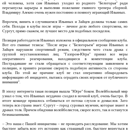
ей человека, хотя сам Ильиных уходил из родного "Белогорья" ради
перезапуска карьеры и выполняя пожелание главного тренера сборной.
Владимиру Алекно очень нужен постоянно и помногу играющий Ильиных.
Впрочем, винить в случившемся Ильиных и Зайцев должны только самих
себя. Походы в клубы после игры – личное дело любого спортсмена, но
Сургут, прямо скажем, не лучшее место для подобных посиделок.
Позиция работодателя Ильиных изложена в официальном сообщении клуба.
Вот его главные тезисы: "После игры с "Белогорьем" игроки Ильиных и
Зайцев нарушили спортивный режим, следствием чего стала драка с
группой неустановленных лиц. "Газпром-Югра" принял все меры
оперативного реагирования, находящиеся в компетенции клуба.
Пострадавшие не стали обращаться с соответствующим заявлением в
полицию, и принято решение свернуть подобную активность со стороны
клуба. По этой же причине клуб не стал оперативно обнародовать
информацию об инциденте, пытаясь оградить своих игроков от публичного
внимания".
В эпоху интернета такая позиция вышла "Югре" боком. Волейбольный мир
узнал о том, что Ильиных неудачно сходил в ночной клуб, очень быстро. В
итоге команде пришлось отбиваться от потока слухов и домыслов. Зато
теперь вся страна знает: Сургут – город суровых мужчин, которые знают в
драках толк. Причем обидчики волейболистов, скорее всего, так и останутся
безнаказанными.
– Это наша с Пашей инициатива – не проводить расследование. Мы хотим
быстрее забыть всю эту историю как страшный сон, быстрее вернуться в