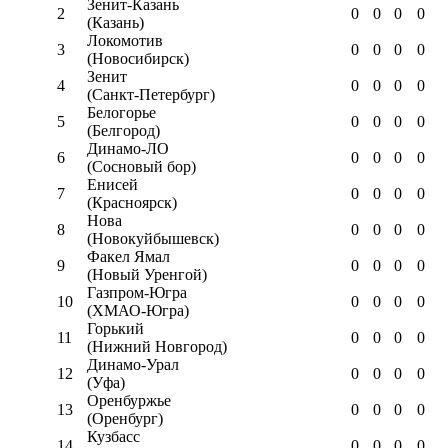
Зенит-Казань
2
0
0
0
0
(Казань)
Локомотив
3
0
0
0
0
(Новосибирск)
Зенит
4
0
0
0
0
(Санкт-Петербург)
Белогорье
5
0
0
0
0
(Белгород)
Динамо-ЛО
6
0
0
0
0
(Сосновый бор)
Енисей
7
0
0
0
0
(Красноярск)
Нова
8
0
0
0
0
(Новокуйбышевск)
Факел Ямал
9
0
0
0
0
(Новый Уренгой)
Газпром-Югра
10
0
0
0
0
(ХМАО-Югра)
Горький
11
0
0
0
0
(Нижний Новгород)
Динамо-Урал
12
0
0
0
0
(Уфа)
Оренбуржье
13
0
0
0
0
(Оренбург)
Кузбасс
14
0
0
0
0