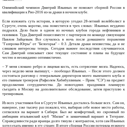
Олимпийский чемпион Дмитрий Ильиных не поможет сборной России в
квалификации к Рио-2016 из-за драки в ночном клубе.
Если изложить суть истории, в которую угодил 28-летний волейболист в
Сургуте, очень коротко, она поместится в трех словах: Ильиных неудачно
подрался. Дело было в одном из ночных клубов города нефтяников и
газовиков. Туда Дмитрий пошел вместе с партнером по команде связующим
Павлом Зайцевым. Все случилось в ночь после домашнего поражения
"Газпрома-Югры" от "Белогорья" – 0:3. Детали драки неизвестны, да и не
слишком интересны теперь. Сегодня важнее последствия случившегося.
Сам Дмитрий описывает свое текущее состояние и планы на будущее
честно и неожиданно оптимистично.
– У меня сломано ребро и лицевая кость, есть сотрясение мозга. Надеюсь,
через неделю меня выпишут, – пообещал Ильиных. – После этого должен
состояться разговор с генеральным директором моего нынешнего клуба и
его главным тренером (Рафаэлем Хабибуллиным. – Прим. "СЭ") на предмет
продолжения сотрудничества. До новогодних праздников планирую
съездить в Москву на дополнительное обследование, затем приступлю к
тренировкам.
Из всех участников боя в Сургуте Ильиных досталось больше всех. Сам он,
наверное, уже тысячу раз пожалел, что, выбирая себе новое место работы,
согласился на вариант в Сибири. Был же комфортный, но скромный по
амбициям итальянский клуб "Милан" и заманчивый вариант в Тегеране.
Справедливости ради иранцы долго тянули с контрактом, хотя сам Ильиных
хотел ехать именно в эту страну. В итоге сборная России потеряла нужного