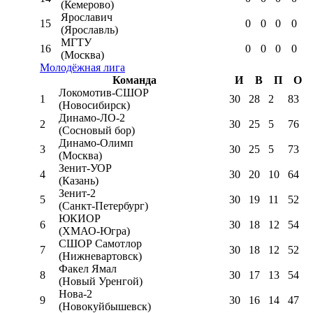
(Кемерово)
Ярославич
15
0
0
0
0
(Ярославль)
МГТУ
16
0
0
0
0
(Москва)
Молодёжная лига
Команда
И
В
П
О
Локомотив-CШОР
1
30
28
2
83
(Новосибирск)
Динамо-ЛО-2
2
30
25
5
76
(Сосновый бор)
Динамо-Олимп
3
30
25
5
73
(Москва)
Зенит-УОР
4
30
20
10
64
(Казань)
Зенит-2
5
30
19
11
52
(Санкт-Петербург)
ЮКИОР
6
30
18
12
54
(ХМАО-Югра)
СШОР Самотлор
7
30
18
12
52
(Нижневартовск)
Факел Ямал
8
30
17
13
54
(Новый Уренгой)
Нова-2
9
30
16
14
47
(Новокуйбышевск)