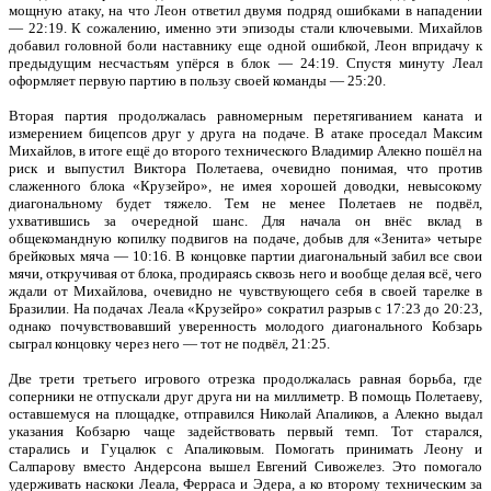
мощную атаку, на что Леон ответил двумя подряд ошибками в нападении
— 22:19. К сожалению, именно эти эпизоды стали ключевыми. Михайлов
добавил головной боли наставнику еще одной ошибкой, Леон впридачу к
предыдущим несчастьям упёрся в блок — 24:19. Спустя минуту Леал
оформляет первую партию в пользу своей команды — 25:20.
Вторая партия продолжалась равномерным перетягиванием каната и
измерением бицепсов друг у друга на подаче. В атаке проседал Максим
Михайлов, в итоге ещё до второго технического Владимир Алекно пошёл на
риск и выпустил Виктора Полетаева, очевидно понимая, что против
слаженного блока «Крузейро», не имея хорошей доводки, невысокому
диагональному будет тяжело. Тем не менее Полетаев не подвёл,
ухватившись за очередной шанс. Для начала он внёс вклад в
общекомандную копилку подвигов на подаче, добыв для «Зенита» четыре
брейковых мяча — 10:16. В концовке партии диагональный забил все свои
мячи, откручивая от блока, продираясь сквозь него и вообще делая всё, чего
ждали от Михайлова, очевидно не чувствующего себя в своей тарелке в
Бразилии. На подачах Леала «Крузейро» сократил разрыв с 17:23 до 20:23,
однако почувствовавший уверенность молодого диагонального Кобзарь
сыграл концовку через него — тот не подвёл, 21:25.
Две трети третьего игрового отрезка продолжалась равная борьба, где
соперники не отпускали друг друга ни на миллиметр. В помощь Полетаеву,
оставшемуся на площадке, отправился Николай Апаликов, а Алекно выдал
указания Кобзарю чаще задействовать первый темп. Тот старался,
старались и Гуцалюк с Апаликовым. Помогать принимать Леону и
Салпарову вместо Андерсона вышел Евгений Сивожелез. Это помогало
удерживать наскоки Леала, Ферраса и Эдера, а ко второму техническим за