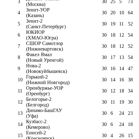
3
30
25
5
73
(Москва)
Зенит-УОР
4
30
20
10
64
(Казань)
Зенит-2
5
30
19
11
52
(Санкт-Петербург)
ЮКИОР
6
30
18
12
54
(ХМАО-Югра)
СШОР Самотлор
7
30
18
12
52
(Нижневартовск)
Факел Ямал
8
30
17
13
54
(Новый Уренгой)
Нова-2
9
30
16
14
47
(Новокуйбышевск)
Горький-2
10
30
14
16
38
(Нижний Новгород)
Оренбуржье-УОР
11
30
12
18
34
(Оренбург)
Белогорье-2
12
30
11
19
30
(Белгород)
Динамо-БашГАУ
13
30
6
24
23
(Уфа)
Кузбасс-2
14
30
6
24
18
(Кемерово)
Енисей-2
15
30
4
26
15
(Красноярск)