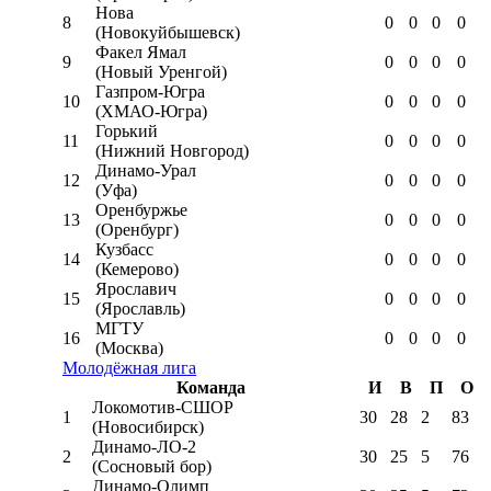
Нова
8
0
0
0
0
(Новокуйбышевск)
Факел Ямал
9
0
0
0
0
(Новый Уренгой)
Газпром-Югра
10
0
0
0
0
(ХМАО-Югра)
Горький
11
0
0
0
0
(Нижний Новгород)
Динамо-Урал
12
0
0
0
0
(Уфа)
Оренбуржье
13
0
0
0
0
(Оренбург)
Кузбасс
14
0
0
0
0
(Кемерово)
Ярославич
15
0
0
0
0
(Ярославль)
МГТУ
16
0
0
0
0
(Москва)
Молодёжная лига
Команда
И
В
П
О
Локомотив-CШОР
1
30
28
2
83
(Новосибирск)
Динамо-ЛО-2
2
30
25
5
76
(Сосновый бор)
Динамо-Олимп