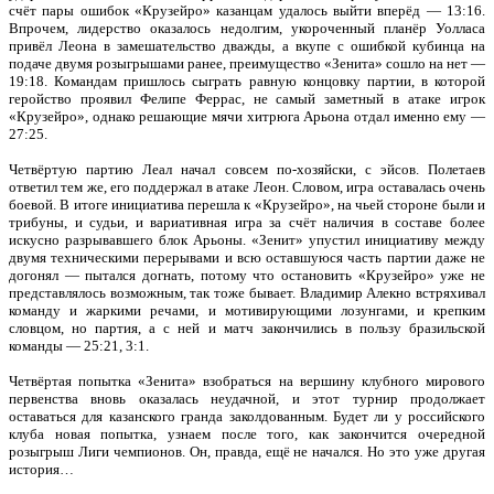
счёт пары ошибок «Крузейро» казанцам удалось выйти вперёд — 13:16.
Впрочем, лидерство оказалось недолгим, укороченный планёр Уолласа
привёл Леона в замешательство дважды, а вкупе с ошибкой кубинца на
подаче двумя розыгрышами ранее, преимущество «Зенита» сошло на нет —
19:18. Командам пришлось сыграть равную концовку партии, в которой
геройство проявил Фелипе Феррас, не самый заметный в атаке игрок
«Крузейро», однако решающие мячи хитрюга Арьона отдал именно ему —
27:25.
Четвёртую партию Леал начал совсем по-хозяйски, с эйсов. Полетаев
ответил тем же, его поддержал в атаке Леон. Словом, игра оставалась очень
боевой. В итоге инициатива перешла к «Крузейро», на чьей стороне были и
трибуны, и судьи, и вариативная игра за счёт наличия в составе более
искусно разрывавшего блок Арьоны. «Зенит» упустил инициативу между
двумя техническими перерывами и всю оставшуюся часть партии даже не
догонял — пытался догнать, потому что остановить «Крузейро» уже не
представлялось возможным, так тоже бывает. Владимир Алекно встряхивал
команду и жаркими речами, и мотивирующими лозунгами, и крепким
словцом, но партия, а с ней и матч закончились в пользу бразильской
команды — 25:21, 3:1.
Четвёртая попытка «Зенита» взобраться на вершину клубного мирового
первенства вновь оказалась неудачной, и этот турнир продолжает
оставаться для казанского гранда заколдованным. Будет ли у российского
клуба новая попытка, узнаем после того, как закончится очередной
розыгрыш Лиги чемпионов. Он, правда, ещё не начался. Но это уже другая
история…