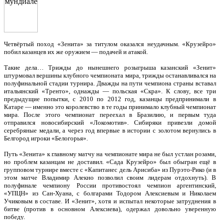
Четвёртый поход «Зенита» за титулом оказался неудачным. «Крузейро»
побил казанцев их же оружием — подачей и атакой.
Такие дела… Трижды до нынешнего розыгрыша казанский «Зенит»
штурмовал вершины клубного чемпионата мира, трижды останавливался на
полуфинальной стадии турнира. Дважды на пути чемпиона страны вставал
итальянский «Тренто», однажды — польская «Скра». К слову, все три
предыдущие попытки, с 2010 по 2012 год, казанцы предпринимали в
Катаре — именно это королевство в те годы принимало клубный чемпионат
мира. После этого чемпионат переехал в Бразилию, и первым туда
отправился новосибирский «Локомотив». Сибиряки привезли домой
серебряные медали, а через год впервые в истории с золотом вернулись в
Белгород игроки «Белогорья».
Путь «Зенита» к главному матчу на чемпионате мира не был устлан розами,
но проблем казанцам не доставил. «Сада Крузейро» был обыгран ещё в
групповом турнире вместе с «Капитанес дель Арисиба» из Пурэто-Рико (и в
этом матче Владимир Алекно позволил своим лидерам отдохнуть). В
полуфинале чемпиону России противостоял чемпион аргентинский,
«УПЦН» из Сан-Хуана, с болгарами Тодором Алексиевым и Николаем
Учиковым в составе. И «Зенит», хотя и испытал некоторые затруднения в
битве (против в основном Алексиева), одержал довольно уверенную
победу.