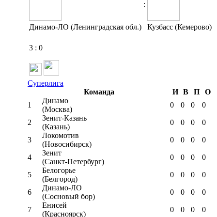
:
Динамо-ЛО (Ленинградская обл.)
Кузбасс (Кемерово)
3
:
0
Суперлига
Команда
И
В
П
О
Динамо
1
0
0
0
0
(Москва)
Зенит-Казань
2
0
0
0
0
(Казань)
Локомотив
3
0
0
0
0
(Новосибирск)
Зенит
4
0
0
0
0
(Санкт-Петербург)
Белогорье
5
0
0
0
0
(Белгород)
Динамо-ЛО
6
0
0
0
0
(Сосновый бор)
Енисей
7
0
0
0
0
(Красноярск)