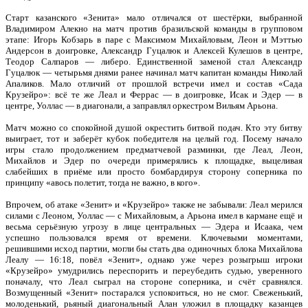
Старт казанского «Зенита» мало отличался от шестёрки, выбранной
Владимиром Алекно на матч против бразильской команды в групповом
этапе: Игорь Кобзарь в паре с Максимом Михайловым, Леон и Мэттью
Андерсон в доигровке, Александр Гуцалюк и Алексей Кулешов в центре,
Теодор Салпаров — либеро. Единственной заменой стал Александр
Гуцалюк — четырьмя днями ранее начинал матч капитан команды Николай
Апаликов. Мало отличий от прошлой встречи имел и состав «Сада
Крузейро»: всё те же Леал и Феррас — в доигровке, Исак и Эдер — в
центре, Уоллас — в диагонали, а заправлял оркестром Вильям Арьона.
Матч можно со спокойной душой окрестить битвой подач. Кто эту битву
выиграет, тот и заберёт кубок победителя на целый год. Посему начало
игры стало продолжением предматчевой разминки, где Леал, Леон,
Михайлов и Эдер по очереди примерялись к площадке, выцеливая
слабейших в приёме или просто бомбардируя сторону соперника по
принципу «авось полетит, тогда не важно, в кого».
Впрочем, об атаке «Зенит» и «Крузейро» также не забывали: Леал мерился
силами с Леоном, Уоллас — с Михайловым, а Арьона имел в кармане ещё и
весьма серьёзную угрозу в лице центральных — Эдера и Исаака, чем
успешно пользовался время от времени. Ключевыми моментами,
решившими исход партии, могли бы стать два одиночных блока Михайлова
Леалу — 16:18, повёл «Зенит», однако уже через розыгрыш игроки
«Крузейро» умудрились переспорить и переубедить судью, уверенного
поначалу, что Леал сыграл на стороне соперника, и счёт сравнялся.
Возмущенный «Зенит» постарался успокоиться, но не смог. Свеженький,
молоденький, рьяный диагональный Алан уложил в площадку казанцев