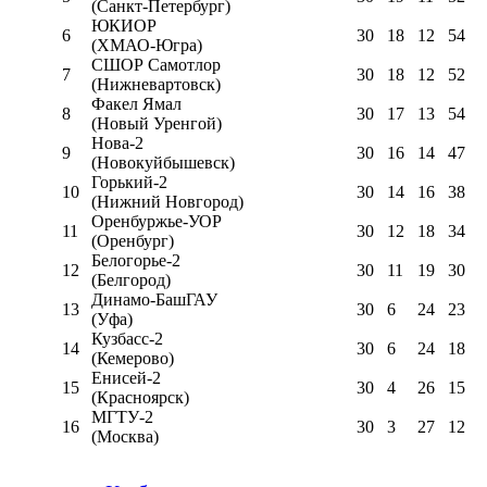
(Санкт-Петербург)
ЮКИОР
6
30
18
12
54
(ХМАО-Югра)
СШОР Самотлор
7
30
18
12
52
(Нижневартовск)
Факел Ямал
8
30
17
13
54
(Новый Уренгой)
Нова-2
9
30
16
14
47
(Новокуйбышевск)
Горький-2
10
30
14
16
38
(Нижний Новгород)
Оренбуржье-УОР
11
30
12
18
34
(Оренбург)
Белогорье-2
12
30
11
19
30
(Белгород)
Динамо-БашГАУ
13
30
6
24
23
(Уфа)
Кузбасс-2
14
30
6
24
18
(Кемерово)
Енисей-2
15
30
4
26
15
(Красноярск)
МГТУ-2
16
30
3
27
12
(Москва)