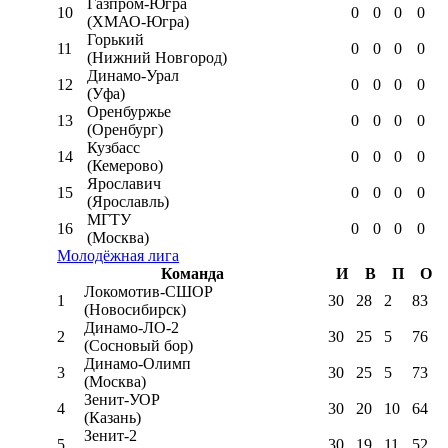
Газпром-Югра
10
0
0
0
0
(ХМАО-Югра)
Горький
11
0
0
0
0
(Нижний Новгород)
Динамо-Урал
12
0
0
0
0
(Уфа)
Оренбуржье
13
0
0
0
0
(Оренбург)
Кузбасс
14
0
0
0
0
(Кемерово)
Ярославич
15
0
0
0
0
(Ярославль)
МГТУ
16
0
0
0
0
(Москва)
Молодёжная лига
Команда
И
В
П
О
Локомотив-CШОР
1
30
28
2
83
(Новосибирск)
Динамо-ЛО-2
2
30
25
5
76
(Сосновый бор)
Динамо-Олимп
3
30
25
5
73
(Москва)
Зенит-УОР
4
30
20
10
64
(Казань)
Зенит-2
5
30
19
11
52