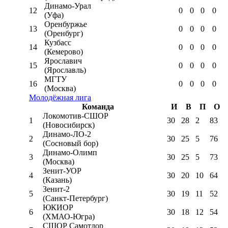
Динамо-Урал
12
0
0
0
0
(Уфа)
Оренбуржье
13
0
0
0
0
(Оренбург)
Кузбасс
14
0
0
0
0
(Кемерово)
Ярославич
15
0
0
0
0
(Ярославль)
МГТУ
16
0
0
0
0
(Москва)
Молодёжная лига
Команда
И
В
П
О
Локомотив-CШОР
1
30
28
2
83
(Новосибирск)
Динамо-ЛО-2
2
30
25
5
76
(Сосновый бор)
Динамо-Олимп
3
30
25
5
73
(Москва)
Зенит-УОР
4
30
20
10
64
(Казань)
Зенит-2
5
30
19
11
52
(Санкт-Петербург)
ЮКИОР
6
30
18
12
54
(ХМАО-Югра)
СШОР Самотлор