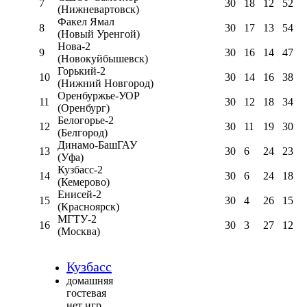
7
30
18
12
52
(Нижневартовск)
Факел Ямал
8
30
17
13
54
(Новый Уренгой)
Нова-2
9
30
16
14
47
(Новокуйбышевск)
Горький-2
10
30
14
16
38
(Нижний Новгород)
Оренбуржье-УОР
11
30
12
18
34
(Оренбург)
Белогорье-2
12
30
11
19
30
(Белгород)
Динамо-БашГАУ
13
30
6
24
23
(Уфа)
Кузбасс-2
14
30
6
24
18
(Кемерово)
Енисей-2
15
30
4
26
15
(Красноярск)
МГТУ-2
16
30
3
27
12
(Москва)
Кузбасс
домашняя
гостевая
нет игр