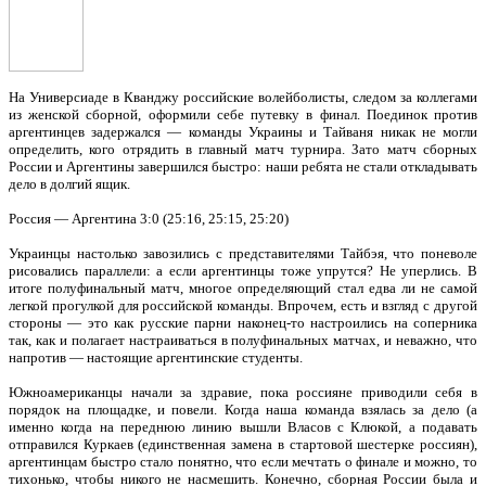
На Универсиаде в Кванджу российские волейболисты, следом за коллегами
из женской сборной, оформили себе путевку в финал. Поединок против
аргентинцев задержался — команды Украины и Тайваня никак не могли
определить, кого отрядить в главный матч турнира. Зато матч сборных
России и Аргентины завершился быстро: наши ребята не стали откладывать
дело в долгий ящик.
Россия — Аргентина 3:0 (25:16, 25:15, 25:20)
Украинцы настолько завозились с представителями Тайбэя, что поневоле
рисовались параллели: а если аргентинцы тоже упрутся? Не уперлись. В
итоге полуфинальный матч, многое определяющий стал едва ли не самой
легкой прогулкой для российской команды. Впрочем, есть и взгляд с другой
стороны — это как русские парни наконец-то настроились на соперника
так, как и полагает настраиваться в полуфинальных матчах, и неважно, что
напротив — настоящие аргентинские студенты.
Южноамериканцы начали за здравие, пока россияне приводили себя в
порядок на площадке, и повели. Когда наша команда взялась за дело (а
именно когда на переднюю линию вышли Власов с Клюкой, а подавать
отправился Куркаев (единственная замена в стартовой шестерке россиян),
аргентинцам быстро стало понятно, что если мечтать о финале и можно, то
тихонько, чтобы никого не насмешить. Конечно, сборная России была и