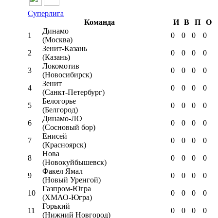
Суперлига
Команда
И
В
П
О
Динамо
1
0
0
0
0
(Москва)
Зенит-Казань
2
0
0
0
0
(Казань)
Локомотив
3
0
0
0
0
(Новосибирск)
Зенит
4
0
0
0
0
(Санкт-Петербург)
Белогорье
5
0
0
0
0
(Белгород)
Динамо-ЛО
6
0
0
0
0
(Сосновый бор)
Енисей
7
0
0
0
0
(Красноярск)
Нова
8
0
0
0
0
(Новокуйбышевск)
Факел Ямал
9
0
0
0
0
(Новый Уренгой)
Газпром-Югра
10
0
0
0
0
(ХМАО-Югра)
Горький
11
0
0
0
0
(Нижний Новгород)