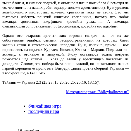
выше блоком, и сильнее подачей, и опытнее в плане волейбола (несмотря на
то, что многие из наших ребят гораздо моложе аргентинских). Ну и уровень
волейбольного мастерства, конечно, сраванить тоже не стоит. Это мы
пытаемся избегать понятий «никакие соперники», потому что любая
команда, достигшая полуфинала достойна уважения. А команда,
оказывающая сопротивление профессионалам, достойна его вдвойне.
Однако все старания аргентинских игроков сводили на нет их же
собственные ошибки, самыми распространенными из которых были
касания сетки и категорические неподачи. Ну и, конечно, прием — вот
порезвились на подачах Куркаев, Ковалев, Клюка и Маркин. Подавали по-
всякому, с огоньком и выдумкой. Блоку оставалось только вовремя
показаться над сеткой — хотя до атаки у аргентинцев частенько не
доходило. Словом, эта победа была очень важной, но не заставила наших
парней хорошенько пропотеть. Впереди финал против сборной Украины —
в воскресенье, в 14.00 мск.
Тайвань — Украина 2:3 (25:23, 15:25, 20:25, 25:16, 13:15)\
Материал портала "Volleyballnews.ru"
ближайшая игра
последняя игра
16 октября