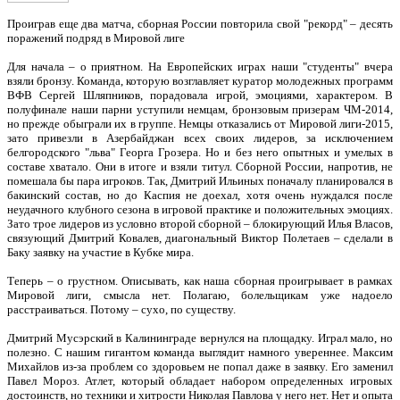
Проиграв еще два матча, сборная России повторила свой "рекорд" – десять
поражений подряд в Мировой лиге
Для начала – о приятном. На Европейских играх наши "студенты" вчера
взяли бронзу. Команда, которую возглавляет куратор молодежных программ
ВФВ Сергей Шляпников, порадовала игрой, эмоциями, характером. В
полуфинале наши парни уступили немцам, бронзовым призерам ЧМ-2014,
но прежде обыграли их в группе. Немцы отказались от Мировой лиги-2015,
зато привезли в Азербайджан всех своих лидеров, за исключением
белгородского "льва" Георга Грозера. Но и без него опытных и умелых в
составе хватало. Они в итоге и взяли титул. Сборной России, напротив, не
помешала бы пара игроков. Так, Дмитрий Ильиных поначалу планировался в
бакинский состав, но до Каспия не доехал, хотя очень нуждался после
неудачного клубного сезона в игровой практике и положительных эмоциях.
Зато трое лидеров из условно второй сборной – блокирующий Илья Власов,
связующий Дмитрий Ковалев, диагональный Виктор Полетаев – сделали в
Баку заявку на участие в Кубке мира.
Теперь – о грустном. Описывать, как наша сборная проигрывает в рамках
Мировой лиги, смысла нет. Полагаю, болельщикам уже надоело
расстраиваться. Потому – сухо, по существу.
Дмитрий Мусэрский в Калининграде вернулся на площадку. Играл мало, но
полезно. С нашим гигантом команда выглядит намного увереннее. Максим
Михайлов из-за проблем со здоровьем не попал даже в заявку. Его заменил
Павел Мороз. Атлет, который обладает набором определенных игровых
достоинств, но техники и хитрости Николая Павлова у него нет. Нет и опыта