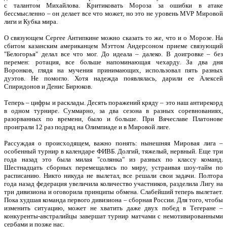
с талантом Михайлова. Критиковать Мороза за ошибки в атаке
бессмысленно – он делает все что может, но это не уровень MVP Мировой
лиги и Кубка мира.
О связующем Сергее Антипкине можно сказать то же, что и о Морозе. На
сбитом казанским американцем Мэттом Андерсоном приеме связующий
"Белогорья" делал все что мог. До идеала – далеко. В доигровке – без
перемен: ротация, все больше напоминающая чехарду. За два дня
Воронков, глядя на мучения принимающих, использовал пять разных
дуэтов. Не помогло. Хотя надежда появлялась, дарили ее Алексей
Спиридонов и Денис Бирюков.
Теперь – цифры и расклады. Десять поражений кряду – это наш антирекорд
в одном турнире. Суммарно, за два сезона в разных соревнованиях,
разорванных по времени, было и больше. При Вячеславе Платонове
проиграли 12 раз подряд на Олимпиаде и в Мировой лиге.
Рассуждая о происходящем, важно понять: нынешняя Мировая лига –
особенный турнир в календаре ФИВБ. Долгий, тяжелый, нервный. Еще три
года назад это была милая "солянка" из разных по классу команд.
Шестнадцать сборных перемещались по миру, устраивая шоу-тайм по
расписанию. Никто никуда не вылетал, все решали свои задачи. Полтора
года назад федерация увеличила количество участников, разделила Лигу на
три дивизиона и оговорила принципы обмена. Слабейший теперь вылетает.
Пока худшая команда первого дивизиона – сборная России. Для того, чтобы
изменить ситуацию, может не хватить даже двух побед в Тегеране –
конкуренты-австралийцы завершат турнир матчами с немотивированными
сербами и позже нас.