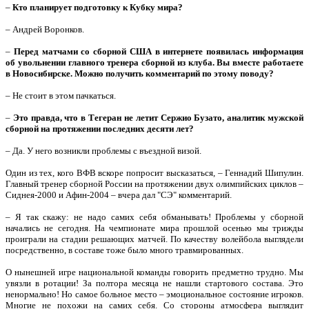
–
Кто планирует подготовку к Кубку мира?
– Андрей Воронков.
–
Перед матчами со сборной США в интернете появилась информация
об увольнении главного тренера сборной из клуба. Вы вместе работаете
в Новосибирске. Можно получить комментарий по этому поводу?
– Не стоит в этом пачкаться.
–
Это правда, что в Тегеран не летит Сержио Бузато, аналитик мужской
сборной на протяжении последних десяти лет?
– Да. У него возникли проблемы с въездной визой.
Один из тех, кого ВФВ вскоре попросит высказаться, – Геннадий Шипулин.
Главный тренер сборной России на протяжении двух олимпийских циклов –
Сиднея-2000 и Афин-2004 – вчера дал "СЭ" комментарий.
– Я так скажу: не надо самих себя обманывать! Проблемы у сборной
начались не сегодня. На чемпионате мира прошлой осенью мы трижды
проиграли на стадии решающих матчей. По качеству волейбола выглядели
посредственно, в составе тоже было много травмированных.
О нынешней игре национальной команды говорить предметно трудно. Мы
увязли в ротации! За полтора месяца не нашли стартового состава. Это
ненормально! Но самое больное место – эмоциональное состояние игроков.
Многие не похожи на самих себя. Со стороны атмосфера выглядит