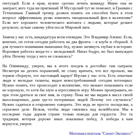
гнетущей. Если я прав, нужно срочно лечить команду. Иначе она не
заиграет, кого туда ни приглашай. И Мусэрский тут не поможет, и Гранкин с
Тетюхиным. Главный тренер должен понять: он способен быть в этом
вопросе эффективным, резко изменить эмоциональный фон в коллективе?
Если нет хорошего человеческого контакта с людьми, которые делают
результат, лучше самому уйти после Мировой лиги.
Замена у нас есть, кандидатура всем очевидна. Это Владимир Алекно. Если,
конечно, он готов сегодня работать на два фронта – в клубе и сборной. А
для лучшего понимания нынешних бед, нужно заглянуть глубже в историю.
Воронков работал когда-то с молодежкой. Начал бодро, но был вынужден
уйти. Почему тогда у него не сложилось?
На Олимпиаду, уверен, мы в итоге поедем и достойно там сыграем.
Несмотря на десять поражений, не стану кричать, что все пропало, мы
теряем сборную, это настоящий караул! Игроки у нас есть. Есть опытные
люди и молодые таланты, виден невостребованный сегодня потенциал.
Нужно понять, что происходит в коллективе, что мешает показывать если
не хорошую, то хотя бы злую и агрессивную игру. Можно проигрывать, но
при этом драться за свое имя, за страну. Пока же мы видим в массе своей
выхолощенных, даже где-то потерянных людей. Почему это случилось?
Нужно садиться и откровенно говорить. Это ведь не просто посиделки, а
серьезное дело. Нельзя, чтобы люди смеялись над волейболом. Мы в
последние годы дарили стране только поводы для гордости. Это та
традиция, которая дороже иных локальных побед. А победы к нам
вернутся, уверен.
Материал портала "Спорт-Экспресс"