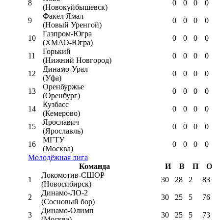
8
0
0
0
0
(Новокуйбышевск)
Факел Ямал
9
0
0
0
0
(Новый Уренгой)
Газпром-Югра
10
0
0
0
0
(ХМАО-Югра)
Горький
11
0
0
0
0
(Нижний Новгород)
Динамо-Урал
12
0
0
0
0
(Уфа)
Оренбуржье
13
0
0
0
0
(Оренбург)
Кузбасс
14
0
0
0
0
(Кемерово)
Ярославич
15
0
0
0
0
(Ярославль)
МГТУ
16
0
0
0
0
(Москва)
Молодёжная лига
Команда
И
В
П
О
Локомотив-CШОР
1
30
28
2
83
(Новосибирск)
Динамо-ЛО-2
2
30
25
5
76
(Сосновый бор)
Динамо-Олимп
3
30
25
5
73
(Москва)