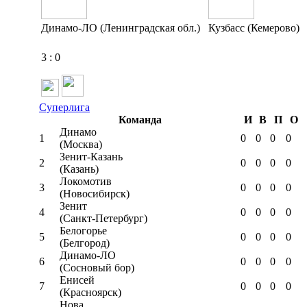
Динамо-ЛО (Ленинградская обл.)
Кузбасс (Кемерово)
3
:
0
Суперлига
Команда
И
В
П
О
Динамо
1
0
0
0
0
(Москва)
Зенит-Казань
2
0
0
0
0
(Казань)
Локомотив
3
0
0
0
0
(Новосибирск)
Зенит
4
0
0
0
0
(Санкт-Петербург)
Белогорье
5
0
0
0
0
(Белгород)
Динамо-ЛО
6
0
0
0
0
(Сосновый бор)
Енисей
7
0
0
0
0
(Красноярск)
Нова