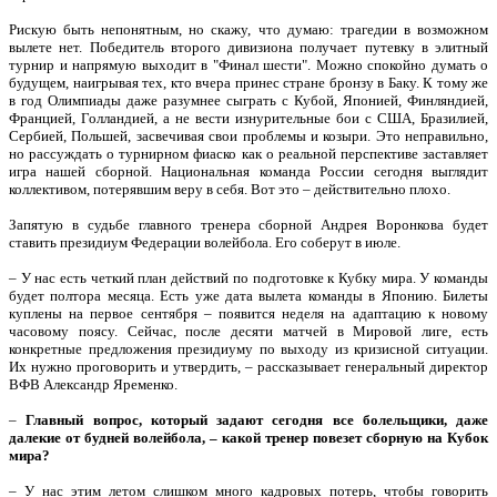
Рискую быть непонятным, но скажу, что думаю: трагедии в возможном
вылете нет. Победитель второго дивизиона получает путевку в элитный
турнир и напрямую выходит в "Финал шести". Можно спокойно думать о
будущем, наигрывая тех, кто вчера принес стране бронзу в Баку. К тому же
в год Олимпиады даже разумнее сыграть с Кубой, Японией, Финляндией,
Францией, Голландией, а не вести изнурительные бои с США, Бразилией,
Сербией, Польшей, засвечивая свои проблемы и козыри. Это неправильно,
но рассуждать о турнирном фиаско как о реальной перспективе заставляет
игра нашей сборной. Национальная команда России сегодня выглядит
коллективом, потерявшим веру в себя. Вот это – действительно плохо.
Запятую в судьбе главного тренера сборной Андрея Воронкова будет
ставить президиум Федерации волейбола. Его соберут в июле.
– У нас есть четкий план действий по подготовке к Кубку мира. У команды
будет полтора месяца. Есть уже дата вылета команды в Японию. Билеты
куплены на первое сентября – появится неделя на адаптацию к новому
часовому поясу. Сейчас, после десяти матчей в Мировой лиге, есть
конкретные предложения президиуму по выходу из кризисной ситуации.
Их нужно проговорить и утвердить, – рассказывает генеральный директор
ВФВ Александр Яременко.
–
Главный вопрос, который задают сегодня все болельщики, даже
далекие от будней волейбола, – какой тренер повезет сборную на Кубок
мира?
– У нас этим летом слишком много кадровых потерь, чтобы говорить