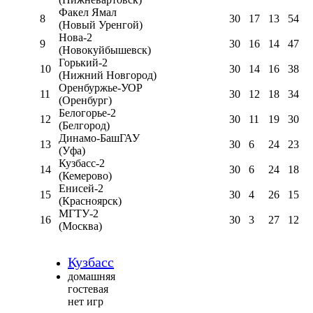
Факел Ямал
8
30
17
13
54
(Новый Уренгой)
Нова-2
9
30
16
14
47
(Новокуйбышевск)
Горький-2
10
30
14
16
38
(Нижний Новгород)
Оренбуржье-УОР
11
30
12
18
34
(Оренбург)
Белогорье-2
12
30
11
19
30
(Белгород)
Динамо-БашГАУ
13
30
6
24
23
(Уфа)
Кузбасс-2
14
30
6
24
18
(Кемерово)
Енисей-2
15
30
4
26
15
(Красноярск)
МГТУ-2
16
30
3
27
12
(Москва)
Кузбасс
домашняя
гостевая
нет игр