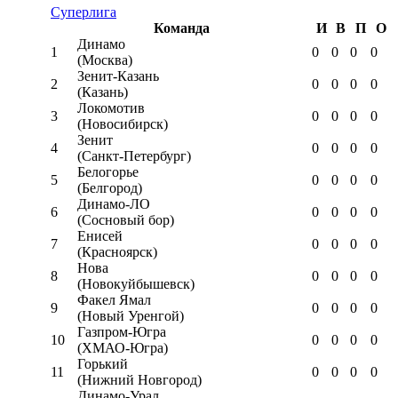
Суперлига
Команда
И
В
П
О
Динамо
1
0
0
0
0
(Москва)
Зенит-Казань
2
0
0
0
0
(Казань)
Локомотив
3
0
0
0
0
(Новосибирск)
Зенит
4
0
0
0
0
(Санкт-Петербург)
Белогорье
5
0
0
0
0
(Белгород)
Динамо-ЛО
6
0
0
0
0
(Сосновый бор)
Енисей
7
0
0
0
0
(Красноярск)
Нова
8
0
0
0
0
(Новокуйбышевск)
Факел Ямал
9
0
0
0
0
(Новый Уренгой)
Газпром-Югра
10
0
0
0
0
(ХМАО-Югра)
Горький
11
0
0
0
0
(Нижний Новгород)
Динамо-Урал