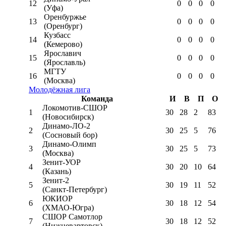
12
0
0
0
0
(Уфа)
Оренбуржье
13
0
0
0
0
(Оренбург)
Кузбасс
14
0
0
0
0
(Кемерово)
Ярославич
15
0
0
0
0
(Ярославль)
МГТУ
16
0
0
0
0
(Москва)
Молодёжная лига
Команда
И
В
П
О
Локомотив-CШОР
1
30
28
2
83
(Новосибирск)
Динамо-ЛО-2
2
30
25
5
76
(Сосновый бор)
Динамо-Олимп
3
30
25
5
73
(Москва)
Зенит-УОР
4
30
20
10
64
(Казань)
Зенит-2
5
30
19
11
52
(Санкт-Петербург)
ЮКИОР
6
30
18
12
54
(ХМАО-Югра)
СШОР Самотлор
7
30
18
12
52
(Нижневартовск)