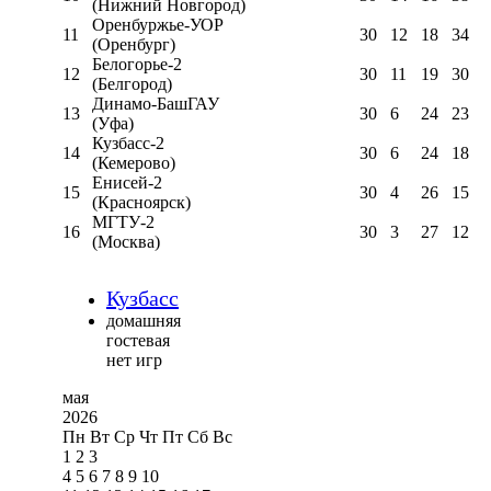
(Нижний Новгород)
Оренбуржье-УОР
11
30
12
18
34
(Оренбург)
Белогорье-2
12
30
11
19
30
(Белгород)
Динамо-БашГАУ
13
30
6
24
23
(Уфа)
Кузбасс-2
14
30
6
24
18
(Кемерово)
Енисей-2
15
30
4
26
15
(Красноярск)
МГТУ-2
16
30
3
27
12
(Москва)
Кузбасс
домашняя
гостевая
нет игр
мая
2026
Пн
Вт
Ср
Чт
Пт
Сб
Вс
1
2
3
4
5
6
7
8
9
10