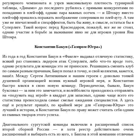
регулярного чемпионата и узрев максимальную плотность турнирной
таблицы, «Динамо» до последнего рубилось с прямыми конкурентами по
попаданию в плей-офф, однако пара важных осечек — и Штокру вместо
плей-офф пришлось поражать воображение соперников по плей-ауту. А там
уже не впечатлений и спецэффектов, быть бы живу, в смысле, остаться бы в
Суперлиге. Такой вопрос перед Краснодаром, пожалуй, все же не стоял,
однако участие в борьбе за выживание явно не для игроков уровня Яна
Штокра.
Константин Бакун («Газпром-Югра»)
Из года в год Константин Бакун в «Факеле» выдавал отличную статистику,
всякий раз становясь лидером атак Суперлиги, либо что-то вроде того,
однако результата для команды это не приносило. Решившись сменить клуб
по самым разным причинам, Бакун попал в точку, и свой коллектив, кажется,
нашёл. Между Сергем Антипкиным и нашим героем с довольно тонкой
душевной организацией возник нужный игровой нерв, и Константин
быстро влился в свою новую команду. Периодически, бывало, Бакун
буксовал — за ним это замечается, и волейболиста приходилось отправлять
на «подумать над игрой» в квадрат для запасных, однако чаще всего его
статистика превосходила самые смелые ожидания специалистов. А здесь
ещё и результат пришёл, по крайней мере для «Газпрома-Югры» это
лучший в истории, и Константин Бакун по праву может считать себя одним
из главных творцов этого успеха.
Диагонального сургутской команды включили в расширенный список
второй сборной России — и хотя реестр действительно очень
расширенный и выбирать есть из кого, у Бакуна в этой компании отличные