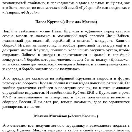
возможностей стабильно, и периодически выдавая сольные концерты, как
это было, кстати, во всех матчах с той самой «Губернией» или поединках с
«Газпромом-Югрой».
Павел Круглов («Динамо» Москва)
Покой и стабильная жизнь Павла Круглова в «Динамо» перед стартом
сезона висели на волоске: в московский клуб перешёл Иван Зайцев,
итальянский диагональный, серьёзный и опытный конкурент. Капитан
сборной Италии, на минуточку, и вообще грамотный парень, да ещё и в
доигровке мастак. Круглову пришлось хорошенько засучить рукава, чтобы
отправить Зайцева в квадрат и приготовиться к долгой и серьёзной
конкурентной борьбе, которая, конечно, пошла бы на пользу «Динамо»…
но, к сожалению для московской команды и Зайцева, итальянец занедужил и
захворал, и борьбы как таковой не получилось.
Это, правда, не сказалось на набранной Кругловым скорости и форме,
потому что обороты Павел не сбавил и сезон выдал поистине отличный. Он
вообще достаточно стабилен в последних сезонах, но в этот чемпионат
определённо выделяется. И завоёванным Кубком ЕКВ с Кругловым в роли
MVP, и возвращением на пьедестал, и снова полученным вызовом в
сборную России. И на этот раз, вполне возможно, дело не ограничится
расширенным списком.
Максим Михайлов («Зенит-Казань»)
Это отмечают все: получив летнюю передышку и возможность подлатать
орудия, Пулемет Максим вернулся в строй в своей улучшенной версии,