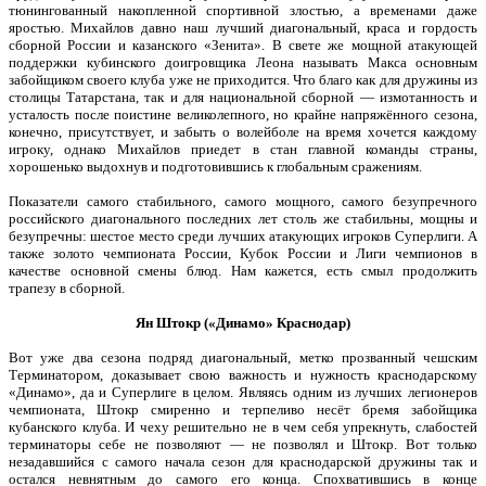
тюнингованный накопленной спортивной злостью, а временами даже
яростью. Михайлов давно наш лучший диагональный, краса и гордость
сборной России и казанского «Зенита». В свете же мощной атакующей
поддержки кубинского доигровщика Леона называть Макса основным
забойщиком своего клуба уже не приходится. Что благо как для дружины из
столицы Татарстана, так и для национальной сборной — измотанность и
усталость после поистине великолепного, но крайне напряжённого сезона,
конечно, присутствует, и забыть о волейболе на время хочется каждому
игроку, однако Михайлов приедет в стан главной команды страны,
хорошенько выдохнув и подготовившись к глобальным сражениям.
Показатели самого стабильного, самого мощного, самого безупречного
российского диагонального последних лет столь же стабильны, мощны и
безупречны: шестое место среди лучших атакующих игроков Суперлиги. А
также золото чемпионата России, Кубок России и Лиги чемпионов в
качестве основной смены блюд. Нам кажется, есть смыл продолжить
трапезу в сборной.
Ян Штокр («Динамо» Краснодар)
Вот уже два сезона подряд диагональный, метко прозванный чешским
Терминатором, доказывает свою важность и нужность краснодарскому
«Динамо», да и Суперлиге в целом. Являясь одним из лучших легионеров
чемпионата, Штокр смиренно и терпеливо несёт бремя забойщика
кубанского клуба. И чеху решительно не в чем себя упрекнуть, слабостей
терминаторы себе не позволяют — не позволял и Штокр. Вот только
незадавшийся с самого начала сезон для краснодарской дружины так и
остался невнятным до самого его конца. Спохватившись в конце