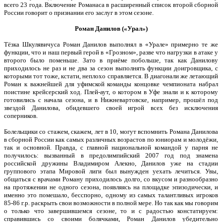
всего 23 года. Включение Романаса в расширенный список второй сборной
России говорит о признании его заслуг в этом сезоне.
Роман Данилов («Урал»)
Тёзка Шкулявичуса Роман Данилов выполнял в «Урале» примерно те же
функции, что и наш первый герой в «Грозном», разве что нагрузки в атаке у
второго было поменьше. Зато в приёме побольше, так как Данилову
приходилось не раз и не два за сезон выполнять функции доигровщика, с
которыми тот тоже, кстати, неплохо справляется. В диагонали же летающий
Роман к важнейшей для уфимской команды концовке чемпионата набрал
поистине крейсерский ход. Плей-аут, о котором в Уфе знали и к которому
готовились с начала сезона, и в Нижневартовске, например, прошёл под
звездой Данилова, обидевшего своей игрой всех без исключения
соперников.
Болельщики со стажем, скажем, лет в 10, могут вспомнить Романа Данилова
в сборной России как самых различных возрастов по юниорам и молодёжи,
так и основной. Правда, с главной национальной командой у парня не
получилось: вызванный в предолимпийский 2007 год под знамена
российской дружины Владимиром Алекно, Данилов уже на стадии
группового этапа Мировой лиги был вынужден уехать лечиться. Увы,
общаться с врачами Роману приходилось долго, со вкусом и разнообразно
на протяжении не одного сезона, появляясь на площадке эпизодически, и
именно это помешало, бесспорно, одному из самых талантливых игроков
85-86 г.р. раскрыть свои возможности в полной мере. Но так как мы говорим
о только что завершившемся сезоне, то и с радостью констатируем:
справившись со своими болячками, Роман Данилов убедительно