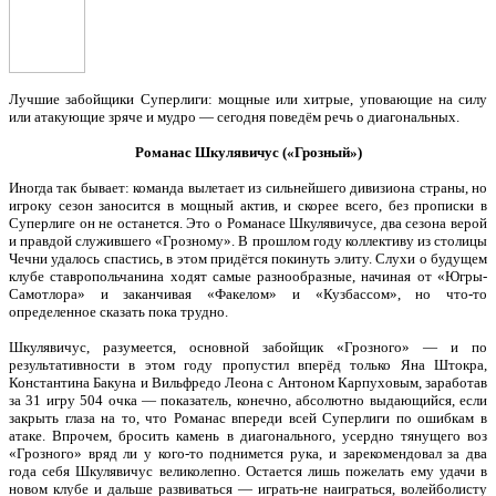
Лучшие забойщики Суперлиги: мощные или хитрые, уповающие на силу
или атакующие зряче и мудро — сегодня поведём речь о диагональных.
Романас Шкулявичус («Грозный»)
Иногда так бывает: команда вылетает из сильнейшего дивизиона страны, но
игроку сезон заносится в мощный актив, и скорее всего, без прописки в
Суперлиге он не останется. Это о Романасе Шкулявичусе, два сезона верой
и правдой служившего «Грозному». В прошлом году коллективу из столицы
Чечни удалось спастись, в этом придётся покинуть элиту. Слухи о будущем
клубе ставропольчанина ходят самые разнообразные, начиная от «Югры-
Самотлора» и заканчивая «Факелом» и «Кузбассом», но что-то
определенное сказать пока трудно.
Шкулявичус, разумеется, основной забойщик «Грозного» — и по
результативности в этом году пропустил вперёд только Яна Штокра,
Константина Бакуна и Вильфредо Леона с Антоном Карпуховым, заработав
за 31 игру 504 очка — показатель, конечно, абсолютно выдающийся, если
закрыть глаза на то, что Романас впереди всей Суперлиги по ошибкам в
атаке. Впрочем, бросить камень в диагонального, усердно тянущего воз
«Грозного» вряд ли у кого-то поднимется рука, и зарекомендовал за два
года себя Шкулявичус великолепно. Остается лишь пожелать ему удачи в
новом клубе и дальше развиваться — играть-не наиграться, волейболисту