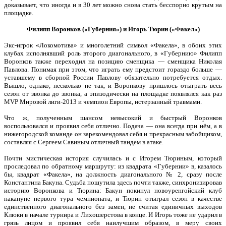
доказывает, что иногда и в 30 лет можно снова стать бесспорно крутым на
площадке.
Филипп Воронков («Губерния») и Игорь Тюрин («Факел»)
Экс-игрок «Локомотива» и многолетний символ «Факела», в обоих этих
клубах исполнявший роль второго диагонального, в «Губернию» Филипп
Воронков также переходил на позицию сменщика — сменщика Николая
Павлова. Понимая при этом, что играть ему предстоит гораздо больше —
уставшему в сборной России Павлову обязательно потребуется отдых.
Вышло, однако, несколько не так, и Воронкову пришлось отыграть весь
сезон от звонка до звонка, а эпизодически на площадке появлялся как раз
MVP Мировой лиги-2013 и чемпион Европы, истерзанный травмами.
Что ж, полученным шансом невысокий и быстрый Воронков
воспользовался и проявил себя отлично. Подача — она всегда при нём, а в
нижегородской команде он зарекомендовал себя и прекрасным забойщиком,
составляя с Сергеем Савиным отличный тандем в атаке.
Почти мистическая история случилась и с Игорем Тюриным, который
проследовал по обратному маршруту: из квадрата «Губернии» в, казалось
бы, квадрат «Факела», на должность диагонального № 2, сразу после
Константина Бакуна. Судьба пошутила здесь почти также, синхронизировав
историю Воронкова и Тюрина: Бакун покинул новоуренгойский клуб
накануне первого тура чемпионата, и Тюрин отыграл сезон в качестве
единственного диагонального без замен, не считая единичных выходов
Клюки в начале турнира и Лихошерстова в конце. И Игорь тоже не ударил в
грязь лицом и проявил себя наилучшим образом, в меру своих