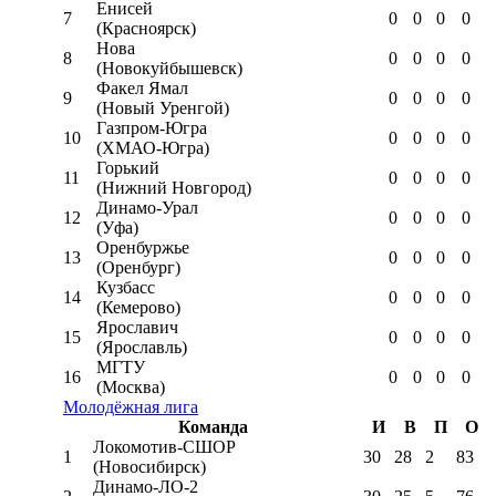
Енисей
7
0
0
0
0
(Красноярск)
Нова
8
0
0
0
0
(Новокуйбышевск)
Факел Ямал
9
0
0
0
0
(Новый Уренгой)
Газпром-Югра
10
0
0
0
0
(ХМАО-Югра)
Горький
11
0
0
0
0
(Нижний Новгород)
Динамо-Урал
12
0
0
0
0
(Уфа)
Оренбуржье
13
0
0
0
0
(Оренбург)
Кузбасс
14
0
0
0
0
(Кемерово)
Ярославич
15
0
0
0
0
(Ярославль)
МГТУ
16
0
0
0
0
(Москва)
Молодёжная лига
Команда
И
В
П
О
Локомотив-CШОР
1
30
28
2
83
(Новосибирск)
Динамо-ЛО-2