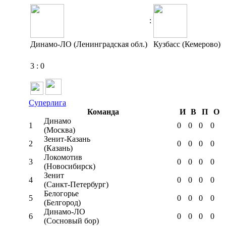
:
Динамо-ЛО (Ленинградская обл.)
Кузбасс (Кемерово)
3
:
0
Суперлига
Команда
И
В
П
О
Динамо
1
0
0
0
0
(Москва)
Зенит-Казань
2
0
0
0
0
(Казань)
Локомотив
3
0
0
0
0
(Новосибирск)
Зенит
4
0
0
0
0
(Санкт-Петербург)
Белогорье
5
0
0
0
0
(Белгород)
Динамо-ЛО
6
0
0
0
0
(Сосновый бор)