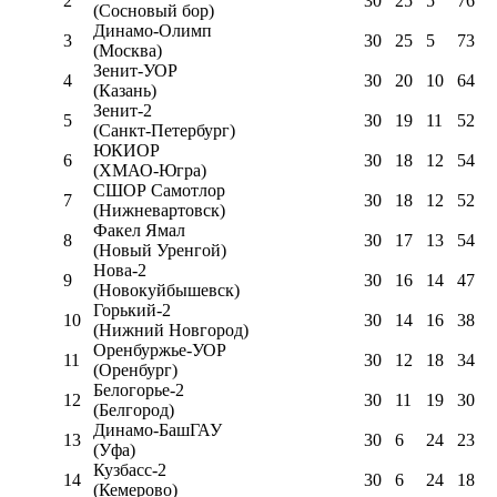
2
30
25
5
76
(Сосновый бор)
Динамо-Олимп
3
30
25
5
73
(Москва)
Зенит-УОР
4
30
20
10
64
(Казань)
Зенит-2
5
30
19
11
52
(Санкт-Петербург)
ЮКИОР
6
30
18
12
54
(ХМАО-Югра)
СШОР Самотлор
7
30
18
12
52
(Нижневартовск)
Факел Ямал
8
30
17
13
54
(Новый Уренгой)
Нова-2
9
30
16
14
47
(Новокуйбышевск)
Горький-2
10
30
14
16
38
(Нижний Новгород)
Оренбуржье-УОР
11
30
12
18
34
(Оренбург)
Белогорье-2
12
30
11
19
30
(Белгород)
Динамо-БашГАУ
13
30
6
24
23
(Уфа)
Кузбасс-2
14
30
6
24
18
(Кемерово)