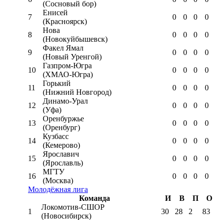
(Сосновый бор)
Енисей
7
0
0
0
0
(Красноярск)
Нова
8
0
0
0
0
(Новокуйбышевск)
Факел Ямал
9
0
0
0
0
(Новый Уренгой)
Газпром-Югра
10
0
0
0
0
(ХМАО-Югра)
Горький
11
0
0
0
0
(Нижний Новгород)
Динамо-Урал
12
0
0
0
0
(Уфа)
Оренбуржье
13
0
0
0
0
(Оренбург)
Кузбасс
14
0
0
0
0
(Кемерово)
Ярославич
15
0
0
0
0
(Ярославль)
МГТУ
16
0
0
0
0
(Москва)
Молодёжная лига
Команда
И
В
П
О
Локомотив-CШОР
1
30
28
2
83
(Новосибирск)