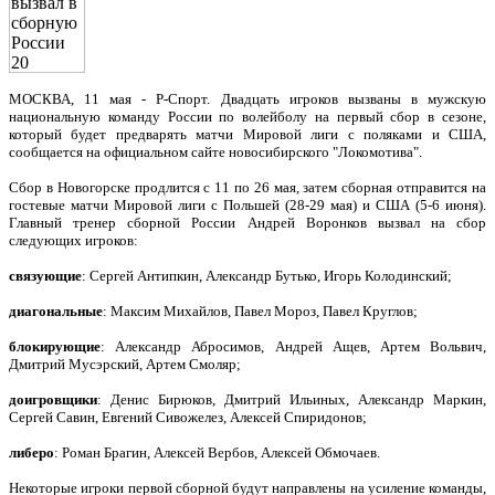
МОСКВА, 11 мая - Р-Спорт. Двадцать игроков вызваны в мужскую
национальную команду России по волейболу на первый сбор в сезоне,
который будет предварять матчи Мировой лиги с поляками и США,
сообщается на официальном сайте новосибирского "Локомотива".
Сбор в Новогорске продлится с 11 по 26 мая, затем сборная отправится на
гостевые матчи Мировой лиги с Польшей (28-29 мая) и США (5-6 июня).
Главный тренер сборной России Андрей Воронков вызвал на сбор
следующих игроков:
связующие
: Сергей Антипкин, Александр Бутько, Игорь Колодинский;
диагональные
: Максим Михайлов, Павел Мороз, Павел Круглов;
блокирующие
: Александр Абросимов, Андрей Ащев, Артем Вольвич,
Дмитрий Мусэрский, Артем Смоляр;
доигровщики
: Денис Бирюков, Дмитрий Ильиных, Александр Маркин,
Сергей Савин, Евгений Сивожелез, Алексей Спиридонов;
либеро
: Роман Брагин, Алексей Вербов, Алексей Обмочаев.
Некоторые игроки первой сборной будут направлены на усиление команды,