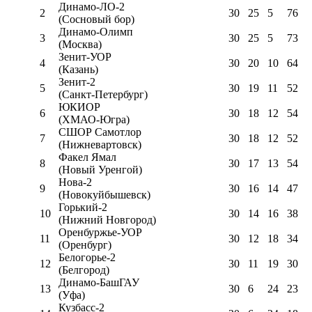
Динамо-ЛО-2
2
30
25
5
76
(Сосновый бор)
Динамо-Олимп
3
30
25
5
73
(Москва)
Зенит-УОР
4
30
20
10
64
(Казань)
Зенит-2
5
30
19
11
52
(Санкт-Петербург)
ЮКИОР
6
30
18
12
54
(ХМАО-Югра)
СШОР Самотлор
7
30
18
12
52
(Нижневартовск)
Факел Ямал
8
30
17
13
54
(Новый Уренгой)
Нова-2
9
30
16
14
47
(Новокуйбышевск)
Горький-2
10
30
14
16
38
(Нижний Новгород)
Оренбуржье-УОР
11
30
12
18
34
(Оренбург)
Белогорье-2
12
30
11
19
30
(Белгород)
Динамо-БашГАУ
13
30
6
24
23
(Уфа)
Кузбасс-2