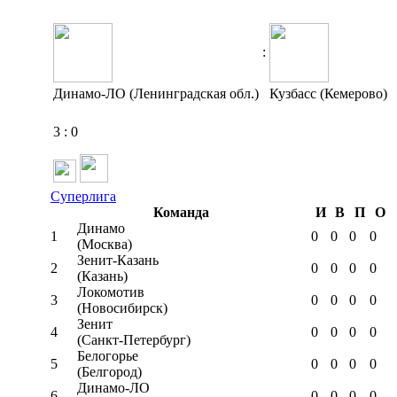
:
Динамо-ЛО (Ленинградская обл.)
Кузбасс (Кемерово)
3
:
0
Суперлига
Команда
И
В
П
О
Динамо
1
0
0
0
0
(Москва)
Зенит-Казань
2
0
0
0
0
(Казань)
Локомотив
3
0
0
0
0
(Новосибирск)
Зенит
4
0
0
0
0
(Санкт-Петербург)
Белогорье
5
0
0
0
0
(Белгород)
Динамо-ЛО
6
0
0
0
0