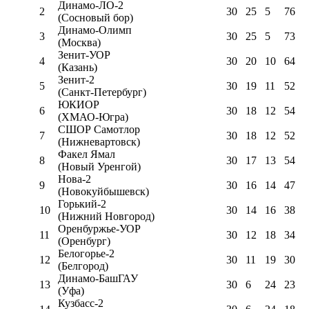
Динамо-ЛО-2
2
30
25
5
76
(Сосновый бор)
Динамо-Олимп
3
30
25
5
73
(Москва)
Зенит-УОР
4
30
20
10
64
(Казань)
Зенит-2
5
30
19
11
52
(Санкт-Петербург)
ЮКИОР
6
30
18
12
54
(ХМАО-Югра)
СШОР Самотлор
7
30
18
12
52
(Нижневартовск)
Факел Ямал
8
30
17
13
54
(Новый Уренгой)
Нова-2
9
30
16
14
47
(Новокуйбышевск)
Горький-2
10
30
14
16
38
(Нижний Новгород)
Оренбуржье-УОР
11
30
12
18
34
(Оренбург)
Белогорье-2
12
30
11
19
30
(Белгород)
Динамо-БашГАУ
13
30
6
24
23
(Уфа)
Кузбасс-2