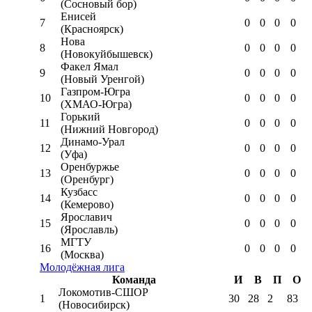
(Сосновый бор)
Енисей
7
0
0
0
0
(Красноярск)
Нова
8
0
0
0
0
(Новокуйбышевск)
Факел Ямал
9
0
0
0
0
(Новый Уренгой)
Газпром-Югра
10
0
0
0
0
(ХМАО-Югра)
Горький
11
0
0
0
0
(Нижний Новгород)
Динамо-Урал
12
0
0
0
0
(Уфа)
Оренбуржье
13
0
0
0
0
(Оренбург)
Кузбасс
14
0
0
0
0
(Кемерово)
Ярославич
15
0
0
0
0
(Ярославль)
МГТУ
16
0
0
0
0
(Москва)
Молодёжная лига
Команда
И
В
П
О
Локомотив-CШОР
1
30
28
2
83
(Новосибирск)