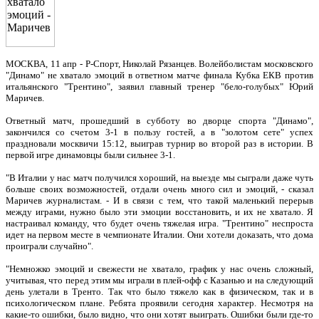
МОСКВА, 11 апр - Р-Спорт, Николай Рязанцев. Волейболистам московского
"Динамо" не хватало эмоций в ответном матче финала Кубка ЕКВ против
итальянского "Трентино", заявил главный тренер "бело-голубых" Юрий
Маричев.
Ответный матч, прошедший в субботу во дворце спорта "Динамо",
закончился со счетом 3-1 в пользу гостей, а в "золотом сете" успех
праздновали москвичи 15:12, выиграв турнир во второй раз в истории. В
первой игре динамовцы были сильнее 3-1.
"В Италии у нас матч получился хороший, на выезде мы сыграли даже чуть
больше своих возможностей, отдали очень много сил и эмоций, - сказал
Маричев журналистам. - И в связи с тем, что такой маленький перерыв
между играми, нужно было эти эмоции восстановить, и их не хватало. Я
настраивал команду, что будет очень тяжелая игра. "Трентино" неспроста
идет на первом месте в чемпионате Италии. Они хотели доказать, что дома
проиграли случайно".
"Немножко эмоций и свежести не хватало, график у нас очень сложный,
учитывая, что перед этим мы играли в плей-офф с Казанью и на следующий
день улетали в Тренто. Так что было тяжело как в физическом, так и в
психологическом плане. Ребята проявили сегодня характер. Несмотря на
какие-то ошибки, было видно, что они хотят выиграть. Ошибки были где-то