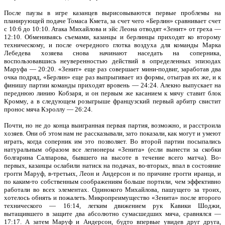
После паузы в игре казанцев вырисовываются первые проблемы на
планирующей подаче Томаса Кмета, за счет чего «Берлин» сравнивает счет
с 10:6 до 10:10. Атака Михайлова и эйс Леона отводят «Зенит» от греха —
12:10. Обмениваясь съемами, казанцы и берлинцы приходят ко второму
техническому, и после очередного глотка воздуха для команды Марка
Лебедева хозяева снова начинают наседать на соперника,
воспользовавшись неуверенностью действий в определенных эпизодах
Маруфа — 20:20. «Зенит» еще раз совершает мини-подвиг, заработав два
очка подряд, «Берлин» еще раз выпрыгивает из формы, отыграв их же, и к
финишу партии команды приходят вровень — 24:24. Алекно выпускает на
переднюю линию Кобзаря, и он первым же касанием к мячу ставит блок
Кромму, а в следующем розыгрыше французский первый арбитр свистит
пронос мяча Кэроллу — 26:24.
Почти, но не до конца выигранная первая партия, возможно, и расстроила
хозяев. Они об этом нам не рассказывали, зато показали, как могут и умеют
играть, когда соперник им это позволяет. Во второй партии посыпались
натуральным образом все легионеры «Зенита» (если вынести за скобки
болгарина Салпарова, бывшего на высоте в течение всего матча). Во-
первых, казанцы ослабили натиск на подачах, во-вторых, впал в состояние
грогги Маруф, в-третьих, Леон и Андерсон и по причине грогги иранца, и
по каким-то собственным соображениям больше портили, чем эффективно
работали во всех элементах. Одинокого Михайлова, пашущего за троих,
хотелось обнять и пожалеть. Микропреимущество «Зенита» после второго
технического — 16:14, легким движением рук Кавики Шоджи,
вытащившего в защите два абсолютно сумасшедших мяча, сравнялся —
17:17. А затем Маруф и Андерсон, будто впервые увидев друг друга,