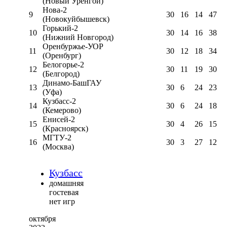
(Новый Уренгой)
Нова-2
9
30
16
14
47
(Новокуйбышевск)
Горький-2
10
30
14
16
38
(Нижний Новгород)
Оренбуржье-УОР
11
30
12
18
34
(Оренбург)
Белогорье-2
12
30
11
19
30
(Белгород)
Динамо-БашГАУ
13
30
6
24
23
(Уфа)
Кузбасс-2
14
30
6
24
18
(Кемерово)
Енисей-2
15
30
4
26
15
(Красноярск)
МГТУ-2
16
30
3
27
12
(Москва)
Кузбасс
домашняя
гостевая
нет игр
октября