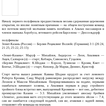
Началу первого полуфинала предшествовала весьма сдержанная церемония
открытия, по вполне понятным причинам — на общем построении команд
все почтили минутой молчания память погибших в Альпах пассажиров и
членов экипажа Аэробуса, летевшего рейсом Барселона — Дюссельдорф.
полуфиналы
Зенит-Казань (Россия) — Берлин Рециклинг Воллейс (Германия) 3:1 (26:24,
21:25, 25:22, 25:15)
«Зенит-Казань»: Маруф — Михайлов, Андерсон — Леон, Апаликов —
Ащев, Салпаров (л) — старт; Кобзарь, Сивожелез, Гуцалюк.
«Берлин Рециклинг»: К.Шоджи — Кэролл, Тузински — Кромм, Кмет —
Бонтье, Э.Шоджи (л) — старт; Кюхнер, Де Марки, Дюннес, Кристоф.
Старт матча вышел равным: Кавика Шоджи орудует за счет ломового
Роберта Кромма, Саид Маруф равномерно распределяет нагрузку между
Леоном и Максом Михайловым. Поприцеливавшись на подаче, первыми
ошибаться начинают хозяева, а Апаликов первым в ряду стройного
тройного блока встретил мяч, выпущенный Кроммом — вот оно, дебютное
преимущество Казани — 5:3. Михайлов увеличивает авоську брейков
«Зенита», дополнив матч отсутствующим до этого момента эйсом — 7:4,
сам же ошибается следующей подачей, сам же, атаковав с задней линии,
отправляет обе команды на перерыв.