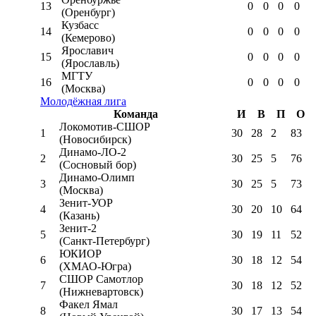
13
0
0
0
0
(Оренбург)
Кузбасс
14
0
0
0
0
(Кемерово)
Ярославич
15
0
0
0
0
(Ярославль)
МГТУ
16
0
0
0
0
(Москва)
Молодёжная лига
Команда
И
В
П
О
Локомотив-CШОР
1
30
28
2
83
(Новосибирск)
Динамо-ЛО-2
2
30
25
5
76
(Сосновый бор)
Динамо-Олимп
3
30
25
5
73
(Москва)
Зенит-УОР
4
30
20
10
64
(Казань)
Зенит-2
5
30
19
11
52
(Санкт-Петербург)
ЮКИОР
6
30
18
12
54
(ХМАО-Югра)
СШОР Самотлор
7
30
18
12
52
(Нижневартовск)
Факел Ямал
8
30
17
13
54