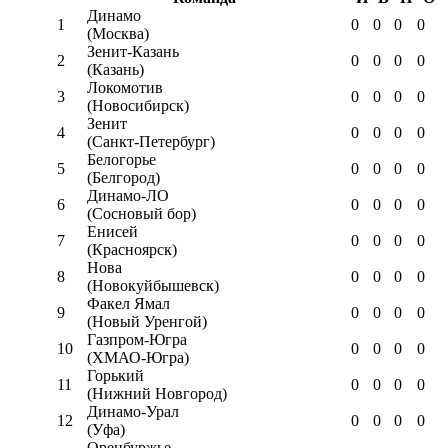
Динамо
1
0
0
0
0
(Москва)
Зенит-Казань
2
0
0
0
0
(Казань)
Локомотив
3
0
0
0
0
(Новосибирск)
Зенит
4
0
0
0
0
(Санкт-Петербург)
Белогорье
5
0
0
0
0
(Белгород)
Динамо-ЛО
6
0
0
0
0
(Сосновый бор)
Енисей
7
0
0
0
0
(Красноярск)
Нова
8
0
0
0
0
(Новокуйбышевск)
Факел Ямал
9
0
0
0
0
(Новый Уренгой)
Газпром-Югра
10
0
0
0
0
(ХМАО-Югра)
Горький
11
0
0
0
0
(Нижний Новгород)
Динамо-Урал
12
0
0
0
0
(Уфа)
Оренбуржье