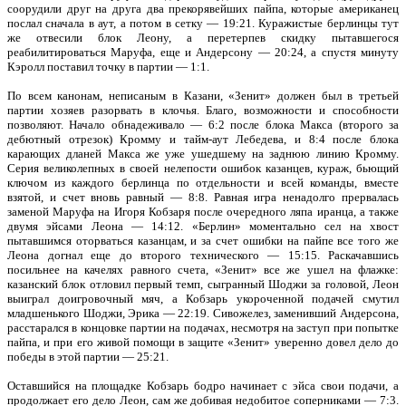
соорудили друг на друга два прекорявейших пайпа, которые американец
послал сначала в аут, а потом в сетку — 19:21. Куражистые берлинцы тут
же отвесили блок Леону, а перетерпев скидку пытавшегося
реабилитироваться Маруфа, еще и Андерсону — 20:24, а спустя минуту
Кэролл поставил точку в партии — 1:1.
По всем канонам, неписаным в Казани, «Зенит» должен был в третьей
партии хозяев разорвать в клочья. Благо, возможности и способности
позволяют. Начало обнадеживало — 6:2 после блока Макса (второго за
дебютный отрезок) Кромму и тайм-аут Лебедева, и 8:4 после блока
карающих дланей Макса же уже ушедшему на заднюю линию Кромму.
Серия великолепных в своей нелепости ошибок казанцев, кураж, бьющий
ключом из каждого берлинца по отдельности и всей команды, вместе
взятой, и счет вновь равный — 8:8. Равная игра ненадолго прервалась
заменой Маруфа на Игоря Кобзаря после очередного ляпа иранца, а также
двумя эйсами Леона — 14:12. «Берлин» моментально сел на хвост
пытавшимся оторваться казанцам, и за счет ошибки на пайпе все того же
Леона догнал еще до второго технического — 15:15. Раскачавшись
посильнее на качелях равного счета, «Зенит» все же ушел на флажке:
казанский блок отловил первый темп, сыгранный Шоджи за головой, Леон
выиграл доигровочный мяч, а Кобзарь укороченной подачей смутил
младшенького Шоджи, Эрика — 22:19. Сивожелез, заменивший Андерсона,
расстарался в концовке партии на подачах, несмотря на заступ при попытке
пайпа, и при его живой помощи в защите «Зенит» уверенно довел дело до
победы в этой партии — 25:21.
Оставшийся на площадке Кобзарь бодро начинает с эйса свои подачи, а
продолжает его дело Леон, сам же добивая недобитое соперниками — 7:3.