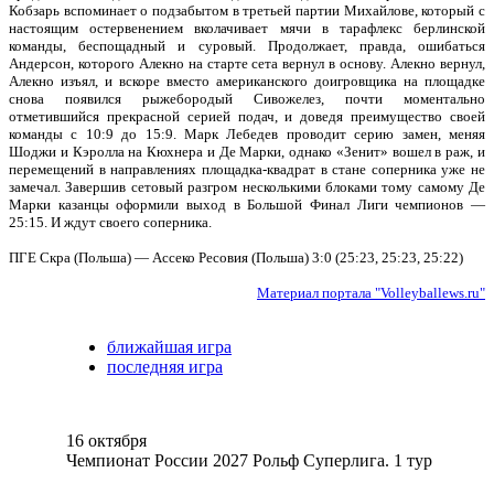
Кобзарь вспоминает о подзабытом в третьей партии Михайлове, который с
настоящим остервенением вколачивает мячи в тарафлекс берлинской
команды, беспощадный и суровый. Продолжает, правда, ошибаться
Андерсон, которого Алекно на старте сета вернул в основу. Алекно вернул,
Алекно изъял, и вскоре вместо американского доигровщика на площадке
снова появился рыжебородый Сивожелез, почти моментально
отметившийся прекрасной серией подач, и доведя преимущество своей
команды с 10:9 до 15:9. Марк Лебедев проводит серию замен, меняя
Шоджи и Кэролла на Кюхнера и Де Марки, однако «Зенит» вошел в раж, и
перемещений в направлениях площадка-квадрат в стане соперника уже не
замечал. Завершив сетовый разгром несколькими блоками тому самому Де
Марки казанцы оформили выход в Большой Финал Лиги чемпионов —
25:15. И ждут своего соперника.
ПГЕ Скра (Польша) — Ассеко Ресовия (Польша) 3:0 (25:23, 25:23, 25:22)
Материал портала "Volleyballews.ru"
ближайшая игра
последняя игра
16 октября
Чемпионат России 2027 Рольф Суперлига. 1 тур