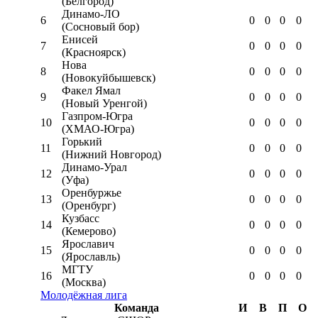
(Белгород)
Динамо-ЛО
6
0
0
0
0
(Сосновый бор)
Енисей
7
0
0
0
0
(Красноярск)
Нова
8
0
0
0
0
(Новокуйбышевск)
Факел Ямал
9
0
0
0
0
(Новый Уренгой)
Газпром-Югра
10
0
0
0
0
(ХМАО-Югра)
Горький
11
0
0
0
0
(Нижний Новгород)
Динамо-Урал
12
0
0
0
0
(Уфа)
Оренбуржье
13
0
0
0
0
(Оренбург)
Кузбасс
14
0
0
0
0
(Кемерово)
Ярославич
15
0
0
0
0
(Ярославль)
МГТУ
16
0
0
0
0
(Москва)
Молодёжная лига
Команда
И
В
П
О