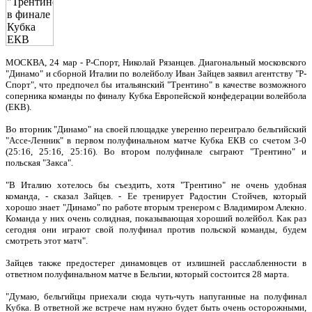
МОСКВА, 24 мар - Р-Спорт, Николай Рязанцев. Диагональный московского
"Динамо" и сборной Италии по волейболу Иван Зайцев заявил агентству "Р-
Спорт", что предпочел бы итальянский "Трентино" в качестве возможного
соперника команды по финалу Кубка Европейской конфедерации волейбола
(ЕКВ).
Во вторник "Динамо" на своей площадке уверенно переиграло бельгийский
"Ассе-Ленник" в первом полуфинальном матче Кубка ЕКВ со счетом 3-0
(25:16, 25:16, 25:16). Во втором полуфинале сыграют "Трентино" и
польская "Закса".
"В Италию хотелось бы съездить, хотя "Трентино" не очень удобная
команда, - сказал Зайцев. - Ее тренирует Радостин Стойчев, который
хорошо знает "Динамо" по работе вторым тренером с Владимиром Алекно.
Команда у них очень солидная, показывающая хороший волейбол. Как раз
сегодня они играют свой полуфинал против польской команды, будем
смотреть этот матч".
Зайцев также предостерег динамовцев от излишней расслабленности в
ответном полуфинальном матче в Бельгии, который состоится 28 марта.
"Думаю, бельгийцы приехали сюда чуть-чуть напуганные на полуфинал
Кубка. В ответной же встрече нам нужно будет быть очень осторожными,