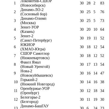
Локомотив-CШОР
1
30
28
2
83
(Новосибирск)
Динамо-ЛО-2
2
30
25
5
76
(Сосновый бор)
Динамо-Олимп
3
30
25
5
73
(Москва)
Зенит-УОР
4
30
20
10
64
(Казань)
Зенит-2
5
30
19
11
52
(Санкт-Петербург)
ЮКИОР
6
30
18
12
54
(ХМАО-Югра)
СШОР Самотлор
7
30
18
12
52
(Нижневартовск)
Факел Ямал
8
30
17
13
54
(Новый Уренгой)
Нова-2
9
30
16
14
47
(Новокуйбышевск)
Горький-2
10
30
14
16
38
(Нижний Новгород)
Оренбуржье-УОР
11
30
12
18
34
(Оренбург)
Белогорье-2
12
30
11
19
30
(Белгород)
Динамо-БашГАУ
13
30
6
24
23