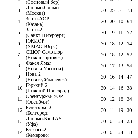
(Сосновый бор)
Динамо-Олимп
3
30
25
5
73
(Москва)
Зенит-УОР
4
30
20
10
64
(Казань)
Зенит-2
5
30
19
11
52
(Санкт-Петербург)
ЮКИОР
6
30
18
12
54
(ХМАО-Югра)
СШОР Самотлор
7
30
18
12
52
(Нижневартовск)
Факел Ямал
8
30
17
13
54
(Новый Уренгой)
Нова-2
9
30
16
14
47
(Новокуйбышевск)
Горький-2
10
30
14
16
38
(Нижний Новгород)
Оренбуржье-УОР
11
30
12
18
34
(Оренбург)
Белогорье-2
12
30
11
19
30
(Белгород)
Динамо-БашГАУ
13
30
6
24
23
(Уфа)
Кузбасс-2
14
30
6
24
18
(Кемерово)