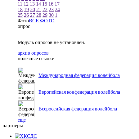
11
12
13
14
15
16
17
18
19
20
21
22
23
24
25
26
27
28
29
30
1
Фото
ВСЕ ФОТО
опрос
Модуль опросов не установлен.
архив опросов
полезные ссылки
Международная федерация волейбола
Европейская конфедерация волейбола
Всероссийская федерация волейбола
еще
партнеры