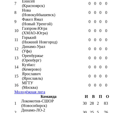
Енисей
7
0
0
0
0
(Красноярск)
Нова
8
0
0
0
0
(Новокуйбышевск)
Факел Ямал
9
0
0
0
0
(Новый Уренгой)
Газпром-Югра
10
0
0
0
0
(ХМАО-Югра)
Горький
11
0
0
0
0
(Нижний Новгород)
Динамо-Урал
12
0
0
0
0
(Уфа)
Оренбуржье
13
0
0
0
0
(Оренбург)
Кузбасс
14
0
0
0
0
(Кемерово)
Ярославич
15
0
0
0
0
(Ярославль)
МГТУ
16
0
0
0
0
(Москва)
Молодёжная лига
Команда
И
В
П
О
Локомотив-CШОР
1
30
28
2
83
(Новосибирск)
Динамо-ЛО-2
2
30
25
5
76