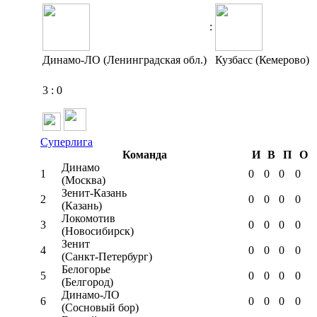
:
Динамо-ЛО (Ленинградская обл.)
Кузбасс (Кемерово)
3
:
0
Суперлига
Команда
И
В
П
О
Динамо
1
0
0
0
0
(Москва)
Зенит-Казань
2
0
0
0
0
(Казань)
Локомотив
3
0
0
0
0
(Новосибирск)
Зенит
4
0
0
0
0
(Санкт-Петербург)
Белогорье
5
0
0
0
0
(Белгород)
Динамо-ЛО
6
0
0
0
0
(Сосновый бор)