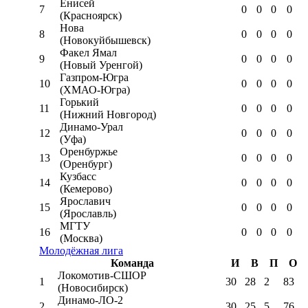
Енисей
7
0
0
0
0
(Красноярск)
Нова
8
0
0
0
0
(Новокуйбышевск)
Факел Ямал
9
0
0
0
0
(Новый Уренгой)
Газпром-Югра
10
0
0
0
0
(ХМАО-Югра)
Горький
11
0
0
0
0
(Нижний Новгород)
Динамо-Урал
12
0
0
0
0
(Уфа)
Оренбуржье
13
0
0
0
0
(Оренбург)
Кузбасс
14
0
0
0
0
(Кемерово)
Ярославич
15
0
0
0
0
(Ярославль)
МГТУ
16
0
0
0
0
(Москва)
Молодёжная лига
Команда
И
В
П
О
Локомотив-CШОР
1
30
28
2
83
(Новосибирск)
Динамо-ЛО-2
2
30
25
5
76