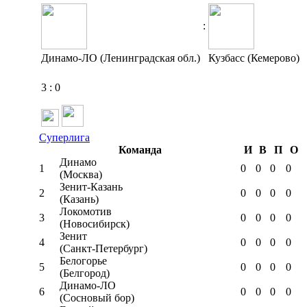
:
Динамо-ЛО (Ленинградская обл.)
Кузбасс (Кемерово)
3
:
0
Суперлига
Команда
И
В
П
О
Динамо
1
0
0
0
0
(Москва)
Зенит-Казань
2
0
0
0
0
(Казань)
Локомотив
3
0
0
0
0
(Новосибирск)
Зенит
4
0
0
0
0
(Санкт-Петербург)
Белогорье
5
0
0
0
0
(Белгород)
Динамо-ЛО
6
0
0
0
0
(Сосновый бор)