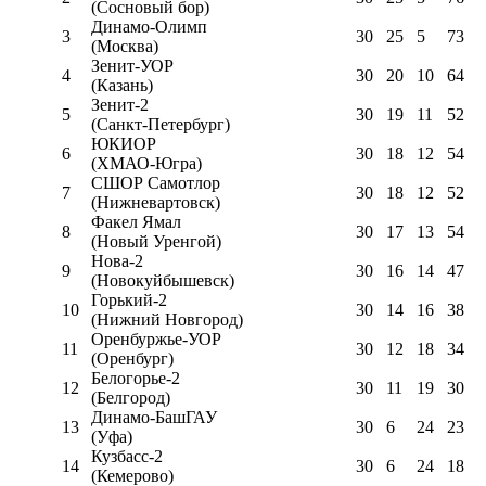
(Сосновый бор)
Динамо-Олимп
3
30
25
5
73
(Москва)
Зенит-УОР
4
30
20
10
64
(Казань)
Зенит-2
5
30
19
11
52
(Санкт-Петербург)
ЮКИОР
6
30
18
12
54
(ХМАО-Югра)
СШОР Самотлор
7
30
18
12
52
(Нижневартовск)
Факел Ямал
8
30
17
13
54
(Новый Уренгой)
Нова-2
9
30
16
14
47
(Новокуйбышевск)
Горький-2
10
30
14
16
38
(Нижний Новгород)
Оренбуржье-УОР
11
30
12
18
34
(Оренбург)
Белогорье-2
12
30
11
19
30
(Белгород)
Динамо-БашГАУ
13
30
6
24
23
(Уфа)
Кузбасс-2
14
30
6
24
18
(Кемерово)