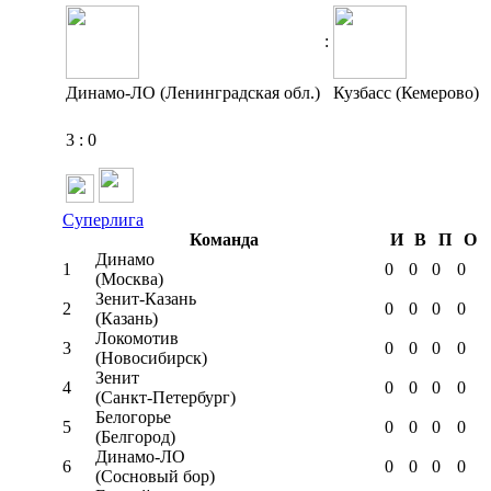
:
Динамо-ЛО (Ленинградская обл.)
Кузбасс (Кемерово)
3
:
0
Суперлига
Команда
И
В
П
О
Динамо
1
0
0
0
0
(Москва)
Зенит-Казань
2
0
0
0
0
(Казань)
Локомотив
3
0
0
0
0
(Новосибирск)
Зенит
4
0
0
0
0
(Санкт-Петербург)
Белогорье
5
0
0
0
0
(Белгород)
Динамо-ЛО
6
0
0
0
0
(Сосновый бор)