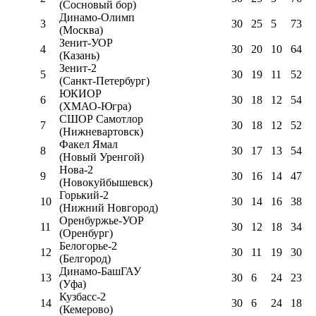
(Сосновый бор)
Динамо-Олимп
3
30
25
5
73
(Москва)
Зенит-УОР
4
30
20
10
64
(Казань)
Зенит-2
5
30
19
11
52
(Санкт-Петербург)
ЮКИОР
6
30
18
12
54
(ХМАО-Югра)
СШОР Самотлор
7
30
18
12
52
(Нижневартовск)
Факел Ямал
8
30
17
13
54
(Новый Уренгой)
Нова-2
9
30
16
14
47
(Новокуйбышевск)
Горький-2
10
30
14
16
38
(Нижний Новгород)
Оренбуржье-УОР
11
30
12
18
34
(Оренбург)
Белогорье-2
12
30
11
19
30
(Белгород)
Динамо-БашГАУ
13
30
6
24
23
(Уфа)
Кузбасс-2
14
30
6
24
18
(Кемерово)