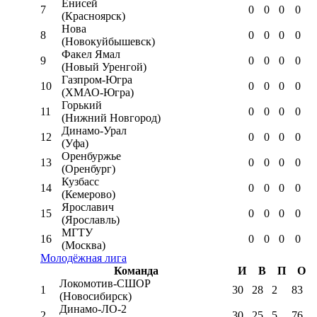
Енисей
7
0
0
0
0
(Красноярск)
Нова
8
0
0
0
0
(Новокуйбышевск)
Факел Ямал
9
0
0
0
0
(Новый Уренгой)
Газпром-Югра
10
0
0
0
0
(ХМАО-Югра)
Горький
11
0
0
0
0
(Нижний Новгород)
Динамо-Урал
12
0
0
0
0
(Уфа)
Оренбуржье
13
0
0
0
0
(Оренбург)
Кузбасс
14
0
0
0
0
(Кемерово)
Ярославич
15
0
0
0
0
(Ярославль)
МГТУ
16
0
0
0
0
(Москва)
Молодёжная лига
Команда
И
В
П
О
Локомотив-CШОР
1
30
28
2
83
(Новосибирск)
Динамо-ЛО-2
2
30
25
5
76