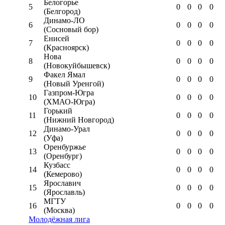
Белогорье
5
0
0
0
0
(Белгород)
Динамо-ЛО
6
0
0
0
0
(Сосновый бор)
Енисей
7
0
0
0
0
(Красноярск)
Нова
8
0
0
0
0
(Новокуйбышевск)
Факел Ямал
9
0
0
0
0
(Новый Уренгой)
Газпром-Югра
10
0
0
0
0
(ХМАО-Югра)
Горький
11
0
0
0
0
(Нижний Новгород)
Динамо-Урал
12
0
0
0
0
(Уфа)
Оренбуржье
13
0
0
0
0
(Оренбург)
Кузбасс
14
0
0
0
0
(Кемерово)
Ярославич
15
0
0
0
0
(Ярославль)
МГТУ
16
0
0
0
0
(Москва)
Молодёжная лига