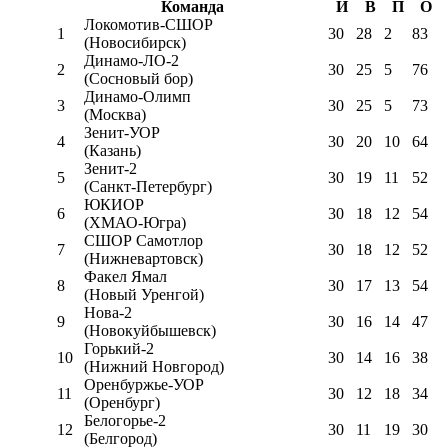
Команда
И
В
П
О
Локомотив-CШОР
1
30
28
2
83
(Новосибирск)
Динамо-ЛО-2
2
30
25
5
76
(Сосновый бор)
Динамо-Олимп
3
30
25
5
73
(Москва)
Зенит-УОР
4
30
20
10
64
(Казань)
Зенит-2
5
30
19
11
52
(Санкт-Петербург)
ЮКИОР
6
30
18
12
54
(ХМАО-Югра)
СШОР Самотлор
7
30
18
12
52
(Нижневартовск)
Факел Ямал
8
30
17
13
54
(Новый Уренгой)
Нова-2
9
30
16
14
47
(Новокуйбышевск)
Горький-2
10
30
14
16
38
(Нижний Новгород)
Оренбуржье-УОР
11
30
12
18
34
(Оренбург)
Белогорье-2
12
30
11
19
30
(Белгород)