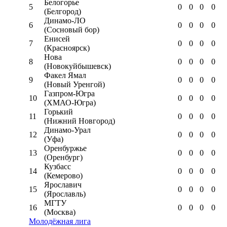
Белогорье
5
0
0
0
0
(Белгород)
Динамо-ЛО
6
0
0
0
0
(Сосновый бор)
Енисей
7
0
0
0
0
(Красноярск)
Нова
8
0
0
0
0
(Новокуйбышевск)
Факел Ямал
9
0
0
0
0
(Новый Уренгой)
Газпром-Югра
10
0
0
0
0
(ХМАО-Югра)
Горький
11
0
0
0
0
(Нижний Новгород)
Динамо-Урал
12
0
0
0
0
(Уфа)
Оренбуржье
13
0
0
0
0
(Оренбург)
Кузбасс
14
0
0
0
0
(Кемерово)
Ярославич
15
0
0
0
0
(Ярославль)
МГТУ
16
0
0
0
0
(Москва)
Молодёжная лига