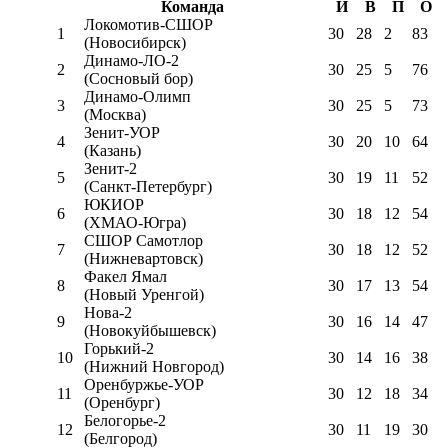
Команда
И
В
П
О
Локомотив-CШОР
1
30
28
2
83
(Новосибирск)
Динамо-ЛО-2
2
30
25
5
76
(Сосновый бор)
Динамо-Олимп
3
30
25
5
73
(Москва)
Зенит-УОР
4
30
20
10
64
(Казань)
Зенит-2
5
30
19
11
52
(Санкт-Петербург)
ЮКИОР
6
30
18
12
54
(ХМАО-Югра)
СШОР Самотлор
7
30
18
12
52
(Нижневартовск)
Факел Ямал
8
30
17
13
54
(Новый Уренгой)
Нова-2
9
30
16
14
47
(Новокуйбышевск)
Горький-2
10
30
14
16
38
(Нижний Новгород)
Оренбуржье-УОР
11
30
12
18
34
(Оренбург)
Белогорье-2
12
30
11
19
30
(Белгород)