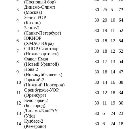
(Сосновый бор)
Динамо-Олимп
3
30
25
5
73
(Москва)
Зенит-УОР
4
30
20
10
64
(Казань)
Зенит-2
5
30
19
11
52
(Санкт-Петербург)
ЮКИОР
6
30
18
12
54
(ХМАО-Югра)
СШОР Самотлор
7
30
18
12
52
(Нижневартовск)
Факел Ямал
8
30
17
13
54
(Новый Уренгой)
Нова-2
9
30
16
14
47
(Новокуйбышевск)
Горький-2
10
30
14
16
38
(Нижний Новгород)
Оренбуржье-УОР
11
30
12
18
34
(Оренбург)
Белогорье-2
12
30
11
19
30
(Белгород)
Динамо-БашГАУ
13
30
6
24
23
(Уфа)
Кузбасс-2
14
30
6
24
18
(Кемерово)