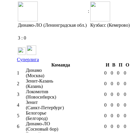
:
Динамо-ЛО (Ленинградская обл.)
Кузбасс (Кемерово)
3
:
0
Суперлига
Команда
И
В
П
О
Динамо
1
0
0
0
0
(Москва)
Зенит-Казань
2
0
0
0
0
(Казань)
Локомотив
3
0
0
0
0
(Новосибирск)
Зенит
4
0
0
0
0
(Санкт-Петербург)
Белогорье
5
0
0
0
0
(Белгород)
Динамо-ЛО
6
0
0
0
0
(Сосновый бор)