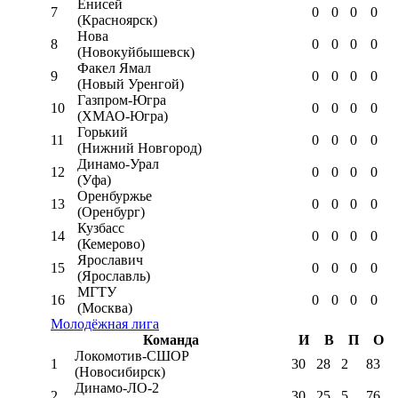
Енисей
7
0
0
0
0
(Красноярск)
Нова
8
0
0
0
0
(Новокуйбышевск)
Факел Ямал
9
0
0
0
0
(Новый Уренгой)
Газпром-Югра
10
0
0
0
0
(ХМАО-Югра)
Горький
11
0
0
0
0
(Нижний Новгород)
Динамо-Урал
12
0
0
0
0
(Уфа)
Оренбуржье
13
0
0
0
0
(Оренбург)
Кузбасс
14
0
0
0
0
(Кемерово)
Ярославич
15
0
0
0
0
(Ярославль)
МГТУ
16
0
0
0
0
(Москва)
Молодёжная лига
Команда
И
В
П
О
Локомотив-CШОР
1
30
28
2
83
(Новосибирск)
Динамо-ЛО-2
2
30
25
5
76